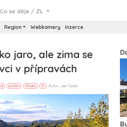
/
Co se děje
/
ZL
Region
Webkamery
Inzerce
o jaro, ale zima se
ivci v přípravách
Autor: Jan Čada
ost
podzim
Zlínsko
ZL