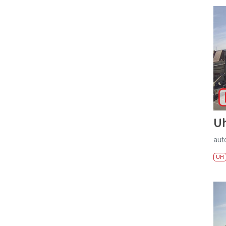
U
aut
UH