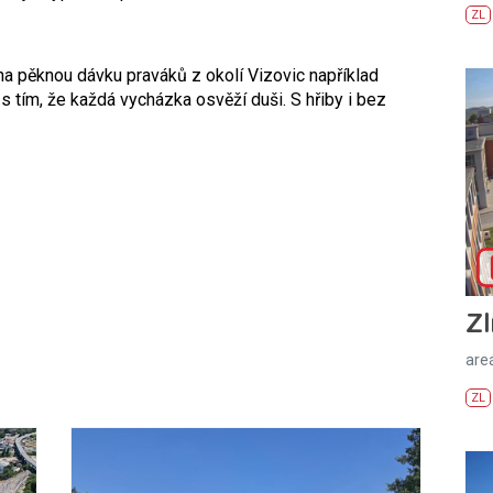
ZL
a pěknou dávku praváků z okolí Vizovic například
s tím, že každá vycházka osvěží duši. S hřiby i bez
Zl
areá
ZL