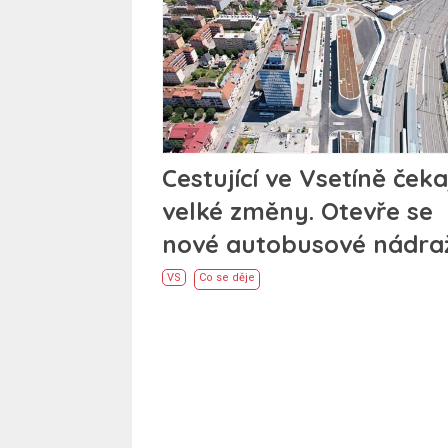
Cestující ve Vsetíně čeka
velké změny. Otevře se
nové autobusové nádraž
VS
Co se děje