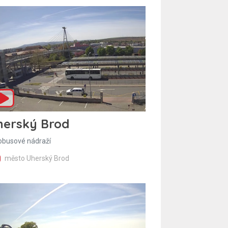
herský Brod
obusové nádraží
město Uherský Brod