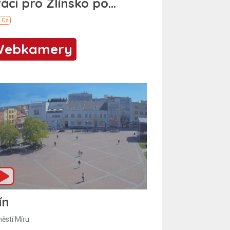
Webkamery
ín
ěstí Míru