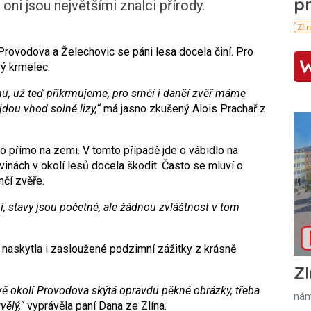
oni jsou největšími znalci přírody.
Provodova a Želechovic se páni lesa docela činí. Pro
ý krmelec.
u, už teď přikrmujeme, pro srnčí i dančí zvěř máme
jdou vhod solné lizy,“
má jasno zkušený Alois Prachař z
to přímo na zemi. V tomto případě jde o vábidlo na
vinách v okolí lesů docela škodit. Často se mluví o
nčí zvěře.
í, stavy jsou početné, ale žádnou zvláštnost v tom
m naskytla i zasloužené podzimní zážitky z krásně
Zl
vě okolí Provodova skýtá opravdu pěkné obrázky, třeba
nám
vělý,“
vyprávěla paní Dana ze Zlína.