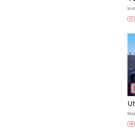
kru
VS
U
Mas
UB