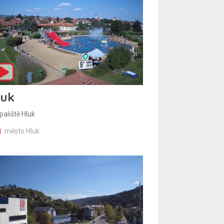
luk
paliště Hluk
město Hluk