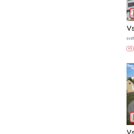
Vs
svě
VS
Vs