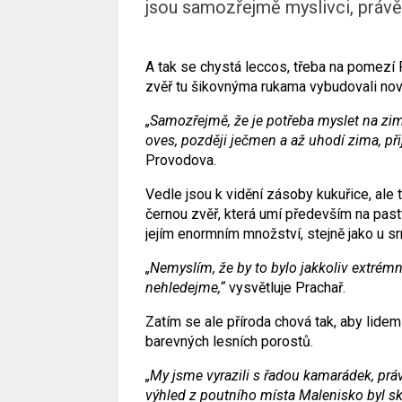
jsou samozřejmě myslivci, právě 
A tak se chystá leccos, třeba na pomezí 
zvěř tu šikovnýma rukama vybudovali nov
„Samozřejmě, že je potřeba myslet na zim
oves, později ječmen a až uhodí zima, při
Provodova.
Vedle jsou k vidění zásoby kukuřice, ale 
černou zvěř, která umí především na past
jejím enormním množství, stejně jako u sr
„Nemyslím, že by to bylo jakkoliv extrémn
nehledejme,“
vysvětluje Prachař.
Zatím se ale příroda chová tak, aby lide
barevných lesních porostů.
„My jsme vyrazili s řadou kamarádek, prá
výhled z poutního místa Malenisko byl sk