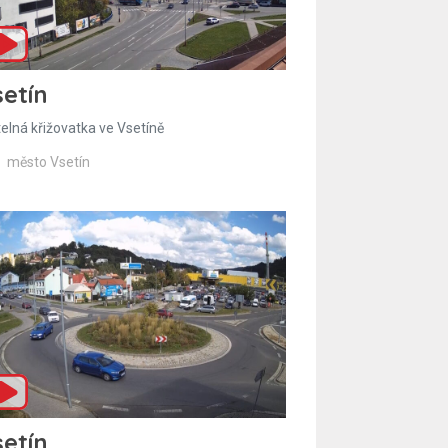
etín
telná křižovatka ve Vsetíně
město Vsetín
etín