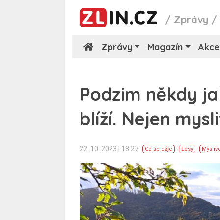
/
Zprávy
Zprávy
Magazín
Akce
Podzim někdy jak
blíží. Nejen mysl
22. 10. 2023 | 18:27
Co se děje
Lesy
Mysliv