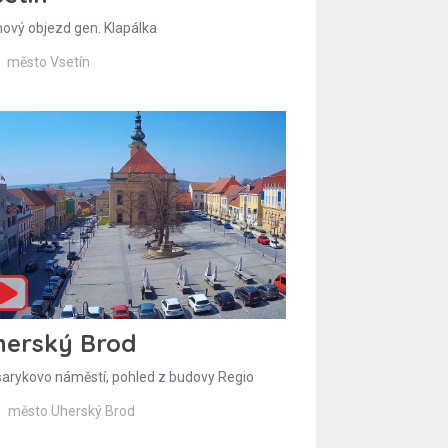
hový objezd gen. Klapálka
město Vsetín
herský Brod
arykovo náměstí, pohled z budovy Regio
město Uherský Brod