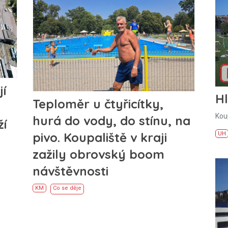
jí
H
Teploměr u čtyřicítky,
Kou
hurá do vody, do stínu, na
í
pivo. Koupaliště v kraji
UH
zažily obrovský boom
návštěvnosti
KM
Co se děje