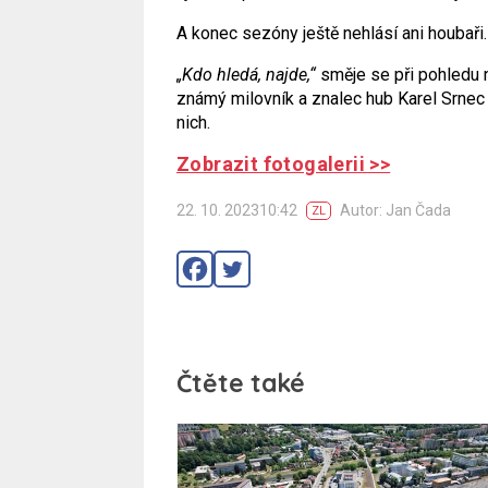
A konec sezóny ještě nehlásí ani houbaři.
„Kdo hledá, najde,“
směje se při pohledu n
známý milovník a znalec hub Karel Srnec 
nich.
Zobrazit fotogalerii >>
22. 10. 202310:42
Autor: Jan Čada
ZL
Čtěte také