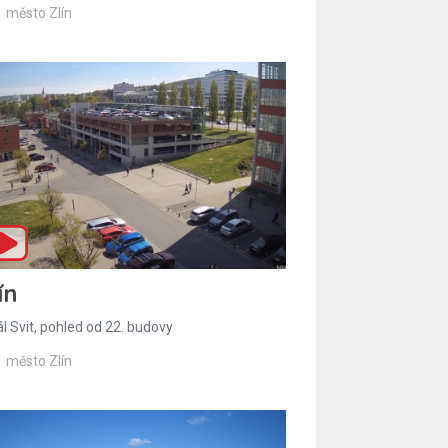
město Zlín
ín
l Svit, pohled od 22. budovy
město Zlín