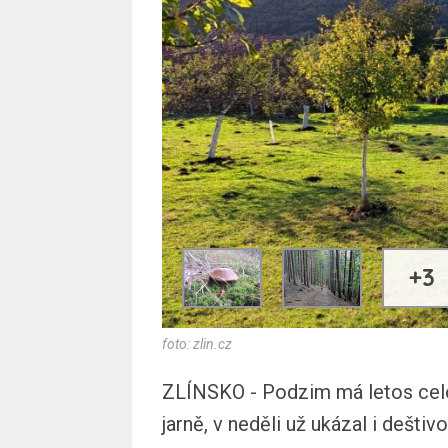
+3
foto: zlin.cz
ZLÍNSKO - Podzim má letos celou 
jarně, v neděli už ukázal i dešti