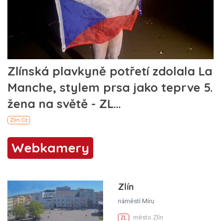
Webkamery
Zlín
náměstí Míru
město Zlín
ZL