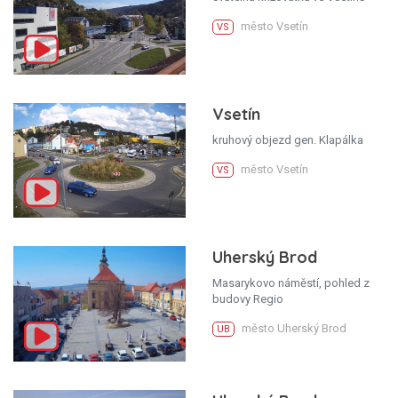
město Vsetín
VS
Vsetín
kruhový objezd gen. Klapálka
město Vsetín
VS
Uherský Brod
Masarykovo náměstí, pohled z
budovy Regio
město Uherský Brod
UB