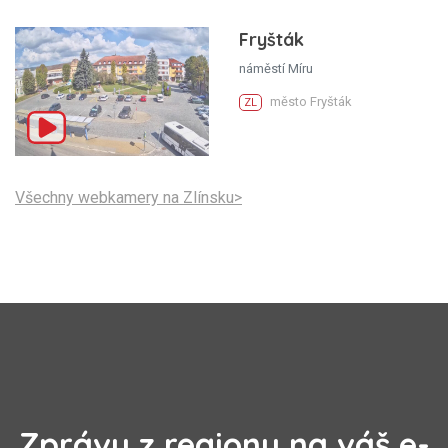
Fryšták
náměstí Míru
město Fryšták
ZL
Všechny webkamery na Zlínsku>
Zprávy z regionu na váš e-