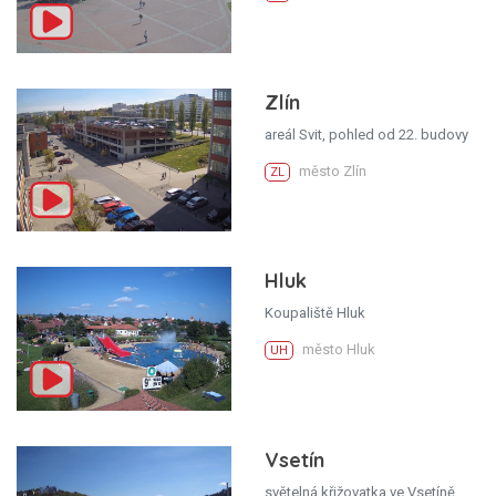
Zlín
areál Svit, pohled od 22. budovy
město Zlín
ZL
Hluk
Koupaliště Hluk
město Hluk
UH
Vsetín
světelná křižovatka ve Vsetíně