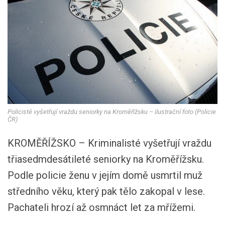
Policisté vyšetřují vraždu seniorky na Kroměřížsku – ilustrační foto (Policie
ČR)
KROMĚŘÍŽSKO – Kriminalisté vyšetřují vraždu
třiasedmdesátileté seniorky na Kroměřížsku.
Podle policie ženu v jejím domě usmrtil muž
středního věku, který pak tělo zakopal v lese.
Pachateli hrozí až osmnáct let za mřížemi.