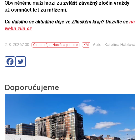
Obviněnému muži hrozí za
zvlášť závažný zločin vraždy
až
osmnáct let za mřížemi
.
Co dalšího se aktuálně děje ve Zlínském kraji? Dozvíte se
na
webu zlin.cz
.
2. 3. 20267:00
Autor: Kateřina Háblová
Co se děje
,
Hasiči a policie
KM