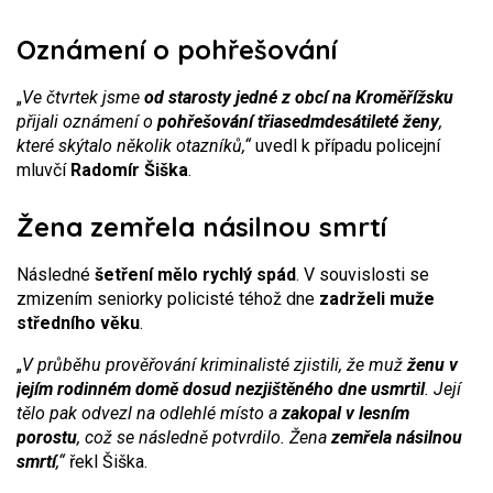
Oznámení o pohřešování
„
Ve čtvrtek jsme
od starosty jedné z obcí na Kroměřížsku
přijali oznámení o
pohřešování třiasedmdesátileté ženy
,
které skýtalo několik otazníků,“
uvedl k případu policejní
mluvčí
Radomír Šiška
.
Žena zemřela násilnou smrtí
Následné
šetření mělo rychlý spád
. V souvislosti se
zmizením seniorky policisté téhož dne
zadrželi muže
středního věku
.
„
V průběhu prověřování kriminalisté zjistili, že muž
ženu v
jejím rodinném domě dosud nezjištěného dne usmrtil
. Její
tělo pak odvezl na odlehlé místo a
zakopal v lesním
porostu
, což se následně potvrdilo. Žena
zemřela násilnou
smrtí
,“
řekl Šiška.