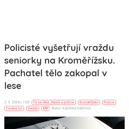
Policisté vyšetřují vraždu
seniorky na Kroměřížsku.
Pachatel tělo zakopal v
lese
2. 3. 2026 | 7:00
Co se děje
,
Hasiči a policie
Kroměřížsko
Policie
Autor: Kateřina Háblová
Trestný čin
Vražda
KM