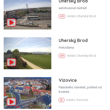
Uherský Brod
autobusové nádraží
město Uherský Brod
UH
Uherský Brod
Hvězdárna
město Uherský Brod
UH
Vizovice
Palackého náměstí, pohled od
kostela
město Vizovice
ZL