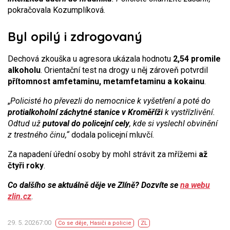
pokračovala Kozumplíková.
Byl opilý i zdrogovaný
Dechová zkouška u agresora ukázala hodnotu
2,54 promile
alkoholu
. Orientační test na drogy u něj zároveň potvrdil
přítomnost amfetaminu, metamfetaminu a kokainu
.
„
Policisté ho převezli do nemocnice k vyšetření a poté do
protialkoholní záchytné stanice v Kroměříži
k vystřízlivění.
Odtud už
putoval do policejní cely
, kde si vyslechl obvinění
z trestného činu,“
dodala policejní mluvčí.
Za napadení úřední osoby by mohl strávit za mřížemi
až
čtyři roky
.
Co dalšího se aktuálně děje ve Zlíně? Dozvíte se
na webu
zlin.cz
.
29. 5. 20267:00
Co se děje
,
Hasiči a policie
ZL