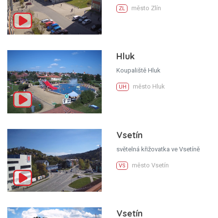
město Zlín
ZL
Hluk
Koupaliště Hluk
město Hluk
UH
Vsetín
světelná křižovatka ve Vsetíně
město Vsetín
VS
Vsetín