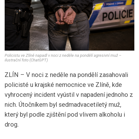
Policistu ve Zlíně napadl v noci z neděle na pondělí agresivní muž –
ilustrační foto (ChatGPT)
ZLÍN – V noci z neděle na pondělí zasahovali
policisté u krajské nemocnice ve Zlíně, kde
vyhrocený incident vyústil v napadení jednoho z
nich. Útočníkem byl sedmadvacetiletý muž,
který byl podle zjištění pod vlivem alkoholu i
drog.