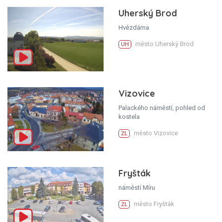
Uherský Brod
Hvězdárna
město Uherský Brod
UH
Vizovice
Palackého náměstí, pohled od
kostela
město Vizovice
ZL
Fryšták
náměstí Míru
město Fryšták
ZL