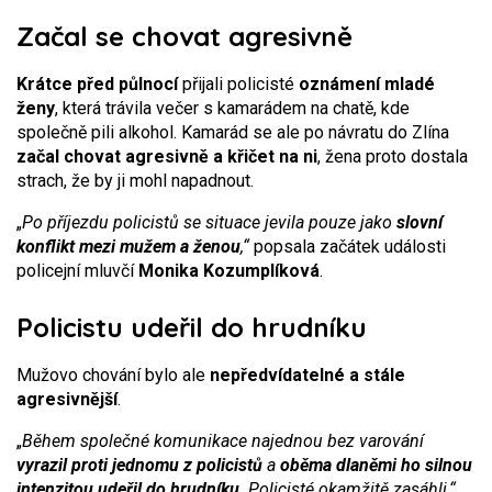
Začal se chovat agresivně
Krátce před půlnocí
přijali policisté
oznámení mladé
ženy
, která trávila večer s kamarádem na chatě, kde
společně pili alkohol. Kamarád se ale po návratu do Zlína
začal chovat agresivně a křičet na ni
, žena proto dostala
strach, že by ji mohl napadnout.
„
Po příjezdu policistů se situace jevila pouze jako
slovní
konflikt mezi mužem a ženou
,“
popsala začátek události
policejní mluvčí
Monika Kozumplíková
.
Policistu udeřil do hrudníku
Mužovo chování bylo ale
nepředvídatelné a stále
agresivnější
.
„
Během společné komunikace najednou bez varování
vyrazil proti jednomu z policistů
a
oběma dlaněmi ho silnou
intenzitou udeřil do hrudníku
. Policisté okamžitě zasáhli,“