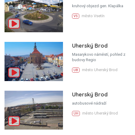
kruhový objezd gen. Klapálka
město Vsetín
VS
Uherský Brod
Masarykovo náměstí, pohled z
budovy Regio
město Uherský Brod
UB
Uherský Brod
autobusové nádraží
město Uherský Brod
UH