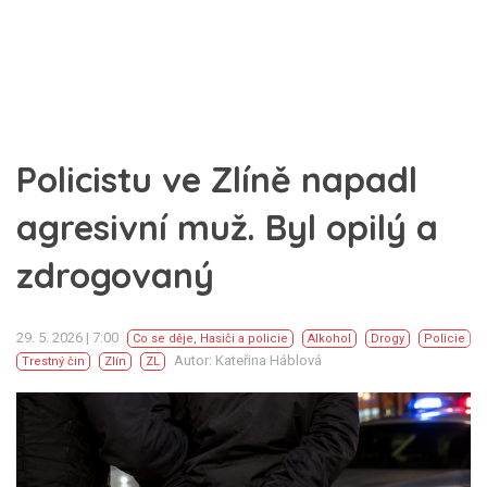
Policistu ve Zlíně napadl
agresivní muž. Byl opilý a
zdrogovaný
29. 5. 2026 | 7:00
Co se děje
,
Hasiči a policie
Alkohol
Drogy
Policie
Autor: Kateřina Háblová
Trestný čin
Zlín
ZL