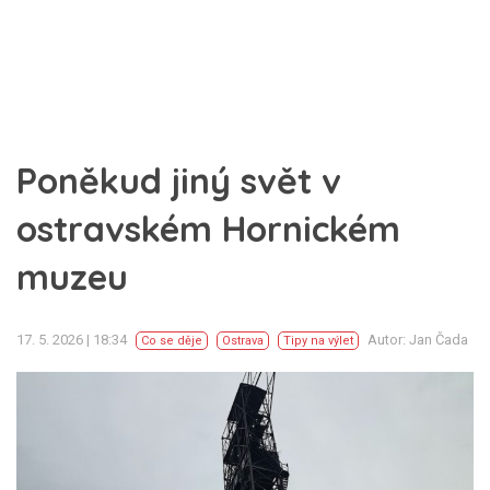
Poněkud jiný svět v
ostravském Hornickém
muzeu
17. 5. 2026 | 18:34
Autor: Jan Čada
Co se děje
Ostrava
Tipy na výlet