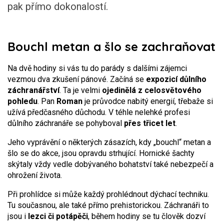
pak přímo dokonalostí.
Bouchl metan a šlo se zachraňovat
Na dvě hodiny si vás tu do parády s dalšími zájemci
vezmou dva zkušení pánové. Začíná se
expozicí důlního
záchranářství
. Ta je velmi
ojedinělá z celosvětového
pohledu
. Pan
Roman
je průvodce nabitý energií, třebaže si
užívá předčasného důchodu. V téhle nelehké profesi
důlního záchranáře se pohyboval
přes třicet let
.
Jeho vyprávění o některých zásazích, kdy „bouchl“ metan a
šlo se do akce, jsou opravdu strhující. Hornické šachty
skýtaly vždy vedle dobývaného bohatství také nebezpečí a
ohrožení života.
Při prohlídce si může každý prohlédnout dýchací techniku.
Tu současnou, ale také přímo prehistorickou. Záchranáři to
jsou i
lezci či potápěči
, během hodiny se tu člověk dozví