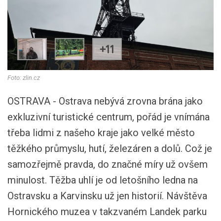
+11
Foto: zlin.cz
OSTRAVA - Ostrava nebývá zrovna brána jako
exkluzivní turistické centrum, pořád je vnímána
třeba lidmi z našeho kraje jako velké město
těžkého průmyslu, hutí, železáren a dolů. Což je
samozřejmě pravda, do značné míry už ovšem
minulost. Těžba uhlí je od letošního ledna na
Ostravsku a Karvinsku už jen historií. Návštěva
Hornického muzea v takzvaném Landek parku