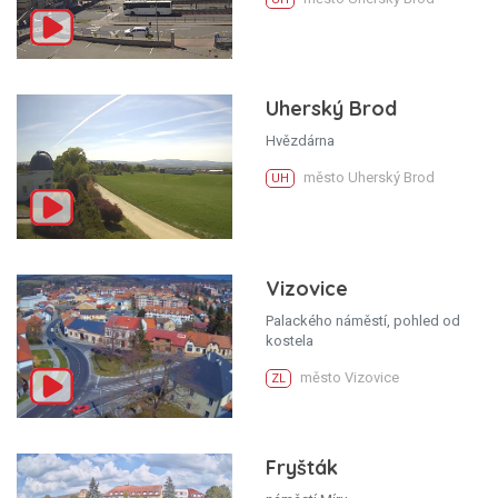
Uherský Brod
Hvězdárna
město Uherský Brod
UH
Vizovice
Palackého náměstí, pohled od
kostela
město Vizovice
ZL
Fryšták