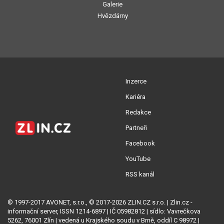
Galerie
Hvězdárny
Inzerce
Kariéra
Redakce
Partneři
Facebook
YouTube
RSS kanál
© 1997-2017 AVONET, s.r.o., © 2017-2026 ZLIN.CZ s.r.o. | Zlin.cz -
informační server, ISSN 1214-6897 | IČ 05982812 | sídlo: Vavrečkova
5262, 76001 Zlín | vedená u Krajského soudu v Brně, oddíl C 98972 |