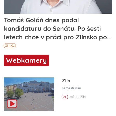
Webkamery
Zlín
náměstí Míru
město Zlín
ZL