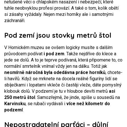
netušené věci o chlapském nasazení i nebezpečí, které
tuhle neobvyklou profesi provází. A také o tom, kolik obětí
si zásahy vyžádaly. Nejen mezi horníky ale i samotnými
záchranáři.
Pod zemí jsou stovky metrů štol
V Hornickém muzeu se ovšem logicky musíte s dalším
průvodcem podívat
i pod zem
. Takže nejdříve do klece a
jede se dolů. A to je teprve podívaná, která připomene to, co
normální smrtelník vnímal vždy jen na dálku. Totiž jak
nesmírně náročná byla odedávna práce horníků
, chcete-
li havířů. Když se mrknete na docela reálné figuríny lidí se
sbíječkami i lopatami vkleče či častěji vleže, dáte pomyslný
klobouk dolů. V podzemí je tu v hloubce devíti metrů
asi
250 metrů štol
. Samozřejmě, že jinde, spíše u sousedů na
Karvinsku
, se rubači vydávali i
více než kilometr do
podzemí
.
Nepostradatelní parťáci – důlní