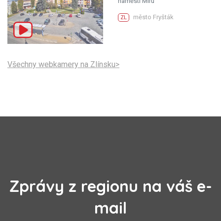
náměstí Míru
město Fryšták
ZL
Všechny webkamery na Zlínsku>
Zprávy z regionu na váš e-
mail