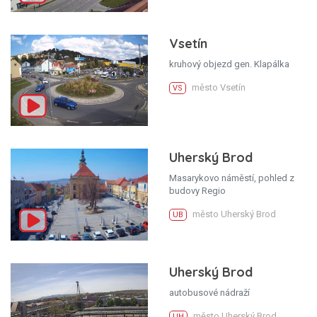
Vsetín
kruhový objezd gen. Klapálka
město Vsetín
VS
Uherský Brod
Masarykovo náměstí, pohled z
budovy Regio
město Uherský Brod
UB
Uherský Brod
autobusové nádraží
město Uherský Brod
UH