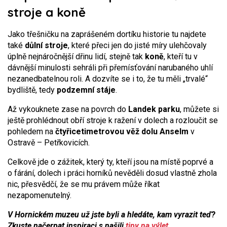
stroje a koně
Jako třešničku na zaprášeném dortíku historie tu najdete
také
důlní stroje
, které přeci jen do jisté míry ulehčovaly
úplně nejnáročnější dřinu lidí, stejně tak
koně
, kteří tu v
dávnější minulosti sehráli při přemísťování narubaného uhlí
nezanedbatelnou roli. A dozvíte se i to, že tu měli „trvalé“
bydliště, tedy
podzemní stáje
.
Až vykouknete zase na povrch do
Landek parku
, můžete si
ještě prohlédnout obří stroje k ražení v dolech a rozloučit se
pohledem na
čtyřicetimetrovou věž dolu Anselm
v
Ostravě – Petřkovicích.
Celkově jde o zážitek, který ty, kteří jsou na místě poprvé a
o fárání, dolech i práci horníků nevěděli dosud vlastně zhola
nic, přesvědčí, že se mu právem může říkat
nezapomenutelný.
V Hornickém muzeu už jste byli a hledáte, kam vyrazit teď?
Zkuste načerpat inspiraci s našili
tipy na výlet.