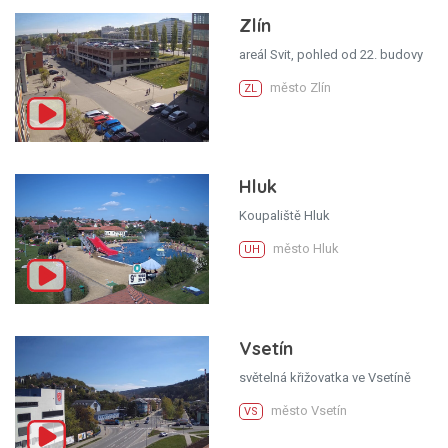
Zlín
areál Svit, pohled od 22. budovy
město Zlín
ZL
Hluk
Koupaliště Hluk
město Hluk
UH
Vsetín
světelná křižovatka ve Vsetíně
město Vsetín
VS