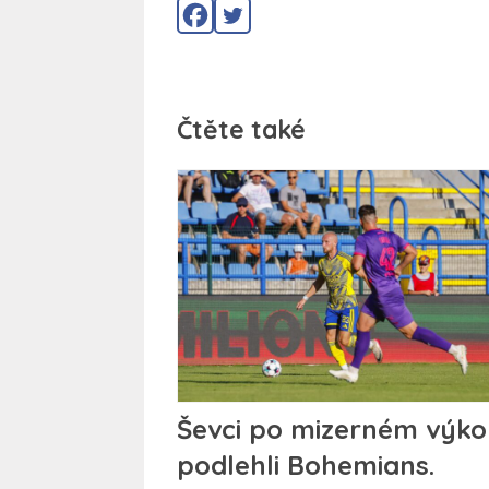
Čtěte také
Ševci po mizerném výk
podlehli Bohemians.