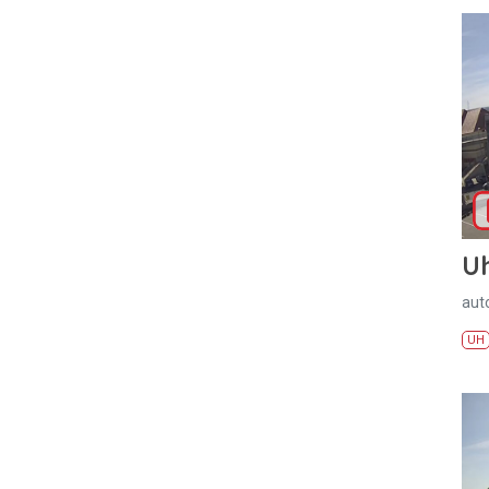
U
aut
UH