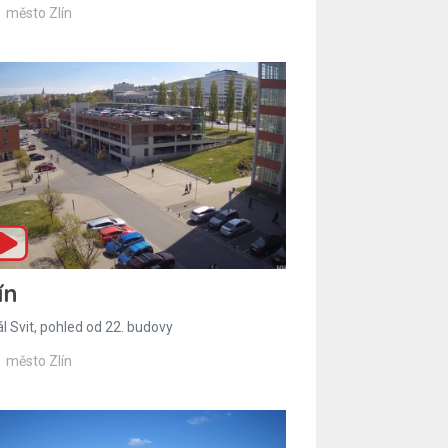
město Zlín
ín
l Svit, pohled od 22. budovy
město Zlín