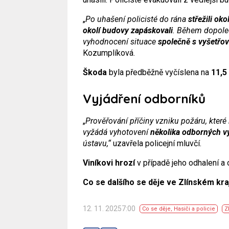
„
Po uhašení policisté do rána
střežili oko
okolí budovy zapáskovali
. Během dopoled
vyhodnocení situace
společně s vyšetřo
Kozumplíková.
Škoda
byla předběžně vyčíslena na
11,5
Vyjádření odborníků
„
Prověřování příčiny vzniku požáru, kter
vyžádá vyhotovení
několika odborných v
ústavu,“
uzavřela policejní mluvčí.
Viníkovi hrozí
v případě jeho odhalení a
Co se dalšího se děje ve Zlínském kra
12. 11. 20257:00
Co se děje
,
Hasiči a policie
Z