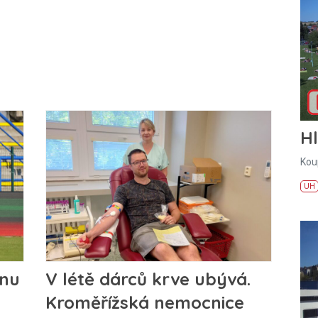
H
Kou
UH
onu
V létě dárců krve ubývá.
Kroměřížská nemocnice