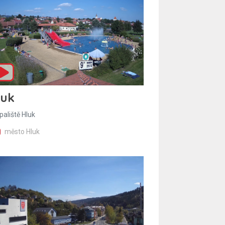
luk
paliště Hluk
město Hluk