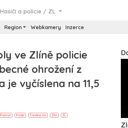
/
Hasiči a policie
/
ZL
Region
Webkamery
Inzerce
ly ve Zlíně policie
becné ohrožení z
 je vyčíslena na 11,5
Policie
Požár
Trestný čin
Zlín
ZL