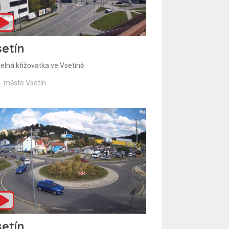
etín
telná křižovatka ve Vsetíně
město Vsetín
etín