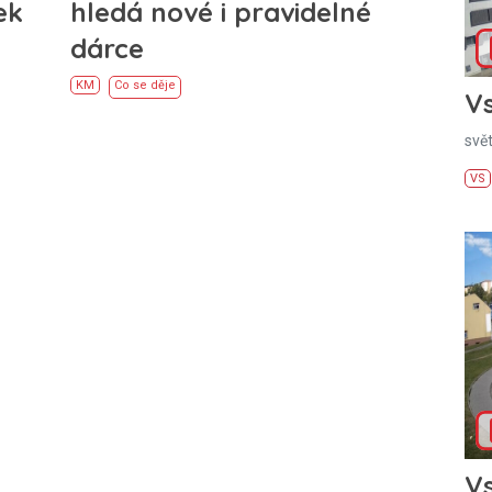
ek
hledá nové i pravidelné
dárce
KM
Co se děje
Vs
svě
VS
Vs