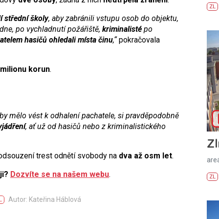
ZL
lí střední školy
, aby zabránili vstupu osob do objektu,
ne, po vychladnutí požářiště,
kriminalisté
po
vatelem hasičů
ohledali místa činu
,“
pokračovala
 milionu korun
.
é by mělo vést k odhalení pachatele, si pravděpodobně
yjádření
, ať už od hasičů nebo z kriminalistického
Zl
 odsouzení trest odnětí svobody na
dva až osm let
.
areá
ji?
Dozvíte se na našem webu
.
ZL
Autor: Kateřina Háblová
L