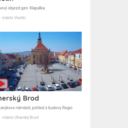
hový objezd gen. Klapálka
město Vsetín
herský Brod
arykovo náměstí, pohled z budovy Regio
město Uherský Brod