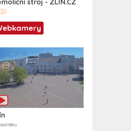
Webkamery
ín
ěstí Míru