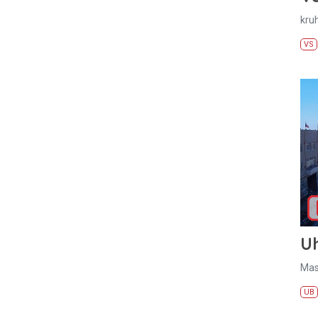
kru
VS
U
Mas
UB