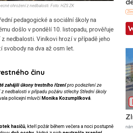
obecné ohrožení z nedbalosti. Foto: HZS ZK
ední pedagogické a sociální školy na
rému došlo v pondělí 10. listopadu, prověřuje
z nedbalosti. Viníkovi hrozí v případě jeho
í svobody na dva až osm let.
restného činu
té zahájili úkony trestního řízení
pro podezření ze
z nedbalosti v případu požáru střechy Střední školy
ala policejní mluvčí
Monika Kozumplíková
.
Zl
otek hasičů
, kteří požár během večera a noci postupně
nám
budovy
dvě osoby
, žádná z nich
neutrpěla zranění
.