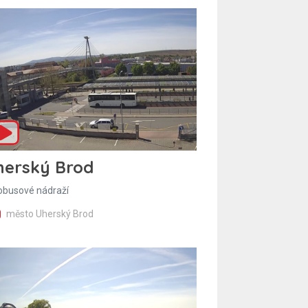
herský Brod
obusové nádraží
město Uherský Brod