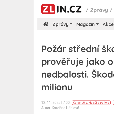
/
Zprávy
Zprávy
Magazín
Akce
Požár střední ško
prověřuje jako o
nedbalosti. Škoda
milionu
12. 11. 2025 | 7:00
Co se děje
,
Hasiči a policie
Autor: Kateřina Háblová