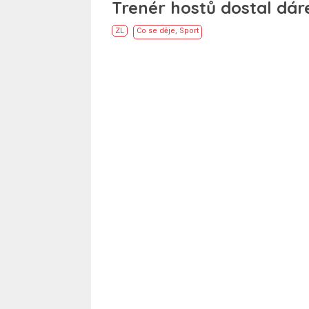
Trenér hostů dostal dár
ZL
Co se děje
,
Sport