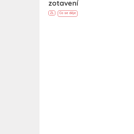
zotavení
ZL
Co se děje