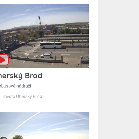
herský Brod
obusové nádraží
město Uherský Brod