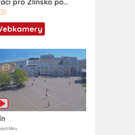
Webkamery
ín
ěstí Míru