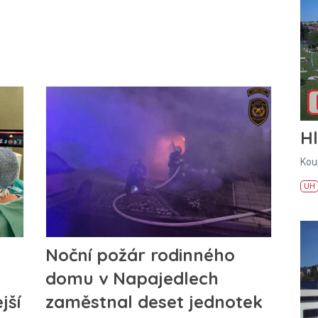
H
Kou
UH
Noční požár rodinného
domu v Napajedlech
jší
zaměstnal deset jednotek