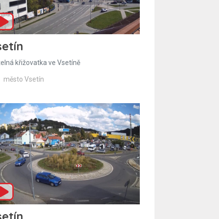
etín
telná křižovatka ve Vsetíně
město Vsetín
etín