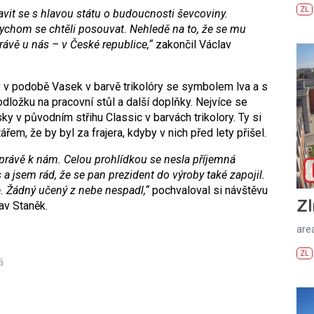
ZL
it se s hlavou státu o budoucnosti ševcoviny.
bychom se chtěli posouvat. Nehledě na to, že se mu
 právě u nás – v Česk
é
republice,“
zakončil Václav
y v podobě Vasek v barvě trikolóry se symbolem lva a s
odložku na pracovní stůl a další doplňky. Nejvíce se
ky v původním střihu Classic v barvách trikolory. Ty si
em, že by byl za frajera, kdyby v nich před lety přišel.
 pr
ávě k nám. Celou prohlídkou se nesla příjemná
 a jsem rád, že se pan prezident do výroby tak
é
zapojil.
.
Žádný učený z nebe nespadl,“
pochvaloval si návštěvu
Zl
av Staněk.
areá
ZL
á