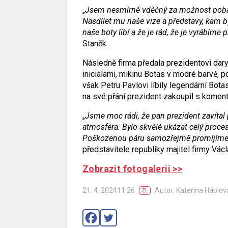
„
Jsem nesmírně
vd
ěčný za možnost pobav
Nasdílet mu naše vize a představy, kam 
naše boty líbí a že je rád, že je vyrábíme
Staněk.
Následně firma předala prezidentovi dar
iniciálami, mikinu Botas v modré barvě, p
však Petru Pavlovi líbily legendární Botas
na své přání prezident zakoupil s komentář
„
Jsme moc rá
di,
že pan prezident zaví
tal
atmosf
é
ra. Bylo skvěl
é
ukázat celý proces
Poškozenou páru samozřejmě promíjí
me
představitele republiky majitel firmy Václ
Zobrazit fotogalerii >>
21. 4. 202411:26
Autor: Kateřina Háblov
ZL