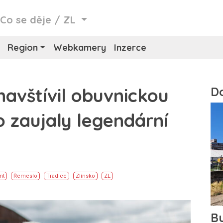
/
Co se děje
/
ZL
Region
Webkamery
Inzerce
navštívil obuvnickou
o zaujaly legendární
nt
Řemeslo
Tradice
Zlínsko
ZL