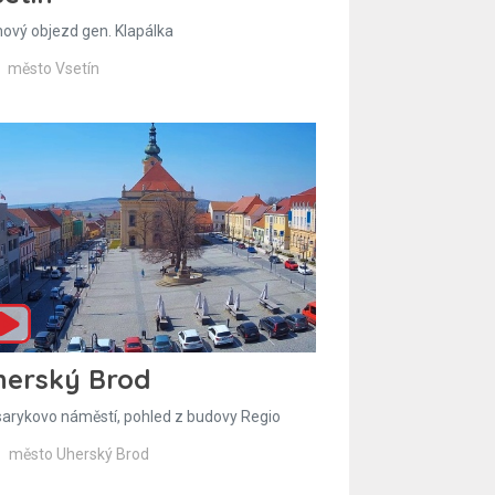
hový objezd gen. Klapálka
město Vsetín
herský Brod
arykovo náměstí, pohled z budovy Regio
město Uherský Brod