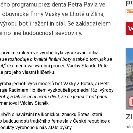
ého programu prezidenta Petra Pavla ve
a obuvnické firmy Vasky ve Lhotě u Zlína,
výrobu bot i ražení iniciál. Se zakladatelem
mimo jiné budoucnost ševcoviny.
prvním krokem ve výrobě byla vysekávací dílna.
e se rozhoduje o kvalitě finální boty a tak
é
o tom, jak se
t,“
okomentoval výrobní proces Václav Staněk. Poté
e pro jeho vlastní klíčenku.
ýroba jednotlivých modelů bot Vasky a Botas, si Petr
raje Radimem Holišem vyzkoušeli poslední fázi výroby
roby, a tak se není čemu divit, že se jedna z bot panu
entoval Václav Staněk.
příběh o navázání na ikonickou značku Botas, která
Zl
 o budoucnosti tradičního řemesla v České republice a
nám
rodukty vyrobené u nás stále pyšný.