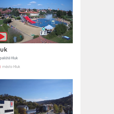
luk
paliště Hluk
město Hluk