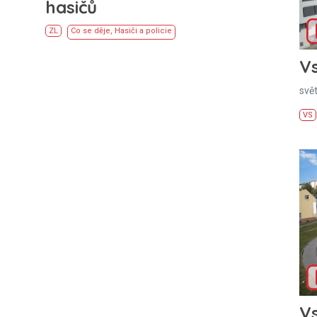
hasičů
ZL
Co se děje
,
Hasiči a policie
Vs
svě
VS
Vs