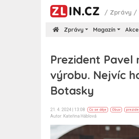
/
Zprávy
Zprávy
Magazín
Akce
Prezident Pavel 
výrobu. Nejvíc h
Botasky
21. 4. 2024 | 13:08
Co se děje
Obuv
prezide
Autor: Kateřina Háblová