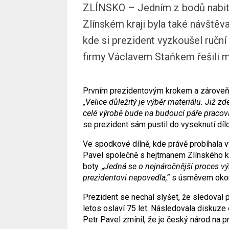
ZLÍNSKO – Jedním z bodů nabit
Zlínském kraji byla také návštěv
kde si prezident vyzkoušel ruční 
firmy Václavem Staňkem řešili 
Prvním prezidentovým krokem a zároveň 
„Velice důležitý je výbě
r materi
álu. Již zd
cel
é
výrobě bude na budoucí páře pracova
se prezident sám pustil do vyseknutí dílc
Ve spodkové dílně, kde právě probíhala v
Pavel společně s hejtmanem Zlínského k
boty.
„Jedná se o nejnáročnější
proces v
ý
prezidentovi nepovedla,“
s úsměvem okom
Prezident se nechal slyšet, že sledoval 
letos oslaví 75 let. Následovala diskuze
Petr Pavel zmínil, že je český národ na p