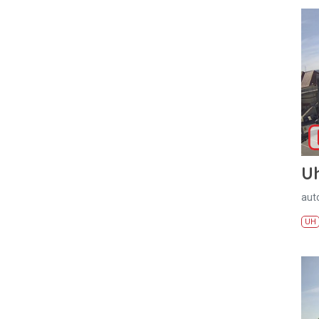
U
aut
UH