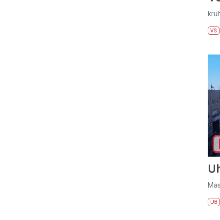
kru
VS
U
Mas
UB