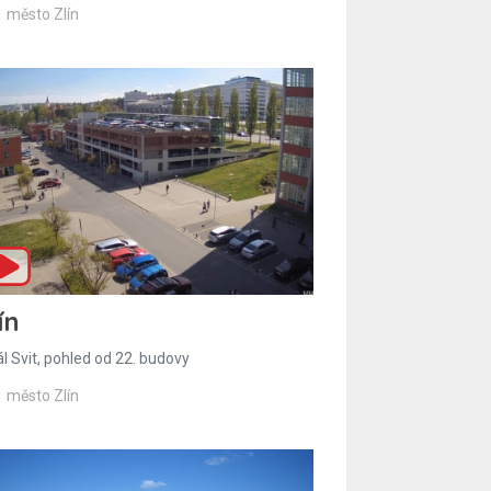
město Zlín
ín
l Svit, pohled od 22. budovy
město Zlín