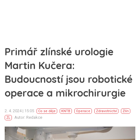
Primář zlínské urologie
Martin Kučera:
Budoucností jsou robotické
operace a mikrochirurgie
2. 4. 2024 | 15:05
Co se děje
KNTB
Operace
Zdravotnictví
Zlín
Autor: Redakce
ZL