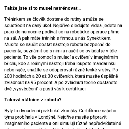
Takže jste si to musel natrénovat…
Tréninkem se člověk dostane do rutiny a může se
soustředit na daný úkol. Nejdříve sledujete videa, jedete na
praxi do nemocnic podívat se na robotické operace přímo
na sál. A pak máte trénink s firmou, u nás Synektikem.
Musíte se naučit dostat nástroje robota bezpečně do
pacienta, seznámit se s nimi a naučit se ovládat je v těle
pacienta. To vše pomocí simulací a cvičení v imaginárním
břichu, kde s reálnými nástroji třeba loupete mandarinku
nebo rajče, snažíte se odoperovat různě tenké vrstvy. Po
200 hodinách a 20 až 30 cvičeních, která musíte úspěšně
zvládnout na 95 procent. A po zvládnutí teorie dostanete
dvě „vysvědčení“ a pustí vás k certifikaci.
Taková státnice z robota?
Byly to dvoudenní praktické zkoušky. Certifikace našeho
týmu probíhala v Londýně. Nejdříve musíte připravit
imaginárního pacienta a oni simulují různé nepředvídatelné