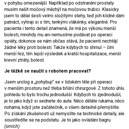
v pohybu omezenější. Například po odstranění prostaty
musím našít močový měchýř na močovou trubici. Klasicky
jsem to dělal šesti velmi složitými stehy, teď jich klidně dám
patnáct, vyhraji si s tím, tenkými vlákénky, elegantně. Pro
pacienta i tento detail znamená, že má po výkonu menší
bolesti, mnohdy mu ani nemusíme podávat po operaci
opiáty, dokonce se nám občas stává, že pacienti nechtějí
žádné léky proti bolesti. Takže kdybych to shrnul – čím
menší řez, tím lepší výsledek a kratší hospitalizace, menší
krevní ztráty, bolest.
Je těžké se naučit s robotem pracovat?
Jsem urolog a „pohybuji“ se v lidském těle při operaci
v menším prostoru než třeba břišní chirurgové. Z tohoto úhlu
pohledu to bylo trochu jednodušší. Kdybych to zjednodušil,
je to jako když si sednete do auta. Něco děláte rukama, něco
nohama, když jste začátečník, o všem detailně přemýšlíte.
Po získání zkušeností už nemyslíte na technické detaily, ale
soustředíte se na podstatu. Je to jako ovládání bagru.
(smích)