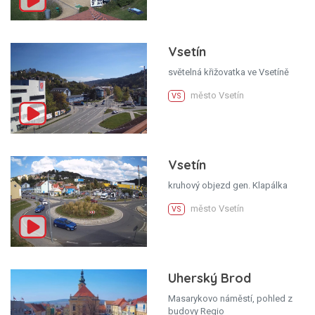
Vsetín
světelná křižovatka ve Vsetíně
město Vsetín
VS
Vsetín
kruhový objezd gen. Klapálka
město Vsetín
VS
Uherský Brod
Masarykovo náměstí, pohled z
budovy Regio