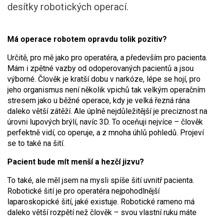
desítky robotických operací.
Má operace robotem opravdu tolik pozitiv?
Určitě, pro mě jako pro operatéra, a především pro pacienta.
Mám i zpětné vazby od odoperovaných pacientů a jsou
výborné. Člověk je kratší dobu v narkóze, lépe se hojí, pro
jeho organismus není několik vpichů tak velkým operačním
stresem jako u běžné operace, kdy je velká řezná rána
daleko větší zátěží. Ale úplně nejdůležitější je preciznost na
úrovni lupových brýlí, navíc 3D. To oceňuji nejvíce – člověk
perfektně vidí, co operuje, a z mnoha úhlů pohledů. Projeví
se to také na šití.
Pacient bude mít menší a hezčí jizvu?
To také, ale měl jsem na mysli spíše šití uvnitř pacienta.
Robotické šití je pro operatéra nejpohodlnější
laparoskopické šití, jaké existuje. Robotické rameno má
daleko větší rozpětí než člověk – svou vlastní ruku máte