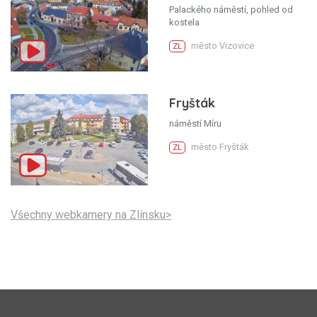
Palackého náměstí, pohled od
kostela
město Vizovice
ZL
Fryšták
náměstí Míru
město Fryšták
ZL
Všechny webkamery na Zlínsku>