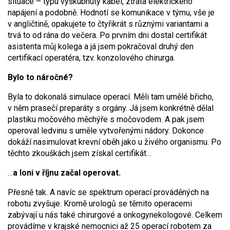
situace – typu vyškubnutý kabel, ztráta elektrického
napájení a podobně. Hodnotí se komunikace v týmu, vše je
v angličtině, opakujete to čtyřikrát s různými variantami a
trvá to od rána do večera. Po prvním dni dostal certifikát
asistenta můj kolega a já jsem pokračoval druhý den
certifikací operatéra, tzv. konzolového chirurga.
Bylo to náročné?
Byla to dokonalá simulace operací. Měli tam umělé břicho,
v něm prasečí preparáty s orgány. Já jsem konkrétně dělal
plastiku močového měchýře s močovodem. A pak jsem
operoval ledvinu s uměle vytvořenými nádory. Dokonce
dokáží nasimulovat krevní oběh jako u živého organismu. Po
těchto zkouškách jsem získal certifikát…
…
a loni v říjnu začal operovat.
Přesně tak. A navíc se spektrum operací prováděných na
robotu zvyšuje. Kromě urologů se těmito operacemi
zabývají u nás také chirurgové a onkogynekologové. Celkem
provádíme v krajské nemocnici až 25 operací robotem za