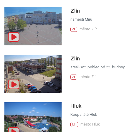
Zlín
náměstí Míru
město Zlín
ZL
Zlín
areál Svit, pohled od 22. budovy
město Zlín
ZL
Hluk
Koupaliště Hluk
město Hluk
UH