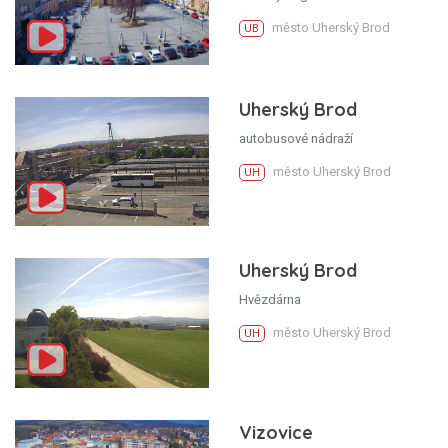
město Uherský Brod
UB
Uherský Brod
autobusové nádraží
město Uherský Brod
UH
Uherský Brod
Hvězdárna
město Uherský Brod
UH
Vizovice