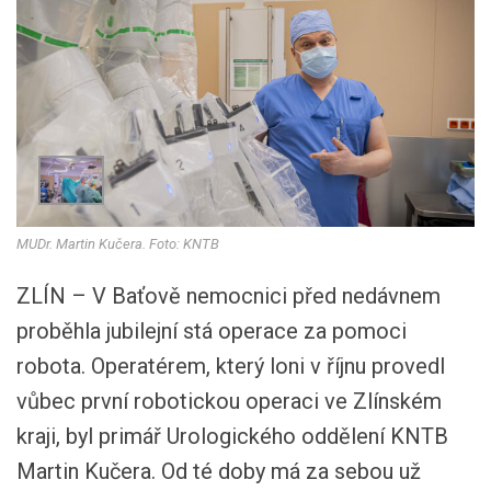
MUDr. Martin Kučera. Foto: KNTB
ZLÍN – V Baťově nemocnici před nedávnem
proběhla jubilejní stá operace za pomoci
robota. Operatérem, který loni v říjnu provedl
vůbec první robotickou operaci ve Zlínském
kraji, byl primář Urologického oddělení KNTB
Martin Kučera. Od té doby má za sebou už