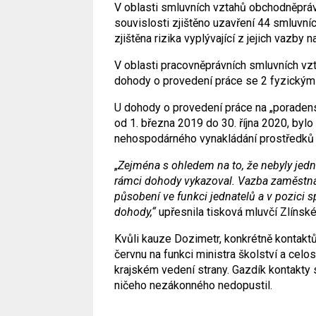
V oblasti smluvních vztahů obchodněpráv
souvislosti zjištěno uzavření 44 smluvn
zjištěna rizika vyplývající z jejich vazby
V oblasti pracovněprávních smluvních vzt
dohody o provedení práce se 2 fyzickým
U dohody o provedení práce na „poradenstv
od 1. března 2019 do 30. října 2020, bylo
nehospodárného vynakládání prostředků Z
„
Zejména s ohledem na to, že nebyly jed
rámci dohody vykazoval. Vazba zaměstnan
působení ve funkci jednatelů a v pozici 
dohody,“
upřesnila tisková mluvčí Zlínské
Kvůli kauze Dozimetr, konkrétně kontakt
červnu na funkci ministra školství a cel
krajském vedení strany. Gazdík kontakty 
ničeho nezákonného nedopustil.