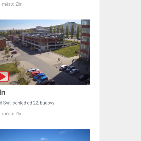
město Zlín
ín
l Svit, pohled od 22. budovy
město Zlín