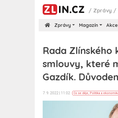
/
Zprávy
Zprávy
Magazín
Akce
Rada Zlínského kr
smlouvy, které m
Gazdík. Důvodem
7. 9. 2022 | 11:02
Co se děje
,
Politika a ekonomik