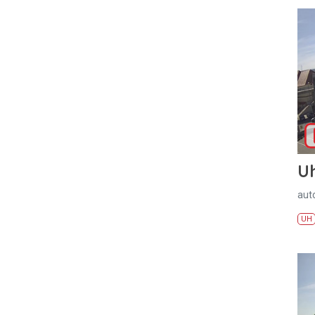
U
aut
UH