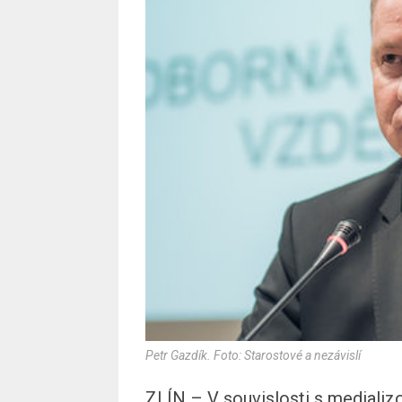
Petr Gazdík. Foto: Starostové a nezávislí
ZLÍN – V souvislosti s mediali