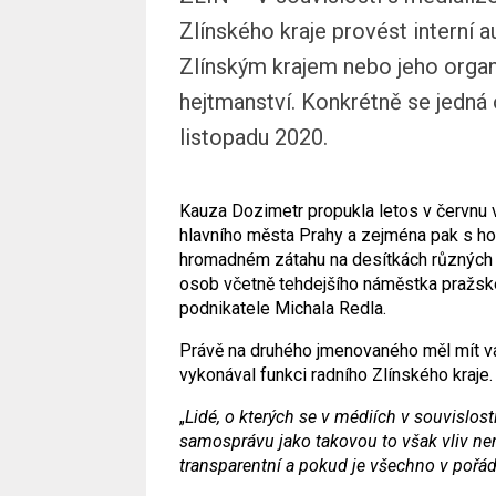
Zlínského kraje provést interní 
Zlínským krajem nebo jeho orga
hejtmanství. Konkrétně se jedná 
listopadu 2020.
Kauza Dozimetr propukla letos v červnu 
hlavního města Prahy a zejména pak s h
hromadném zátahu na desítkách různých mí
osob včetně tehdejšího náměstka pražsk
podnikatele Michala Redla.
Právě na druhého jmenovaného měl mít va
vykonával funkci radního Zlínského kraje.
„
Lidé, o kterých se v médiích v souvislost
samosprávu jako takovou to však vliv nemá
transparentní a pokud je všechno v pořádku