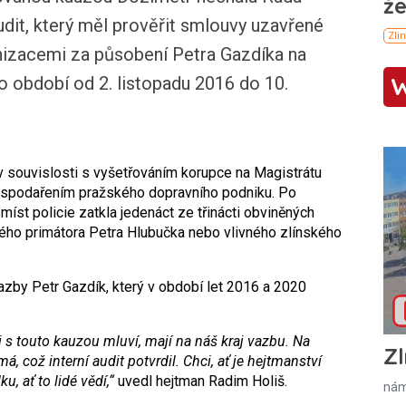
audit, který měl prověřit smlouvy uzavřené
nizacemi za působení Petra Gazdíka na
o období od 2. listopadu 2016 do 10.
v souvislosti s vyšetřováním korupce na Magistrátu
ospodařením pražského dopravního podniku. Po
st policie zatkla jedenáct ze třinácti obviněných
ého primátora Petra Hlubučka nebo vlivného zlínského
zby Petr Gazdík, který v období let 2016 a 2020
i s touto kauzou mluví, mají na náš kraj vazbu. Na
Zl
, což interní audit potvrdil. Chci, ať je hejtmanství
, ať to lidé vědí,“
uvedl hejtman Radim Holiš.
nám