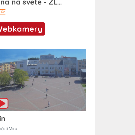
Webkamery
ín
ěstí Míru