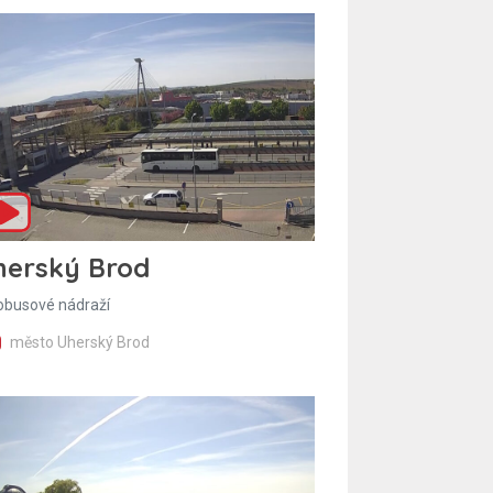
herský Brod
obusové nádraží
město Uherský Brod