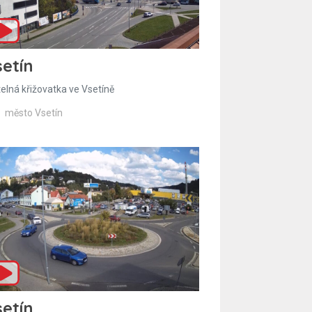
etín
telná křižovatka ve Vsetíně
město Vsetín
etín