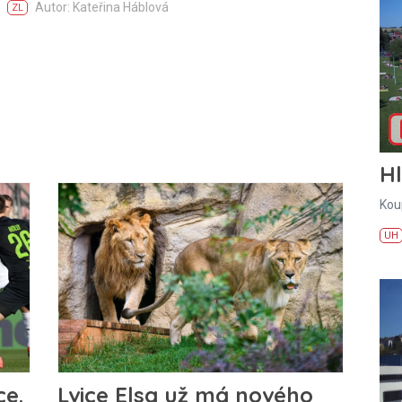
Autor: Kateřina Háblová
ZL
H
Kou
UH
ce.
Lvice Elsa už má nového