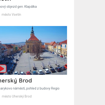
hový objezd gen. Klapálka
město Vsetín
herský Brod
arykovo náměstí, pohled z budovy Regio
město Uherský Brod