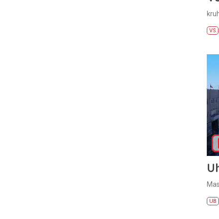
kru
VS
U
Mas
UB