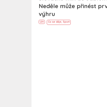
Neděle může přinést prv
výhru
UH
Co se děje
,
Sport