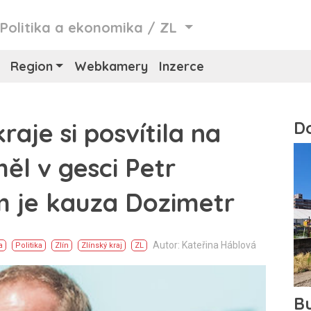
/
Politika a ekonomika
/
ZL
Region
Webkamery
Inzerce
aje si posvítila na
ěl v gesci Petr
 je kauza Dozimetr
Autor: Kateřina Háblová
a
Politika
Zlín
Zlínský kraj
ZL