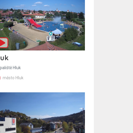
luk
paliště Hluk
město Hluk