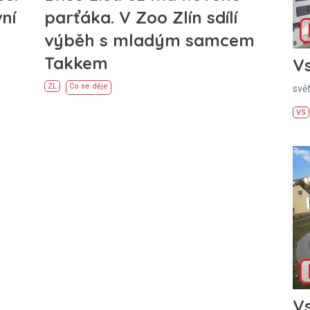
ní
parťáka. V Zoo Zlín sdílí
výběh s mladým samcem
Takkem
Vs
ZL
Co se děje
svě
VS
Vs