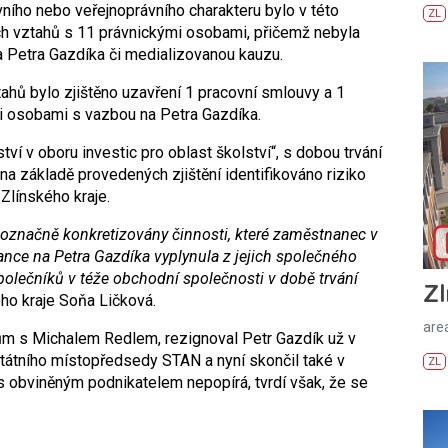
ního nebo veřejnoprávního charakteru bylo v této
ZL
ích vztahů s 11 právnickými osobami, přičemž nebyla
 na Petra Gazdíka či medializovanou kauzu.
ahů bylo zjištěno uzavření 1 pracovní smlouvy a 1
i osobami s vazbou na Petra Gazdíka.
í v oboru investic pro oblast školství“, s dobou trvání
 na základě provedených zjištění identifikováno riziko
línského kraje.
noznačně konkretizovány činnosti, které zaměstnanec v
ce na Petra Gazdíka vyplynula z jejich společného
společníků v téže obchodní společnosti v době trvání
Zl
ho kraje Soňa Ličková.
areá
ům s Michalem Redlem, rezignoval Petr Gazdík už v
ostátního místopředsedy STAN a nyní skončil také v
ZL
s obviněným podnikatelem nepopírá, tvrdí však, že se