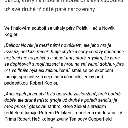
Janču, který na modrém koberci slavil kupodivu
už své druhé třicáté páté narozeniny.
Ve finálovém souboji se utkaly páry Polák, Heč a Novák,
Kögler.
„Dalibor Novák je mezi námi nováčkem, ale jeho hra je
úžasná, nezkazí míček, hraje chytře a coby čerstvý důchodce
neztrácí nic na pohybu a absolutní jistotě, myslím, že jsme
se doplňovali s mojí razancí a hrou na síti velmi dobře, výhra
6:1 ve finále byla asi zasloužená,“
smál se po skončení
turnaje spoluvítěz a nejmladší účastník, jediný pod
padesátkou, Robert Kögler.
„Ano, jejich prvenství bylo opravdu zasloužené, hráli hodně
dobře, ale druhé místo (moje už druhé v pořadí seriálu) je
moc prima,“
glosoval stříbro, které získal s hrajícím
ředitelem turnaje Petrem Polákem, reportér a moderátor TV
Prima Robert Heč, kolegy zvaný Tenisový Copperfield.