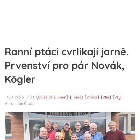
Ranní ptáci cvrlikají jarně.
Prvenství pro pár Novák,
Kögler
16. 3. 2025 | 7:03
Co se děje
,
Sport
Tenis
Vršava
Zlín
ZL
Autor: Jan Čada