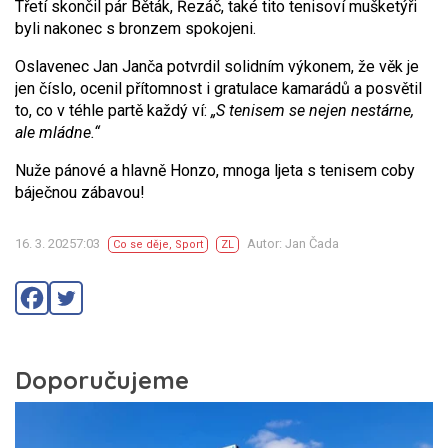
Třetí skončil pár Běták, Řezáč, také tito tenisoví mušketýři
byli nakonec s bronzem spokojeni.
Oslavenec Jan Janča potvrdil solidním výkonem, že věk je
jen číslo, ocenil přítomnost i gratulace kamarádů a posvětil
to, co v téhle partě každý ví:
„S tenisem se nejen nestárne,
ale mládne.“
Nuže pánové a hlavně Honzo, mnoga ljeta s tenisem coby
báječnou zábavou!
16. 3. 20257:03
Autor: Jan Čada
Co se děje
,
Sport
ZL