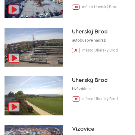
město Uherský Brod
UB
Uherský Brod
autobusové nádraží
město Uherský Brod
UH
Uherský Brod
Hvězdárna
město Uherský Brod
UH
Vizovice