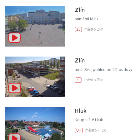
Zlín
náměstí Míru
město Zlín
ZL
Zlín
areál Svit, pohled od 22. budovy
město Zlín
ZL
Hluk
Koupaliště Hluk
město Hluk
UH