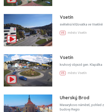
Vsetín
světelná křižovatka ve Vsetíně
město Vsetín
VS
Vsetín
kruhový objezd gen. Klapálka
město Vsetín
VS
Uherský Brod
Masarykovo náměstí, pohled z
budovy Regio