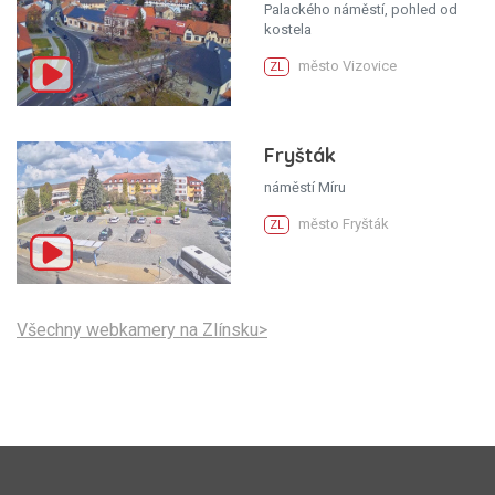
Palackého náměstí, pohled od
kostela
město Vizovice
ZL
Fryšták
náměstí Míru
město Fryšták
ZL
Všechny webkamery na Zlínsku>