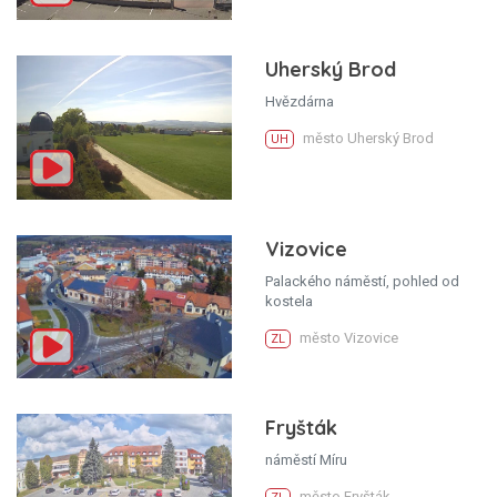
Uherský Brod
Hvězdárna
město Uherský Brod
UH
Vizovice
Palackého náměstí, pohled od
kostela
město Vizovice
ZL
Fryšták
náměstí Míru
město Fryšták