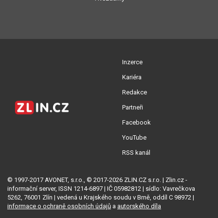
Inzerce
Kariéra
Redakce
Partneři
Facebook
YouTube
RSS kanál
© 1997-2017 AVONET, s.r.o., © 2017-2026 ZLIN.CZ s.r.o. | Zlin.cz -
informační server, ISSN 1214-6897 | IČ 05982812 | sídlo: Vavrečkova
5262, 76001 Zlín | vedená u Krajského soudu v Brně, oddíl C 98972 |
informace o ochraně osobních údajů
a
autorského díla