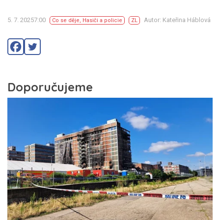
5. 7. 20257:00
Autor: Kateřina Háblová
Co se děje
,
Hasiči a policie
ZL