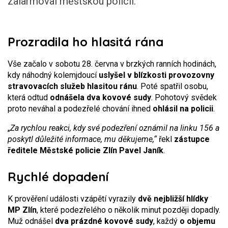
zalarmoval městskou policii.
Prozradila ho hlasitá rána
Vše začalo v sobotu 28. června v brzkých ranních hodinách,
kdy náhodný kolemjdoucí
uslyšel v blízkosti provozovny
stravovacích služeb hlasitou ránu
. Poté spatřil osobu,
která odtud
odnášela dva kovové sudy
. Pohotový svědek
proto neváhal a podezřelé chování ihned
ohlásil na policii
.
„
Za rychlou reakci, kdy své podezření oznámil na linku 156 a
poskytl důležité informace, mu děkujeme,“
řekl
zástupce
ředitele Městské policie Zlín Pavel Janík
.
Rychlé dopadení
K prověření události vzápětí vyrazily
dvě nejbližší hlídky
MP Zlín
, které podezřelého o několik minut později dopadly.
Muž odnášel
dva prázdné kovové sudy
, každý
o objemu