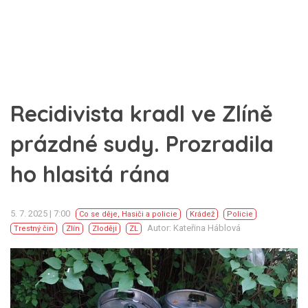
Recidivista kradl ve Zlíně
prázdné sudy. Prozradila
ho hlasitá rána
5. 7. 2025 | 7:00
Co se děje
,
Hasiči a policie
Krádež
Policie
Autor: Kateřina Háblová
Trestný čin
Zlín
Zloději
ZL