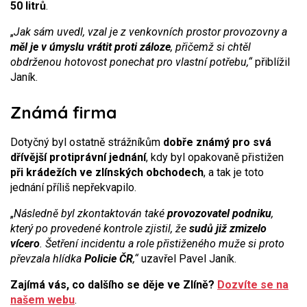
50 litrů
.
„
Jak sám uvedl, vzal je z venkovních prostor provozovny a
měl je v úmyslu vrátit proti záloze
, přičemž si chtěl
obdrženou hotovost ponechat pro vlastní potřebu,“
přiblížil
Janík.
Známá firma
Dotyčný byl ostatně strážníkům
dobře známý pro svá
dřívější protiprávní jednání
, kdy byl opakovaně přistižen
při krádežích ve zlínských obchodech
, a tak je toto
jednání příliš nepřekvapilo.
„
Následně byl zkontaktován také
provozovatel podniku
,
který po provedené kontrole zjistil, že
sudů již zmizelo
vícero
. Šetření incidentu a role přistiženého muže si proto
převzala hlídka
Policie ČR
,“
uzavřel Pavel Janík.
Zajímá vás, co dalšího se děje ve Zlíně?
Dozvíte se na
našem webu
.