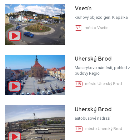
Vsetín
kruhový objezd gen. Klapálka
město Vsetín
VS
Uherský Brod
Masarykovo náměstí, pohled z
budovy Regio
město Uherský Brod
UB
Uherský Brod
autobusové nádraží
město Uherský Brod
UH