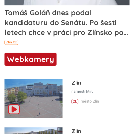
Webkamery
Zlín
náměstí Míru
město Zlín
ZL
Zlín