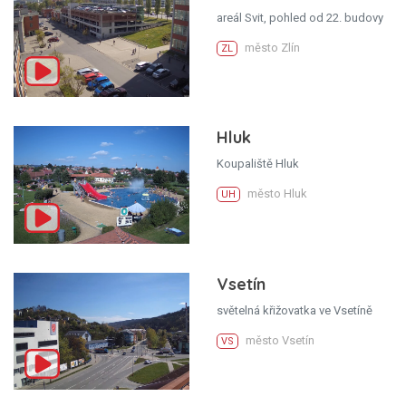
areál Svit, pohled od 22. budovy
město Zlín
ZL
Hluk
Koupaliště Hluk
město Hluk
UH
Vsetín
světelná křižovatka ve Vsetíně
město Vsetín
VS