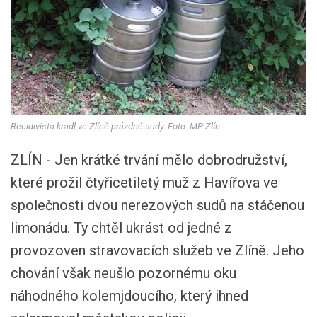
Recidivista kradl ve Zlíně prázdné sudy. Foto: MP Zlín
ZLÍN - Jen krátké trvání mělo dobrodružství,
které prožil čtyřicetiletý muž z Havířova ve
společnosti dvou nerezových sudů na stáčenou
limonádu. Ty chtěl ukrást od jedné z
provozoven stravovacích služeb ve Zlíně. Jeho
chování však neušlo pozornému oku
náhodného kolemjdoucího, který ihned