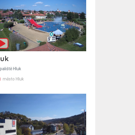
luk
paliště Hluk
město Hluk