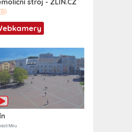
Webkamery
ín
ěstí Míru