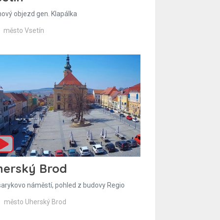
hový objezd gen. Klapálka
město Vsetín
herský Brod
arykovo náměstí, pohled z budovy Regio
město Uherský Brod