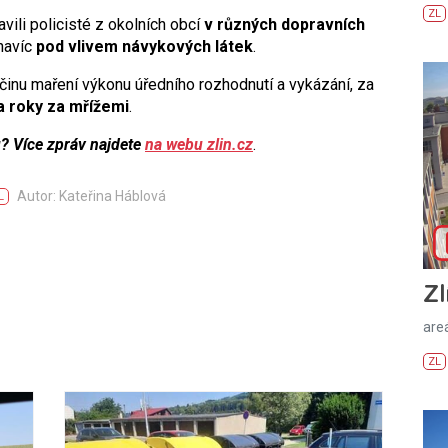
ZL
vili policisté z okolních obcí
v různých dopravních
navíc
pod vlivem návykových látek
.
činu maření výkonu úředního rozhodnutí a vykázání, za
a roky za mřížemi
.
u? Více zpráv najdete
na webu zlin.cz
.
Autor: Kateřina Háblová
L
Zl
areá
ZL