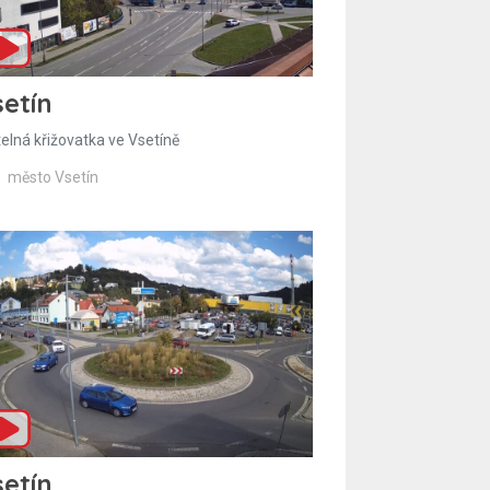
etín
telná křižovatka ve Vsetíně
město Vsetín
etín