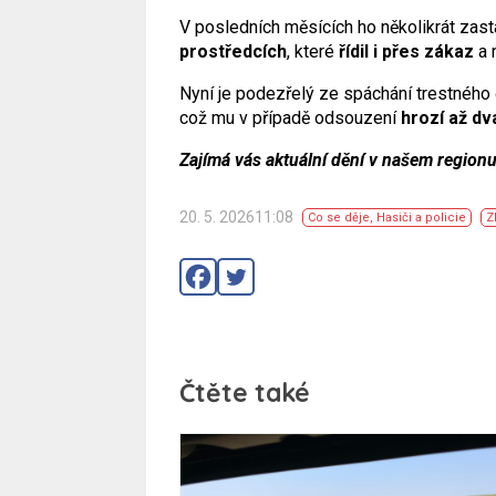
V posledních měsících ho několikrát zasta
prostředcích
, které
řídil i přes zákaz
a 
Nyní je podezřelý ze spáchání trestného 
což mu v případě odsouzení
hrozí až dv
Zajímá vás aktuální dění v našem region
20. 5. 202611:08
Co se děje
,
Hasiči a policie
Z
Čtěte také