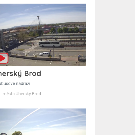
herský Brod
obusové nádraží
město Uherský Brod