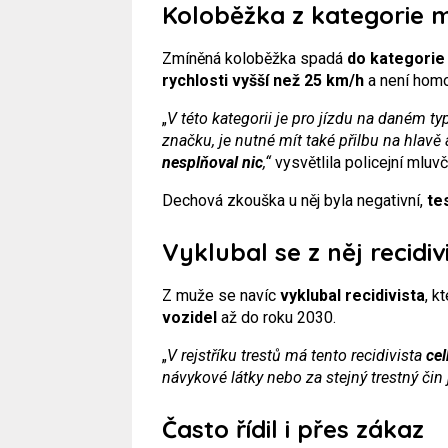
Koloběžka z kategorie 
Zmíněná koloběžka spadá
do kategorie
rychlosti vyšší než 25 km/h
a není homo
„
V této kategorii je pro jízdu na daném t
značku, je nutné mít také přilbu na hlav
nesplňoval nic
,“
vysvětlila policejní mluv
Dechová zkouška u něj byla negativní,
te
Vyklubal se z něj recidiv
Z muže se navíc
vyklubal recidivista
, 
vozidel
až do roku 2030.
„
V rejstříku trestů má tento recidivista
ce
návykové látky nebo za stejný trestný čin 
Často řídil i přes zákaz