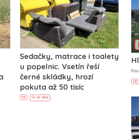
Sedačky, matrace i toalety
H
u popelnic. Vsetín řeší
Kou
a
černé skládky, hrozí
UH
pokuta až 50 tisíc
VS
Co se děje