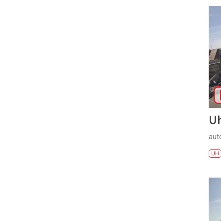
U
aut
UH