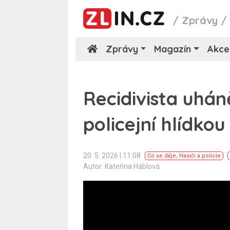
/
Zprávy
Zprávy
Magazín
Akce
Recidivista uhán
policejní hlídkou
20. 5. 2026 | 11:08
Co se děje
,
Hasiči a policie
Autor: Kateřina Háblová