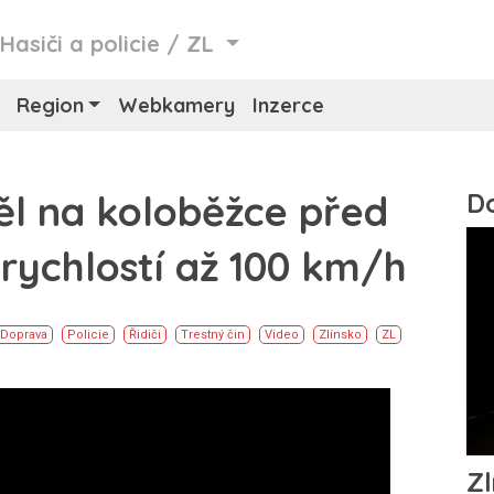
/
Hasiči a policie
/
ZL
Region
Webkamery
Inzerce
ěl na koloběžce před
 rychlostí až 100 km/h
Doprava
Policie
Řidiči
Trestný čin
Video
Zlínsko
ZL