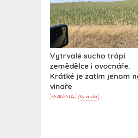
Vytrvalé sucho trápí
zemědělce i ovocnáře.
Krátké je zatím jenom n
vinaře
KM
UB
UH
VS
ZL
Co se děje