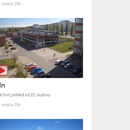
město Zlín
ín
l Svit, pohled od 22. budovy
město Zlín