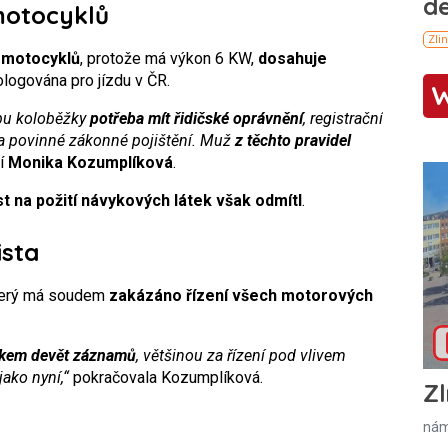
motocyklů
 motocyklů
, protože má výkon 6 KW,
dosahuje
logována pro jízdu v ČR.
ypu koloběžky
potřeba mít řidičské oprávnění
, registrační
ě a povinné zákonné pojištění. Muž
z těchto pravidel
čí
Monika Kozumplíková
.
st na požití návykových látek však odmítl
.
ista
který má soudem
zakázáno řízení všech motorových
lkem devět záznamů
, většinou za řízení pod vlivem
jako nyní,“
pokračovala Kozumplíková.
Zl
nám