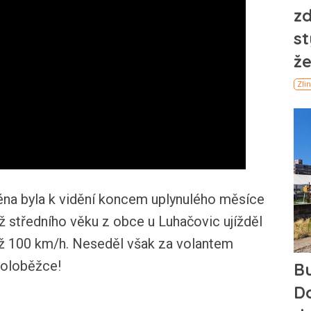
éna byla k vidění koncem uplynulého měsíce
ž středního věku z obce u Luhačovic ujížděl
 až 100 km/h. Neseděl však za volantem
koloběžce!