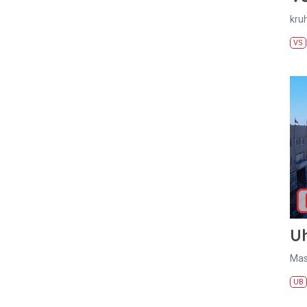
kru
VS
U
Mas
UB