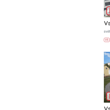
Vs
svě
VS
Vs