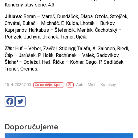
Konečný stav série: 4:3.
Jihlava:
Beran – Mareš, Dundáček, Dlapa, Ozols, Strejček,
Chvátal, Bukač – Michnáč, E. Kulda, Lhoták – Burkov,
Kuprijanov, Harkabus – Štefančík, Menšík, Čachotský –
Pořízek, Jáchym, Jiránek. Trenér: Ujčík.
Zlín
:
Huf – Veber, Zavřel, Štibingr, Talafa, A. Salonen, Riedl,
Čáp – Jarůšek, P. Holík, Rachůnek – Válek, Sadovikov,
Šlahař – Doležal, Heš, Říčka – Köhler, Gago, P. Sedláček.
Trenér: Oremus.
15. 4. 20267:00
Autor: Michal Konečný
Co se děje
,
Sport
ZL