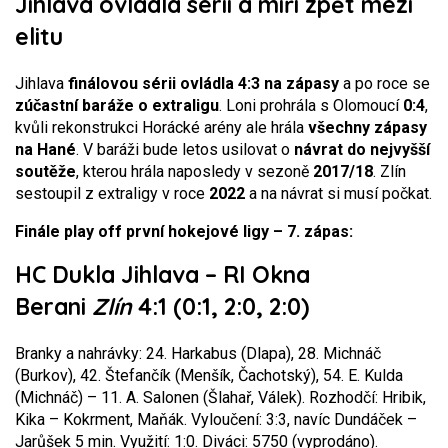
Jihlava ovládla sérii a míří zpět mezi
elitu
Jihlava
finálovou sérii ovládla 4:3 na zápasy
a po roce se
zúčastní baráže o extraligu
. Loni prohrála s Olomoucí
0:4
,
kvůli rekonstrukci Horácké arény ale hrála
všechny zápasy
na Hané
. V baráži bude letos usilovat o
návrat do nejvyšší
soutěže
, kterou hrála naposledy v sezoně
2017/18
. Zlín
sestoupil z extraligy v roce
2022
a na návrat si musí počkat.
Finále play off první hokejové ligy – 7. zápas:
HC Dukla Jihlava – RI Okna
Berani
Zlín
4:1 (0:1, 2:0, 2:0)
Branky a nahrávky: 24. Harkabus (Dlapa), 28. Michnáč
(Burkov), 42. Štefančík (Menšík, Čachotský), 54. E. Kulda
(Michnáč) – 11. A. Salonen (Šlahař, Válek). Rozhodčí: Hribik,
Kika – Kokrment, Maňák. Vyloučení: 3:3, navíc Dundáček –
Jarůšek 5 min. Využití: 1:0. Diváci: 5750 (vyprodáno).