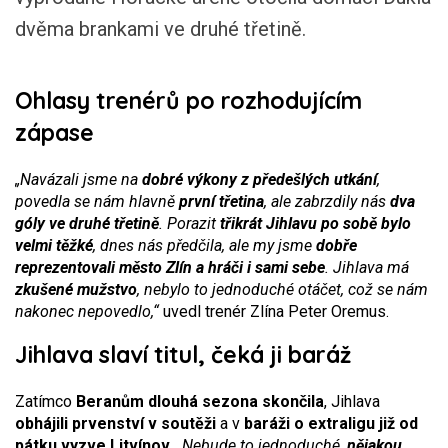
dvěma brankami ve druhé třetině.
Ohlasy trenérů po rozhodujícím
zápase
„Navázali jsme na
dobré výkony z předešlých utkání
,
povedla se nám hlavně
první třetina
, ale zabrzdily nás
dva
góly ve druhé třetině
. Porazit
třikrát Jihlavu po sobě bylo
velmi těžké
, dnes nás předčila, ale my jsme
dobře
reprezentovali město Zlín a hráči i sami sebe
. Jihlava má
zkušené mužstvo
, nebylo to jednoduché otáčet, což se nám
nakonec nepovedlo,“
uvedl trenér Zlína Peter Oremus.
Jihlava slaví titul, čeká ji baráž
Zatímco
Beranům dlouhá sezona skončila
, Jihlava
obhájili prvenství v soutěži
a v
baráži o extraligu již od
pátku vyzve Litvínov
.
„Nebude to jednoduché,
nějakou