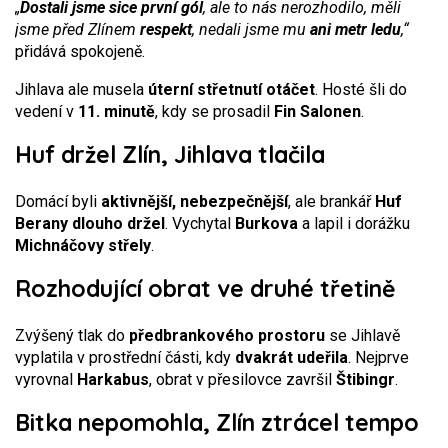
„
Dostali jsme sice první gól
, ale to nás nerozhodilo, měli
jsme před Zlínem
respekt
, nedali jsme mu
ani metr ledu
,“
přidává spokojeně.
Jihlava ale musela
úterní střetnutí otáčet
. Hosté šli do
vedení v
11. minutě
, kdy se prosadil
Fin Salonen
.
Huf držel Zlín, Jihlava tlačila
Domácí byli
aktivnější, nebezpečnější
, ale brankář
Huf
Berany dlouho držel
. Vychytal
Burkova
a lapil i dorážku
Michnáčovy střely
.
Rozhodující obrat ve druhé třetině
Zvýšený tlak do
předbrankového prostoru
se Jihlavě
vyplatila v prostřední části, kdy
dvakrát udeřila
. Nejprve
vyrovnal
Harkabus
, obrat v přesilovce završil
Štibingr
.
Bitka nepomohla, Zlín ztrácel tempo