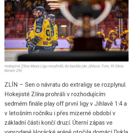
Hokejisté Zlína Maxa Ligu nevyhráli, do baráže jde Jihlava. Foto: RI Okna
Berani Zlín
ZLÍN – Sen o návratu do extraligy se rozplynul.
Hokejisté Zlína prohráli v rozhodujícím
sedmém finále play off první ligy v Jihlavě 1:4 a
v letošním ročníku i přes mizerné období v
základní části končí druzí. Úterní zápas ve
vyprodané Horácké aréně otočila domácí Dukla