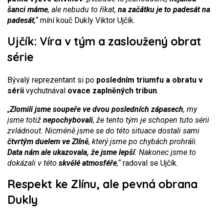
šanci máme
, ale nebudu to říkat,
na začátku je to padesát na
padesát
,“
míní kouč Dukly Viktor Ujčík.
Ujčík: Víra v tým a zasloužený obrat
série
Bývalý reprezentant si po
posledním triumfu a obratu v
sérii
vychutnával
ovace zaplněných tribun
.
„
Zlomili jsme soupeře ve dvou posledních zápasech
, my
jsme totiž
nepochybovali
, že tento tým je schopen tuto sérii
zvládnout. Nicméně jsme se do této situace dostali sami
čtvrtým duelem ve Zlíně
, který jsme po chybách prohráli.
Data nám ale ukazovala, že jsme lepší
. Nakonec jsme to
dokázali v této
skvělé atmosféře
,“
radoval se Ujčík.
Respekt ke Zlínu, ale pevná obrana
Dukly