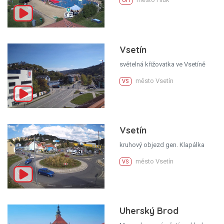
UH
Vsetín
světelná křižovatka ve Vsetíně
město Vsetín
VS
Vsetín
kruhový objezd gen. Klapálka
město Vsetín
VS
Uherský Brod