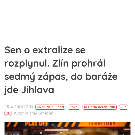
Sen o extralize se
rozplynul. Zlín prohrál
sedmý zápas, do baráže
jde Jihlava
15. 4. 2026 | 7:00
Co se děje
,
Sport
Hokej
RI OKNA Berani Zlín
Zlín
Autor: Michal Konečný
ZL