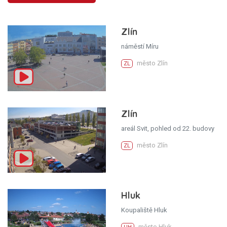
Zlín
náměstí Míru
město Zlín
ZL
Zlín
areál Svit, pohled od 22. budovy
město Zlín
ZL
Hluk
Koupaliště Hluk
město Hluk