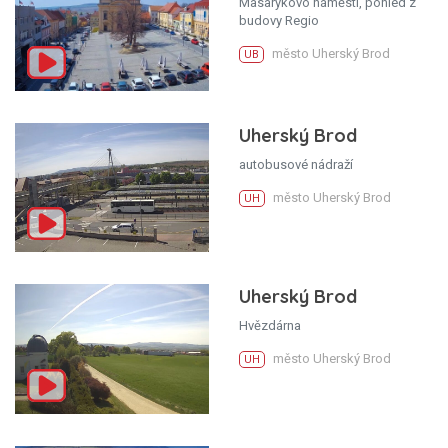
Masarykovo náměstí, pohled z
budovy Regio
město Uherský Brod
UB
Uherský Brod
autobusové nádraží
město Uherský Brod
UH
Uherský Brod
Hvězdárna
město Uherský Brod
UH