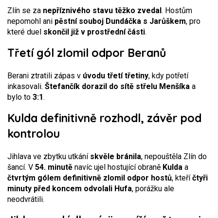
Zlín se za
nepříznivého stavu těžko zvedal
. Hostům
nepomohl ani
pěstní souboj Dundáčka s Jarůškem
, pro
které duel
skončil již v prostřední části
.
Třetí gól zlomil odpor Beranů
Berani ztratili zápas v
úvodu třetí třetiny
, kdy potřetí
inkasovali.
Štefančík dorazil do sítě střelu Menšíka
a
bylo to
3:1
.
Kulda definitivně rozhodl, závěr pod
kontrolou
Jihlava ve zbytku utkání
skvěle bránila
, nepouštěla Zlín do
šancí. V
54. minutě
navíc ujel hostující obraně
Kulda
a
čtvrtým gólem definitivně zlomil odpor hostů
, kteří
čtyři
minuty před koncem odvolali Hufa
, porážku ale
neodvrátili.