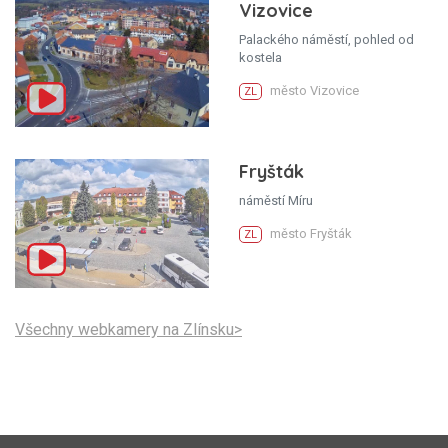
Vizovice
Palackého náměstí, pohled od
kostela
město Vizovice
ZL
Fryšták
náměstí Míru
město Fryšták
ZL
Všechny webkamery na Zlínsku>