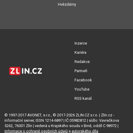
Hvězdárny
Inzerce
Kariéra
Redakce
Partneři
Facebook
YouTube
RSS kanál
© 1997-2017 AVONET, s.r.o., © 2017-2026 ZLIN.CZ s.r.o. | Zlin.cz -
informační server, ISSN 1214-6897 | IČ 05982812 | sídlo: Vavrečkova
5262, 76001 Zlín | vedená u Krajského soudu v Brně, oddíl C 98972 |
informace o ochraně osobních údajů
a
autorského díla