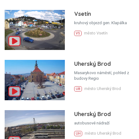
Vsetín
kruhový objezd gen. Klapálka
město Vsetín
VS
Uherský Brod
Masarykovo náměstí, pohled z
budovy Regio
město Uherský Brod
UB
Uherský Brod
autobusové nádraží
město Uherský Brod
UH