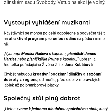
zlínském sadu Svobody. Vstup na akci je volný.
Vystoupí vyhlášení muzikanti
Návštěvníci se mohou po celé odpoledne a podvečer těšit
na
atraktivní program pro celou rodinu
na pódiu i mimo
něj.
„
Vystoupí
Monika Načeva
s kapelou,
písničkář James
Harries
nebo
písničkářka Prune
s kapelou,“
upřesnila
ředitelka pořádajícího Živého Zlína
Jana Kubáčová
.
Chybět nebudou
kreativní podzimní dílničky
a
sezónní
dobroty z regionu
, od moštu, přes cider z moravských
jablek až po bramborové placky.
Společný stůl plný dobrot
„
I letos
zveme k jednomu dlouhému společnému stolu
, který