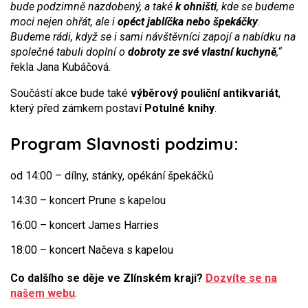
bude podzimně nazdobený, a také
k ohništi
, kde se budeme
moci nejen ohřát, ale i
opéct jablíčka nebo špekáčky
.
Budeme rádi, když se i sami návštěvníci zapojí a nabídku na
společné tabuli doplní o
dobroty ze své vlastní kuchyně
,“
řekla Jana Kubáčová.
Součástí akce bude také
výběrový pouliční antikvariát
,
který před zámkem postaví
Potulné knihy
.
Program Slavnosti podzimu:
od 14:00 – dílny, stánky, opékání špekáčků
14:30 – koncert Prune s kapelou
16:00 – koncert James Harries
18:00 – koncert Načeva s kapelou
Co dalšího se děje ve Zlínském kraji?
Dozvíte se na
našem webu
.