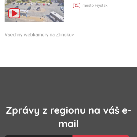
město Fryšták
ZL
Všechny webkamery na Zlínsku>
Zprávy z regionu na váš e-
mail