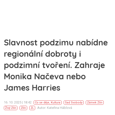
Slavnost podzimu nabídne
regionální dobroty i
podzimní tvoření. Zahraje
Monika Načeva nebo
James Harries
16. 10. 2025 | 18:42
Co se děje
,
Kultura
Sad Svobody
Zámek Zlín
Autor: Kateřina Háblová
Živý Zlín
Zlín
ZL