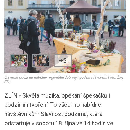
+5
Slavnost podzimu nabídne regionální dobroty i podzimní tvoření. Foto: Živý
Zlín
ZLÍN - Skvělá muzika, opékání špekáčků i
podzimní tvoření. To všechno nabídne
návštěvníkům Slavnost podzimu, která
odstartuje v sobotu 18. října ve 14 hodin ve