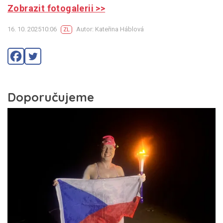
Zobrazit fotogalerii >>
16. 10. 202510:06
Autor: Kateřina Háblová
ZL