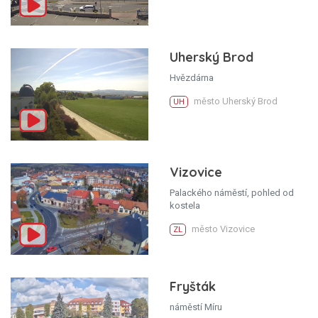
Uherský Brod
Hvězdárna
město Uherský Brod
UH
Vizovice
Palackého náměstí, pohled od
kostela
město Vizovice
ZL
Fryšták
náměstí Míru