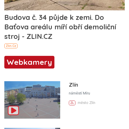
Webkamery
Zlín
náměstí Míru
město Zlín
ZL