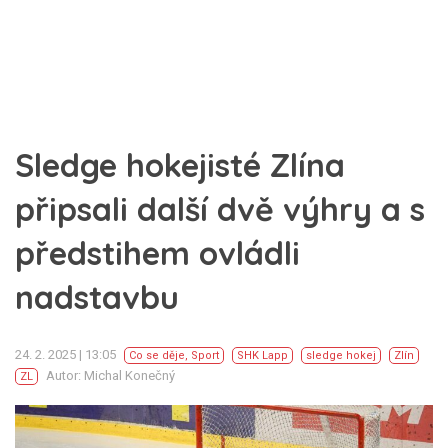
Sledge hokejisté Zlína
připsali další dvě výhry a s
předstihem ovládli
nadstavbu
24. 2. 2025 | 13:05
Co se děje
,
Sport
SHK Lapp
sledge hokej
Zlín
Autor: Michal Konečný
ZL