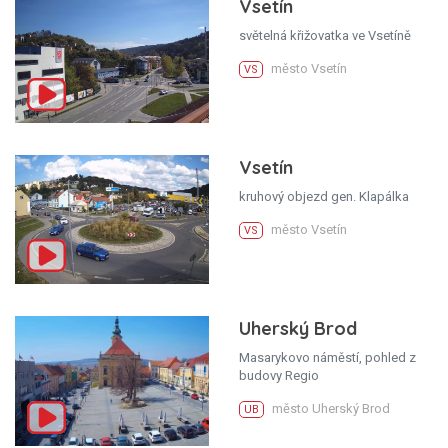
Vsetín
světelná křižovatka ve Vsetíně
město Vsetín
VS
Vsetín
kruhový objezd gen. Klapálka
město Vsetín
VS
Uherský Brod
Masarykovo náměstí, pohled z
budovy Regio
město Uherský Brod
UB