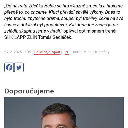
„
Od návratu Zdeňka Hábla se hra výrazně změnila a hrajeme
přesně to, co chceme. Kluci převádí skvělé výkony. Dnes to
bylo trochu zbytečné drama, soupeř byl trpělivý, čekal na své
šance a dokázal být produktivní. Každopádně zápas jsme
zvládli, skupinu jsme vyhráli,“
oplýval optimismem trenér
SHK LAPP ZLÍN Tomáš Sedláček.
24. 2. 202513:05
Autor: Michal Konečný
Co se děje
,
Sport
ZL