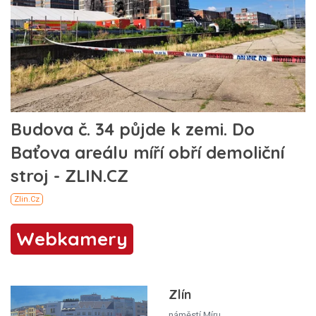
Webkamery
Zlín
náměstí Míru