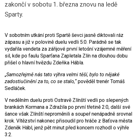
zakončí v sobotu 1. března znovu na ledě
Sparty.
V sobotním utkání proti Spartě ševci jasně diktovali ráz
zápasu a již v polovině duelu vedli 5:0. Parádně se tak
vydařila vendeta za zářijové první letošní vzájemné měření
sil, kde po faulu Sparťana Zapletala Zlín na dlouhou dobu
přišel o hlavní hvězdu Zdeňka Hábla.
„
Samozřejmě nás tato výhra velmi těší, bylo to nějaké
zadostiučinění za to, co se stalo,“
pověděl trenér Tomáš
Sedláček.
V nedělním duelu proti Ostravě Zlínští vedli po slepených
brankách Kormana a Zdražila po první třetině 2:0, další své
šance však Zlínští neproměnili a soupeř nenápadně srovnal
krok. Vítězství nakonec přisoudil pro hráče z Baťova města
Zdeněk Hábl, jenž pět minut před koncem rozhodl o výhře
3:2.