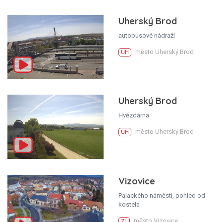
Uherský Brod
autobusové nádraží
město Uherský Brod
UH
Uherský Brod
Hvězdárna
město Uherský Brod
UH
Vizovice
Palackého náměstí, pohled od
kostela
město Vizovice
ZL