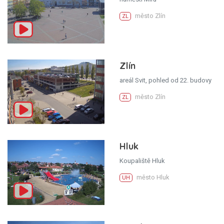
město Zlín
ZL
Zlín
areál Svit, pohled od 22. budovy
město Zlín
ZL
Hluk
Koupaliště Hluk
město Hluk
UH