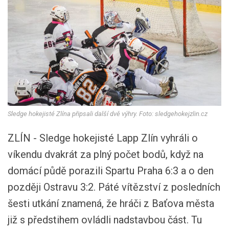
Sledge hokejisté Zlína připsali další dvě výhry. Foto: sledgehokejzlin.cz
ZLÍN - Sledge hokejisté Lapp Zlín vyhráli o
víkendu dvakrát za plný počet bodů, když na
domácí půdě porazili Spartu Praha 6:3 a o den
později Ostravu 3:2. Páté vítězství z posledních
šesti utkání znamená, že hráči z Baťova města
již s předstihem ovládli nadstavbou část. Tu