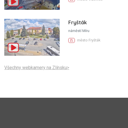
Fryšták
náměstí Míru
město Fryšták
ZL
Všechny webkamery na Zlínsku>