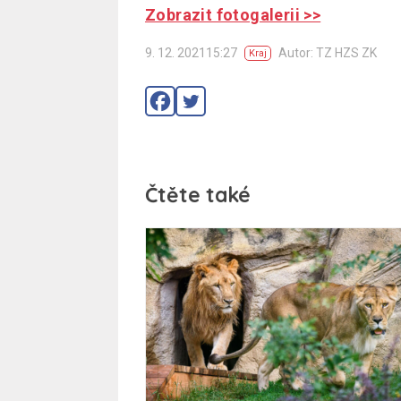
Zobrazit fotogalerii >>
9. 12. 202115:27
Autor: TZ HZS ZK
Kraj
Čtěte také