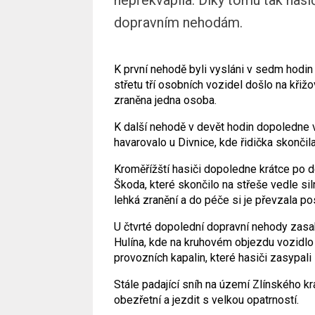
dopravním nehodám.
K první nehodě byli vysláni v sedm hodin
střetu tří osobních vozidel došlo na kři
zraněna jedna osoba.
K další nehodě v devět hodin dopoledne vy
havarovalo u Divnice, kde řidička skonči
Kroměřížští hasiči dopoledne krátce po d
Škoda, které skončilo na střeše vedle sil
lehká zranění a do péče si je převzala p
U čtvrté dopolední dopravní nehody zasah
Hulína, kde na kruhovém objezdu vozidlo 
provozních kapalin, které hasiči zasypal
Stále padající sníh na území Zlínského kr
obezřetní a jezdit s velkou opatrností.