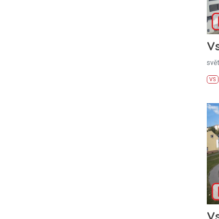
Vs
svě
VS
Vs