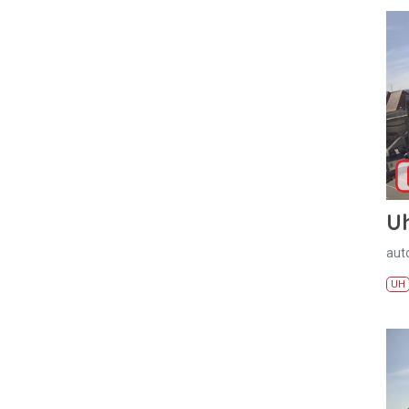
U
aut
UH