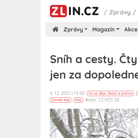
/
Zprávy
Zprávy
Magazín
Akce
Sníh a cesty. Čt
jen za dopoledn
9. 12. 2021 | 15:30
Co se děje
,
Hasiči a policie
Autor: TZ HZS ZK
Zlínský kraj
Kraj