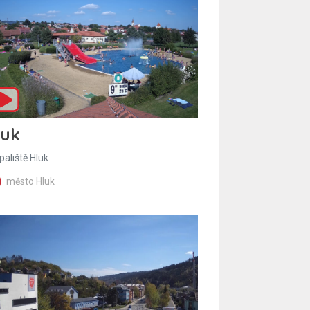
luk
paliště Hluk
město Hluk