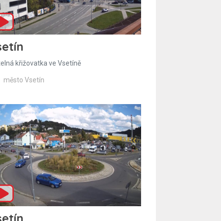
etín
telná křižovatka ve Vsetíně
město Vsetín
etín