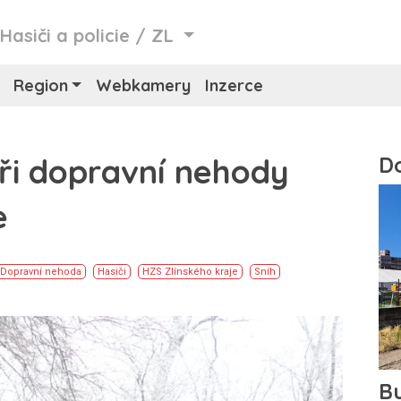
/
Hasiči a policie
/
ZL
Region
Webkamery
Inzerce
yři dopravní nehody
e
Dopravní nehoda
Hasiči
HZS Zlínského kraje
Sníh