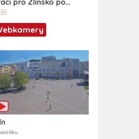
Webkamery
ín
ěstí Míru