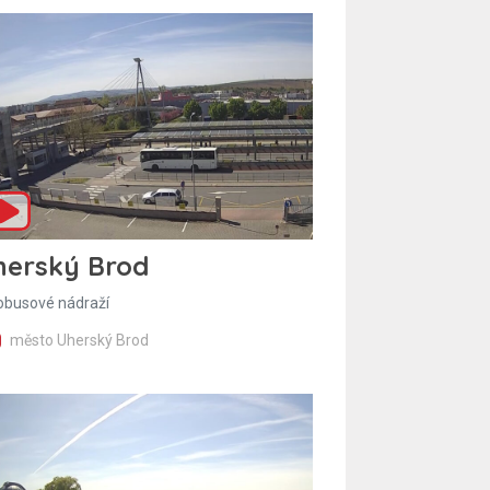
herský Brod
obusové nádraží
město Uherský Brod