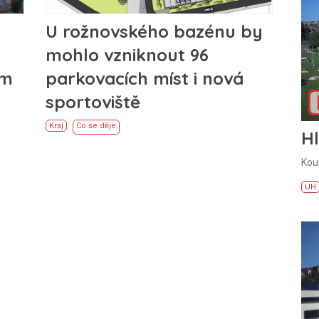
U rožnovského bazénu by
mohlo vzniknout 96
em
parkovacích míst i nová
sportoviště
Kraj
Co se děje
H
Kou
UH