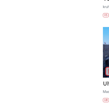
kru
VS
U
Mas
UB