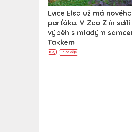
Lvice Elsa už má nového
parťáka. V Zoo Zlín sdílí
výběh s mladým samc
Takkem
Kraj
Co se děje