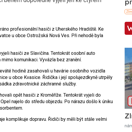
 ráno profesionální hasiči z Uherského Hradiště. Ke
žovatce u obce Ostrožská Nová Ves. Při nehodě byla
jeli hasiči ze Slavičína. Tentokrát osobní auto
la mimo komunikaci. Vyvázla bez zranění.
eváté hodině zasahovali u havárie osobního vozidla
nice u obce Kvasice. Řidička i její spolujezdkyně utrpěly
osádka zdravotnické záchranné služby.
ovali opět hasiči z Kroměříže. Tentokrát vyjeli do
Opel najelo do středu objezdu. Po nárazu došlo k úniku
i sorbentem.
Zl
aje komplikuje dopravu. Řidiči by měli být stále velmi
nám