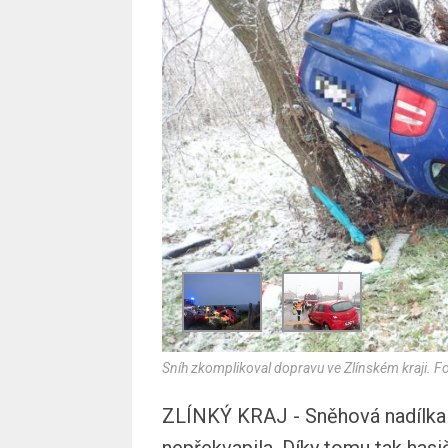
Sníh zkomplikoval dopravu ve Zlínském kraji. F
ZLÍNKÝ KRAJ - Sněhová nadílka 
nepřekvapila. Díky tomu tak hasi