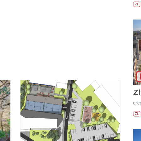
ZL
Zl
areá
ZL