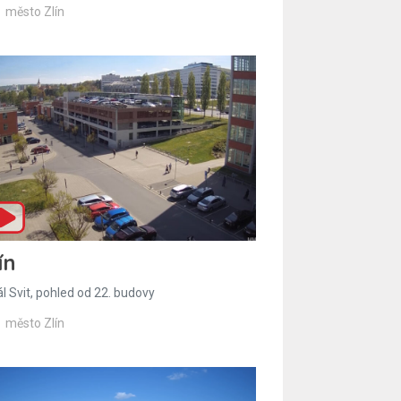
město Zlín
ín
l Svit, pohled od 22. budovy
město Zlín