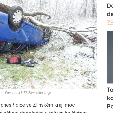
oto: Facebook HZS Zlínského kraje
dnes řidiče ve Zlínském kraji moc
či během dopoledne vyjeli jen ke čtyřem