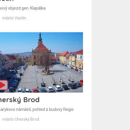
hový objezd gen. Klapálka
město Vsetín
herský Brod
arykovo náměstí, pohled z budovy Regio
město Uherský Brod