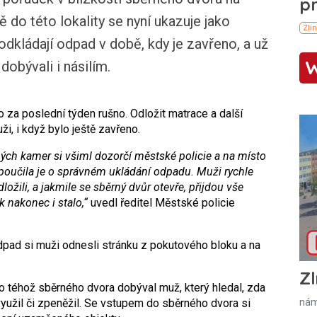
 do této lokality se nyní ukazuje jako
odkládají odpad v době, kdy je zavřeno, a už
obývali i násilím.
o za poslední týden rušno. Odložit matrace a další
, i když bylo ještě zavřeno.
ých kamer si všiml dozorčí městské policie a na místo
 poučila je o správném ukládání odpadu. Muži rychle
dložili, a jakmile se sběrný dvůr otevře, přijdou vše
k nakonec i stalo,“
uvedl ředitel Městské policie
pad si muži odnesli stránku z pokutového bloku a na
Zl
do téhož sběrného dvora dobýval muž, který hledal, zda
nám
využil či zpeněžil. Se vstupem do sběrného dvora si