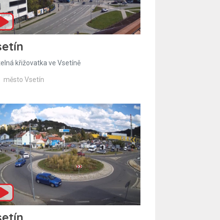
etín
telná křižovatka ve Vsetíně
město Vsetín
etín