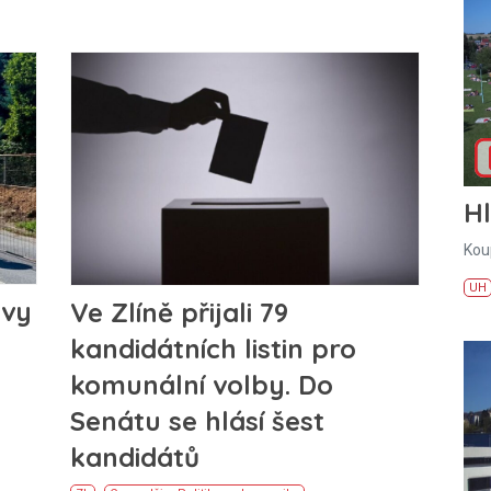
H
Kou
UH
avy
Ve Zlíně přijali 79
kandidátních listin pro
komunální volby. Do
Senátu se hlásí šest
kandidátů