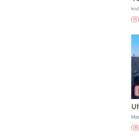
kru
VS
U
Mas
UB