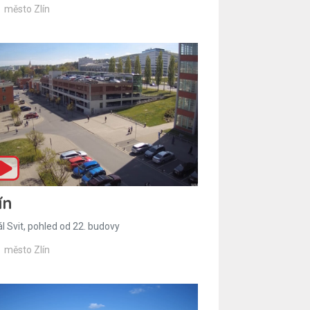
město Zlín
ín
l Svit, pohled od 22. budovy
město Zlín