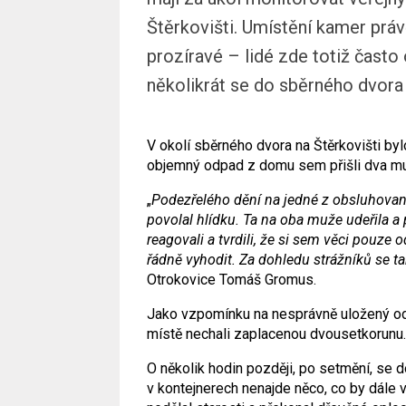
Štěrkovišti. Umístění kamer právě
prozíravé – lidé zde totiž často 
několikrát se do sběrného dvora d
V okolí sběrného dvora na Štěrkovišti byl
objemný odpad z domu sem přišli dva muži
„
Podezřelého dění na jedné z obsluhovan
povolal hlídku. Ta na oba muže udeřila a
reagovali a tvrdili, že si sem věci pouze o
řádně vyhodit. Za dohledu strážníků se ta
Otrokovice Tomáš Gromus.
Jako vzpomínku na nesprávně uložený od
místě nechali zaplacenou dvousetkorunu.
O několik hodin později, po setmění, se 
v kontejnerech nenajde něco, co by dále 