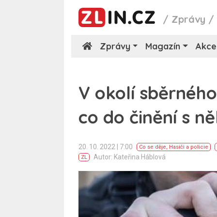
/
Zprávy
Zprávy
Magazín
Akce
V okolí sběrného
co do činění s n
20. 10. 2022 | 7:00
Co se děje
,
Hasiči a policie
Autor: Kateřina Háblová
ZL