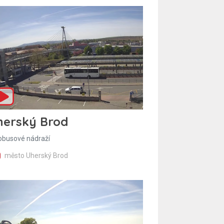
herský Brod
obusové nádraží
město Uherský Brod