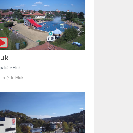
luk
paliště Hluk
město Hluk