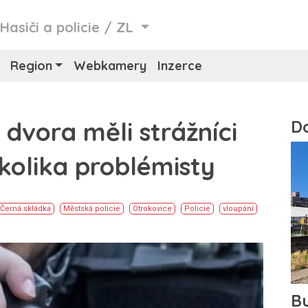
/
Hasiči a policie
/
ZL
Region
Webkamery
Inzerce
 dvora měli strážníci
ěkolika problémisty
Černá skládka
Městská policie
Otrokovice
Policie
vloupání