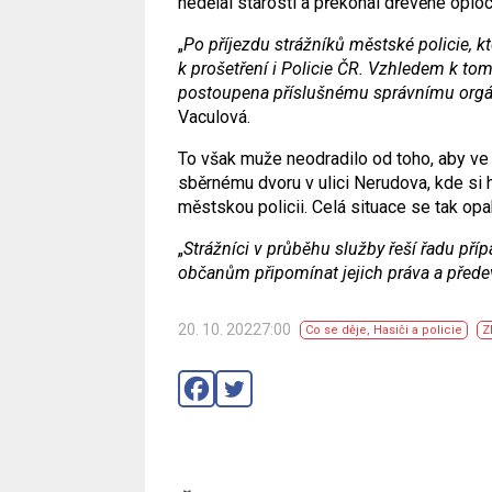
nedělal starosti a překonal dřevěné opl
„
Po příjezdu strážníků městské policie, k
k prošetření i Policie ČR. Vzhledem k tom
postoupena příslušnému správnímu orgán
Vaculová.
To však muže neodradilo od toho, aby ve
sběrnému dvoru v ulici Nerudova, kde si 
městskou policii. Celá situace se tak opa
„
Strážníci v průběhu služby řeší řadu příp
občanům připomínat jejich práva a přede
20. 10. 20227:00
Co se děje
,
Hasiči a policie
Z