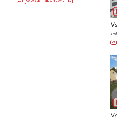
ZL
Co se děje
,
Politika a ekonomika
Vs
svě
VS
Vs