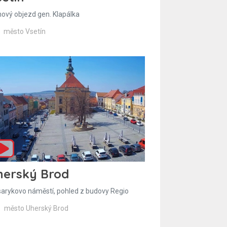
hový objezd gen. Klapálka
město Vsetín
herský Brod
arykovo náměstí, pohled z budovy Regio
město Uherský Brod