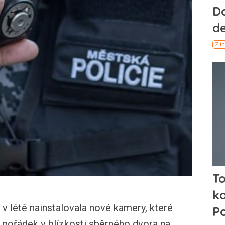
 létě nainstalovala nové kamery, které
 pořádek v blízkosti sběrného dvora na