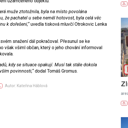
ocení uzamčeného objektu.
ZL
terá muže ztotožnila, byla na místo povolána
u, že pachatel u sebe neměl hotovost, byla celá věc
u k dořešení,“
uvedla tisková mluvčí Otrokovic Lenka
 svém snažení dál pokračoval. Přesunul se ke
ho však všiml občan, který o jeho chování informoval
kovala.
adů, kdy se situace opakují. Musí tak stále dokola
vším povinnosti,“
dodal Tomáš Gromus.
Zl
Autor: Kateřina Háblová
L
areá
ZL