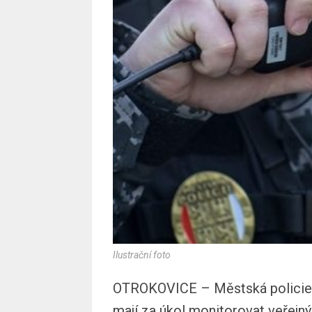
Ilustrační foto
OTROKOVICE – Městská policie v
mají za úkol monitorovat veřejný