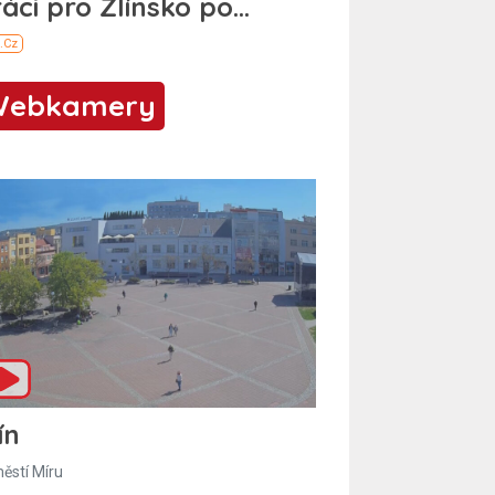
Webkamery
ín
ěstí Míru