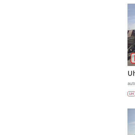
U
aut
UH