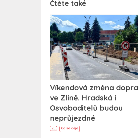
Čtěte také
Víkendová změna dopr
ve Zlíně. Hradská i
Osvoboditelů budou
neprůjezdné
ZL
Co se děje