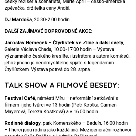
český režisér a scenárista, Marie April – česko-americká
zpěvačka, držitelka ceny Anděl.
DJ Mardoša
, 20.30-2.00 hodin
DALŠÍ ZAJÍMAVÉ DOPROVODNÉ AKCE:
Jaroslav Němeček – Čtyřlístek ve Zlíně a další světy
,
Galerie Václava Chada, 10.00-17.00 hodin – Výstava
významného českého kreslíře, ilustrátora a autora komiksů,
jehož jméno je neodmyslitelně spjato s legendárním
Čtyřlístkem. Výstava potrvá do 28. srpna.
TALK SHOW A FILMOVÉ BESEDY:
Festival Café
, náměstí Míru – neformální setkávání s
filmem i jeho tvůrci ve 13 hodin (Petr Kostka, Carmen
Mayerová, Tereza Kostková) a v 16.00 hodin.
Rodinné dialogy
, park Komenského – Beduín, 16.00 hodin
– I herci jsou rodina jako každá jiná. Mezigenerační rozhovor