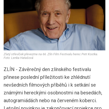
Zlatý střevíček převezme na 66. Zlín Film Festivalu herec Petr Kostka.
Foto: Lenka Hatašová
ZLÍN - Závěrečný den zlínského festivalu
přinese poslední příležitosti ke zhlédnutí
nevšedních filmových příběhů i k setkání se
známými hereckými osobnostmi na besedách,
autogramiádách nebo na červeném koberci.
Letošní novinkou je zakončovací projekce pro