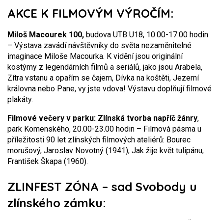
AKCE K FILMOVÝM VÝROČÍM:
Miloš Macourek 100,
budova UTB U18, 10.00-17.00 hodin
– Výstava zavádí návštěvníky do světa nezaměnitelné
imaginace Miloše Macourka. K vidění jsou originální
kostýmy z legendárních filmů a seriálů, jako jsou Arabela,
Zítra vstanu a opařím se čajem, Dívka na koštěti, Jezerní
královna nebo Pane, vy jste vdova! Výstavu doplňují filmové
plakáty.
Filmové večery v parku: Zlínská tvorba napříč žánry
,
park Komenského, 20.00-23.00 hodin – Filmová pásma u
příležitosti 90 let zlínských filmových ateliérů: Bourec
morušový, Jaroslav Novotný (1941), Jak žije květ tulipánu,
František Škapa (1960).
ZLINFEST ZÓNA – sad Svobody u
zlínského zámku: