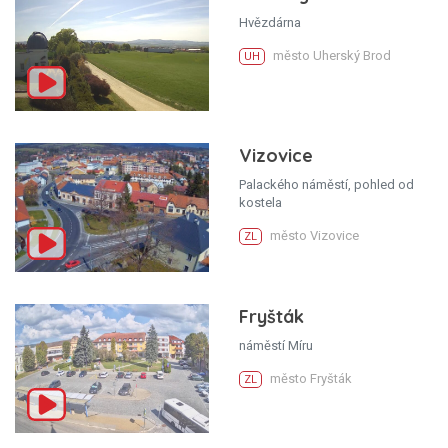
Hvězdárna
město Uherský Brod
UH
Vizovice
Palackého náměstí, pohled od
kostela
město Vizovice
ZL
Fryšták
náměstí Míru
město Fryšták
ZL