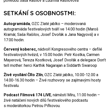
povedou Saša Rašilov a Ludmila Rašilovová
SETKÁNÍ S OSOBNOSTMI:
Autogramiáda
, OZC Zlaté jablko – moderovaná
autogramiáda festivalových tváří ve 14.00 hodin (Maroš
Kramár, Saša Rašilov, Josef Dvořák a Jana Nagyová) a v
17.00 hodin.
Červený koberec,
nádvoří Kongresového centra – defilé
festivalových hvězd, v 15.00 hodin: Petr Kostka, Carmen
Mayerová, Tereza Kostková, Josef Dvořák a delegace Don’t
tell mother: herci Karthik Nagarajan a Siddarth Swaroop
Živé vysílání ČRo Zlín
, OZC Zlaté jablko, 10.00-12.00 a
14.00-16.30 hodin – Živé rozhovory se zajímavými hosty
festivalu.
Podcast Filmová 174 LIVE
, náměstí Míru, 11.00 hodin –
živé natáčení nových dílů festivalového podcastu
s moderátorkou Petrou Pifkovou.