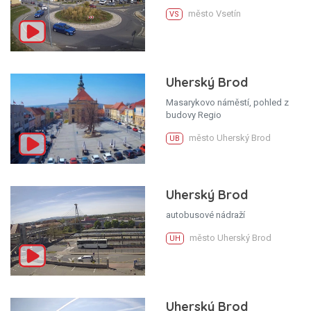
město Vsetín
VS
Uherský Brod
Masarykovo náměstí, pohled z
budovy Regio
město Uherský Brod
UB
Uherský Brod
autobusové nádraží
město Uherský Brod
UH
Uherský Brod