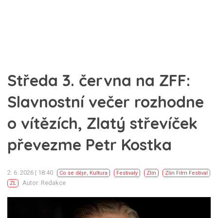
Středa 3. června na ZFF:
Slavnostní večer rozhodne
o vítězích, Zlatý střevíček
převezme Petr Kostka
2. 6. 2026 | 18:40
Co se děje
,
Kultura
Festivaly
Zlín
Zlín Film Festival
Autor: Redakce
ZL