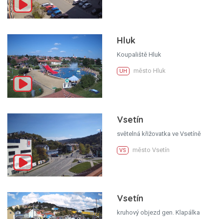
Hluk
Koupaliště Hluk
město Hluk
UH
Vsetín
světelná křižovatka ve Vsetíně
město Vsetín
VS
Vsetín
kruhový objezd gen. Klapálka