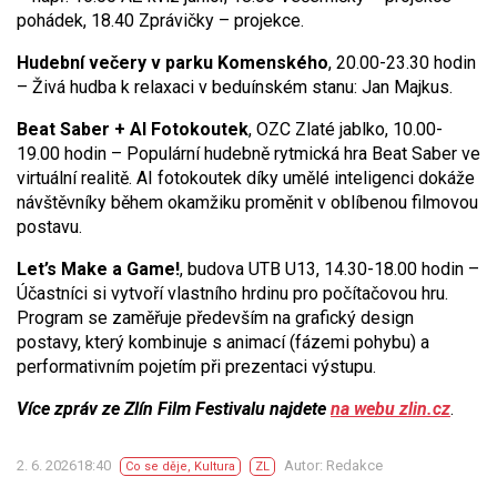
pohádek, 18.40 Zprávičky – projekce.
Hudební večery v parku Komenského
, 20.00-23.30 hodin
– Živá hudba k relaxaci v beduínském stanu: Jan Majkus.
Beat Saber + AI Fotokoutek
, OZC Zlaté jablko, 10.00-
19.00 hodin – Populární hudebně rytmická hra Beat Saber ve
virtuální realitě. AI fotokoutek díky umělé inteligenci dokáže
návštěvníky během okamžiku proměnit v oblíbenou filmovou
postavu.
Let’s Make a Game!
, budova UTB U13, 14.30-18.00 hodin –
Účastníci si vytvoří vlastního hrdinu pro počítačovou hru.
Program se zaměřuje především na grafický design
postavy, který kombinuje s animací (fázemi pohybu) a
performativním pojetím při prezentaci výstupu.
Více zpráv ze Zlín Film Festivalu najdete
na webu zlin.cz
.
2. 6. 202618:40
Autor: Redakce
Co se děje
,
Kultura
ZL