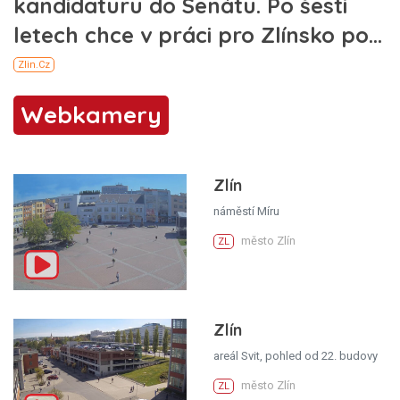
Webkamery
Zlín
náměstí Míru
město Zlín
ZL
Zlín
areál Svit, pohled od 22. budovy
město Zlín
ZL