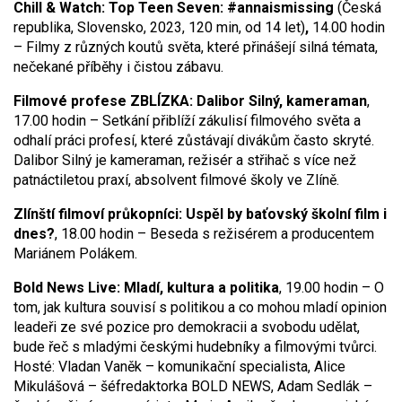
Chill & Watch: Top Teen Seven: #annaismissing
(Česká
republika, Slovensko, 2023, 120 min, od 14 let)
,
14.00 hodin
– Filmy z různých koutů světa, které přinášejí silná témata,
nečekané příběhy i čistou zábavu.
Filmové profese ZBLÍZKA: Dalibor Silný, kameraman
,
17.00 hodin – Setkání přiblíží zákulisí filmového světa a
odhalí práci profesí, které zůstávají divákům často skryté.
Dalibor Silný je kameraman, režisér a střihač s více než
patnáctiletou praxí, absolvent filmové školy ve Zlíně.
Zlínští filmoví průkopníci: Uspěl by baťovský školní film i
dnes?
, 18.00 hodin – Beseda s režisérem a producentem
Mariánem Polákem.
Bold News Live: Mladí, kultura a politika
, 19.00 hodin – O
tom, jak kultura souvisí s politikou a co mohou mladí opinion
leadeři ze své pozice pro demokracii a svobodu udělat,
bude řeč s mladými českými hudebníky a filmovými tvůrci.
Hosté: Vladan Vaněk – komunikační specialista, Alice
Mikulášová – šéfredaktorka BOLD NEWS, Adam Sedlák –