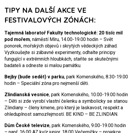
TIPY NA DALŠÍ AKCE VE
FESTIVALOVÝCH ZÓNÁCH:
Tajemná laboratoř Fakulty technologické: 20 tisíc mil
pod mořem
, náměstí Míru, 14.00-19.00 hodin – Svět
ponorek, mořských objevů i skrytých vědeckých záhad.
Vyzkoušejte si zábavné experimenty, odhalte principy
fungující v extrémních hloubkách, staňte se skutečnými
badateli a odneste si malou památku.
Bejby (bude sedět) v parku
, park Komenského, 8.30-19.00
hodin – Speciální zóna pro nejmenší děti.
Zlindianská vesnice
, park Komenského, 10.00-19.00 hodin
– Děti si zde vyrobí vlastní čelenku a symbolicky se stanou
Zlindiany – členy kmene, pro který je laskavost, respekt a
ohleduplnost samozřejmostí. BE KIND – BE ZLINDIAN.
Dům České televize
, park Komenského, 9.00-19.00 hodin
– např. 16.00 AZ kvíz junior, 18.00 Večerníčky – projekce