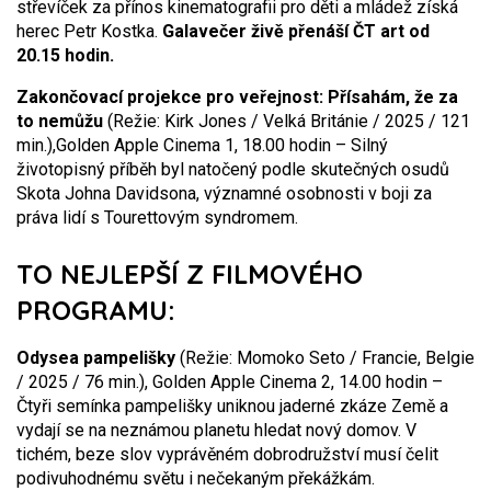
střevíček za přínos kinematografii pro děti a mládež získá
herec Petr Kostka.
Galavečer živě přenáší ČT art od
20.15 hodin.
Zakončovací projekce pro veřejnost: Přísahám, že za
to nemůžu
(Režie: Kirk Jones / Velká Británie / 2025 / 121
min.),Golden Apple Cinema 1, 18.00 hodin – Silný
životopisný příběh byl natočený podle skutečných osudů
Skota Johna Davidsona, významné osobnosti v boji za
práva lidí s Tourettovým syndromem.
TO NEJLEPŠÍ Z FILMOVÉHO
PROGRAMU:
Odysea pampelišky
(Režie: Momoko Seto / Francie, Belgie
/ 2025 / 76 min.), Golden Apple Cinema 2, 14.00 hodin –
Čtyři semínka pampelišky uniknou jaderné zkáze Země a
vydají se na neznámou planetu hledat nový domov. V
tichém, beze slov vyprávěném dobrodružství musí čelit
podivuhodnému světu i nečekaným překážkám.