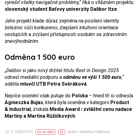
vyriešiť všetky navigačné problémy,“
říká o vítězném projektu
slovenský student Baťovy univerzity Dalibor Itze
.
Jeho projekt klade důraz zejména na posílení identity
železnic vůči konkurenci, zlepšení intuitivní orientace
cestujících a zvýšení přístupnosti osobám se zdravotním
znevýhodněním.
Odměna 1 500 euro
„
Dalibor si jako nový držitel titulu Best in Design 2025
odnesl mediální podporu a
odměnu ve výši 1 500 euro
,“
sdělila
mluvčí UTB Petra Svěráková
.
Nejvíce ocenění však putuje do
Polska
– hned tři si odnesla
Agnieszka Bujas
, která byla oceněna v kategorii
Product
& Industrial
, získala
Media Award
i
zvláštní cenu nadace
Martiny a Martina Růžičkových
.
12. 5. 202515:01
Autor: Kateřina Háblová
Co se děje
ZL