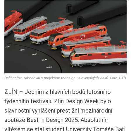
Dalibor Itze zabodoval s projektem redesignu slovenských vlaků. Foto: UTB
ZLÍN – Jedním z hlavních bodů letošního
týdenního festivalu Zlin Design Week bylo
slavnostní vyhlášení prestižní mezinárodní
soutěže Best in Design 2025. Absolutním
vítězem se stal student Univerzity Tomáše Bati