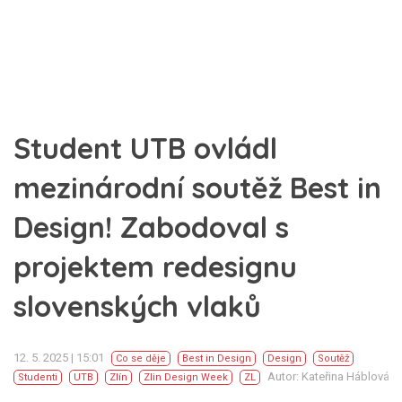
Student UTB ovládl
mezinárodní soutěž Best in
Design! Zabodoval s
projektem redesignu
slovenských vlaků
12. 5. 2025 | 15:01
Co se děje
Best in Design
Design
Soutěž
Autor: Kateřina Háblová
Studenti
UTB
Zlín
Zlin Design Week
ZL