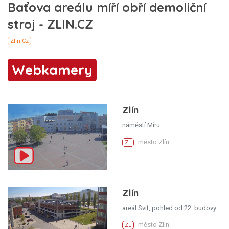
Webkamery
Zlín
náměstí Míru
město Zlín
ZL
Zlín
areál Svit, pohled od 22. budovy
město Zlín
ZL