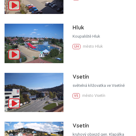
Hluk
Koupaliště Hluk
město Hluk
UH
Vsetín
světelná křižovatka ve Vsetíně
město Vsetín
VS
Vsetín
kruhový objezd gen. Klapálka