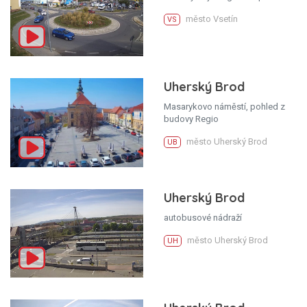
město Vsetín
VS
Uherský Brod
Masarykovo náměstí, pohled z
budovy Regio
město Uherský Brod
UB
Uherský Brod
autobusové nádraží
město Uherský Brod
UH