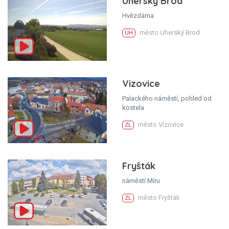
Uherský Brod
Hvězdárna
město Uherský Brod
UH
Vizovice
Palackého náměstí, pohled od
kostela
město Vizovice
ZL
Fryšták
náměstí Míru
město Fryšták
ZL