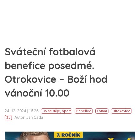
Sváteční fotbalová
benefice posedmé.
Otrokovice – Boží hod
vánoční 10.00
24. 12. 2024 | 15:26
Co se děje
,
Sport
Benefice
Fotbal
Otrokovice
Autor: Jan Čada
ZL