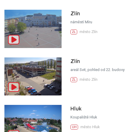
Zlín
náměstí Míru
město Zlín
ZL
Zlín
areál Svit, pohled od 22. budovy
město Zlín
ZL
Hluk
Koupaliště Hluk
město Hluk
UH