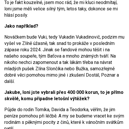
To je fakt kouzelné, jsem moc rád, že mi kluci neodmítají,
loni jsme měli velice silný tým, letos taky, dokonce se mi
hlásí posily.
Jako například?
Nováčkem bude Vuki, tedy Vukadin Vukadinovič, podzim mu
vyšel ve Zlíně úžasně, tak snad to prokáže v posledním
zápase roku 2024. Jinak se fandové mohou těšit i na
našeho soupeře, tým Baťova a mnoho známých tváří. Na
nikoho nechci zapomenout a tak lákám třeba na návrat
mladých pušek Zlína Slončíka nebo Bužka, samozřejmě
dobré věci pomohou mimo jiné i zkušení Dostál, Poznar a
další.
Jakube, loni jste vybrali přes 400 000 korun, to je přímo
skvělé, komu připadne letošní výtěžek?
Půjde do rodin Tomíka, Davida a Teodorka, věřím, že jim
peníze pomohou při léčbě. A my se budeme vracet ke svým
rodinám s pěknými pocity z činů, které k vánočním svátkům
patří.