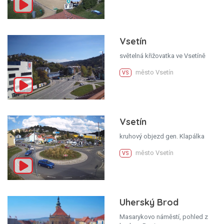
Vsetín
světelná křižovatka ve Vsetíně
město Vsetín
VS
Vsetín
kruhový objezd gen. Klapálka
město Vsetín
VS
Uherský Brod
Masarykovo náměstí, pohled z