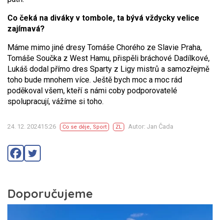
Co čeká na diváky v tombole, ta bývá vždycky velice
zajímavá?
Máme mimo jiné dresy Tomáše Chorého ze Slavie Praha,
Tomáše Součka z West Hamu, přispěli bráchové Dadílkové,
Lukáš dodal přímo dres Sparty z Ligy mistrů a samozřejmě
toho bude mnohem více. Ještě bych moc a moc rád
poděkoval všem, kteří s námi coby podporovatelé
spolupracují, vážíme si toho.
24. 12. 202415:26
Autor: Jan Čada
Co se děje
,
Sport
ZL