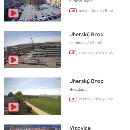
budovy Regio
město Uherský Brod
UB
Uherský Brod
autobusové nádraží
město Uherský Brod
UH
Uherský Brod
Hvězdárna
město Uherský Brod
UH
Vizovice