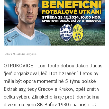
Foto: FB Jakuba Jugase
OTROKOVICE - Loni touto dobou Jakub Jugas
"jen" organizoval, léčil totiž zranění. Letos by
měla být opora momentálně 5. týmu polské
Extraklasy, tedy Cracovie Krakov, opět znát v
celku výběru Zlínského kraje proti domácímu
diviznímu týmu SK Baťov 1930 i na hřišti. Už