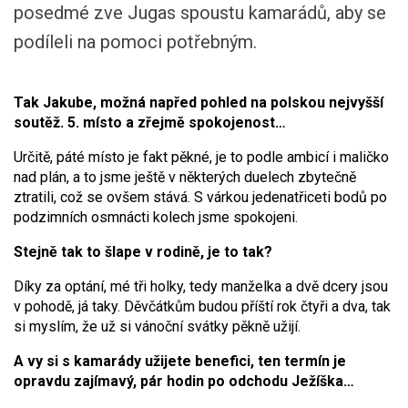
posedmé zve Jugas spoustu kamarádů, aby se
podíleli na pomoci potřebným.
Tak Jakube, možná napřed pohled na polskou nejvyšší
soutěž. 5. místo a zřejmě spokojenost…
Určitě, páté místo je fakt pěkné, je to podle ambicí i maličko
nad plán, a to jsme ještě v některých duelech zbytečně
ztratili, což se ovšem stává. S várkou jedenatřiceti bodů po
podzimních osmnácti kolech jsme spokojeni.
Stejně tak to šlape v rodině, je to tak?
Díky za optání, mé tři holky, tedy manželka a dvě dcery jsou
v pohodě, já taky. Děvčátkům budou příští rok čtyři a dva, tak
si myslím, že už si vánoční svátky pěkně užijí.
A vy si s kamarády užijete benefici, ten termín je
opravdu zajímavý, pár hodin po odchodu Ježíška…