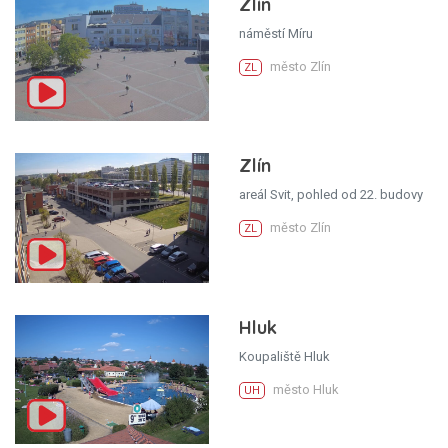
Zlín
náměstí Míru
město Zlín
ZL
Zlín
areál Svit, pohled od 22. budovy
město Zlín
ZL
Hluk
Koupaliště Hluk
město Hluk
UH