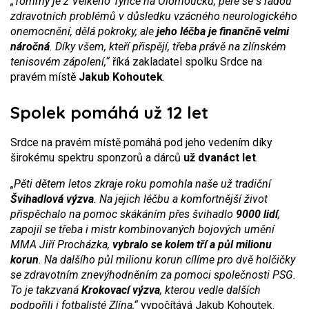
„Tommy je z Velkého Týnce na Olomoucku, pere se s řadou
zdravotních problémů v důsledku vzácného neurologického
onemocnění, dělá pokroky, ale
jeho léčba je finančně velmi
náročná
. Díky všem, kteří přispějí, třeba právě na zlínském
tenisovém zápolení,“
říká zakladatel spolku Srdce na
pravém místě
Jakub Kohoutek
.
Spolek pomáhá už 12 let
Srdce na pravém místě pomáhá pod jeho vedením díky
širokému spektru sponzorů a dárců
už dvanáct let
.
„Pěti dětem letos zkraje roku pomohla naše už tradiční
Švihadlová výzva
. Na jejich léčbu a komfortnější život
přispěchalo na pomoc skákáním přes švihadlo
9000 lidí
,
zapojil se třeba i mistr kombinovaných bojových umění
MMA Jiří Procházka,
vybralo se kolem tří a půl milionu
korun
. Na dalšího půl milionu korun cílíme pro dvě holčičky
se zdravotním znevýhodněním za pomoci společnosti PSG.
To je takzvaná
Krokovací výzva
, kterou vedle dalších
podpořili i fotbalisté Zlína,“
vypočítává Jakub Kohoutek.