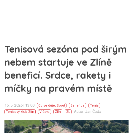
Tenisová sezóna pod širým
nebem startuje ve Zlíně
beneficí. Srdce, rakety i
míčky na pravém místě
15. 5. 2026 | 13:00
Co se děje
,
Sport
Benefice
Tenis
Autor: Jan Čada
Tenisový klub Zlín
Vršava
Zlín
ZL