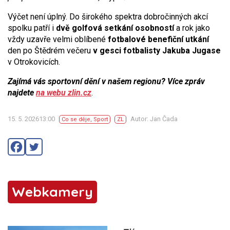
Výčet není úplný. Do širokého spektra dobročinných akcí
spolku patří i
dvě golfová setkání osobností
a rok jako
vždy uzavře velmi oblíbené
fotbalové benefiční utkání
den po Štědrém večeru
v gesci fotbalisty Jakuba Jugase
v Otrokovicích.
Zajímá vás sportovní dění v našem regionu? Více zpráv
najdete
na webu zlin.cz
.
15. 5. 202613:00
Autor: Jan Čada
Co se děje
,
Sport
ZL
Webkamery