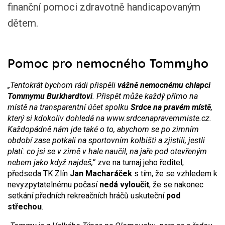
finanční pomoci zdravotně handicapovaným
dětem.
Pomoc pro nemocného Tommyho
„Tentokrát bychom rádi přispěli
vážně nemocnému chlapci
Tommymu Burkhardtovi
. Přispět může každý přímo na
místě na transparentní účet spolku
Srdce na pravém místě
,
který si kdokoliv dohledá na www.srdcenapravemmiste.cz.
Každopádně nám jde také o to, abychom se po zimním
období zase potkali na sportovním kolbišti a zjistili, jestli
platí: co jsi se v zimě v hale naučil, na jaře pod otevřeným
nebem jako když najdeš,“
zve na turnaj jeho ředitel,
předseda TK Zlín
Jan Macharáček
s tím, že se vzhledem k
nevyzpytatelnému počasí
nedá vyloučit
, že se nakonec
setkání předních rekreačních hráčů uskuteční
pod
střechou
.