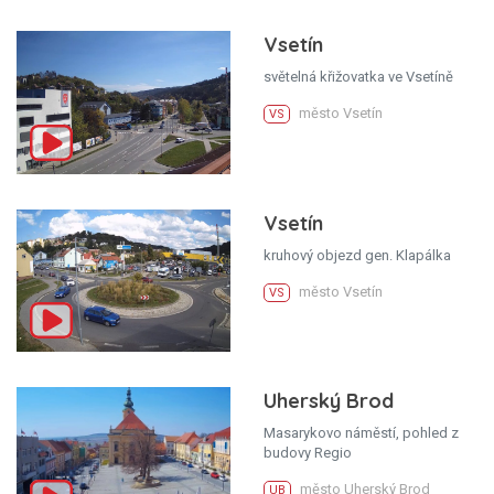
Vsetín
světelná křižovatka ve Vsetíně
město Vsetín
VS
Vsetín
kruhový objezd gen. Klapálka
město Vsetín
VS
Uherský Brod
Masarykovo náměstí, pohled z
budovy Regio
město Uherský Brod
UB