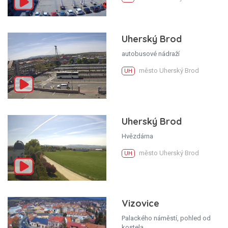
Uherský Brod
autobusové nádraží
město Uherský Brod
UH
Uherský Brod
Hvězdárna
město Uherský Brod
UH
Vizovice
Palackého náměstí, pohled od
kostela