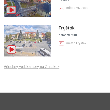
město Vizovice
ZL
Fryšták
náměstí Míru
město Fryšták
ZL
Všechny webkamery na Zlínsku>