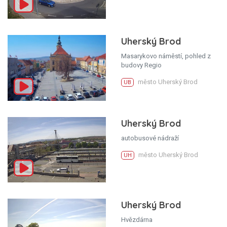
Uherský Brod
Masarykovo náměstí, pohled z
budovy Regio
město Uherský Brod
UB
Uherský Brod
autobusové nádraží
město Uherský Brod
UH
Uherský Brod
Hvězdárna