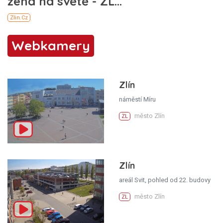
Webkamery
Zlín
náměstí Míru
město Zlín
ZL
Zlín
areál Svit, pohled od 22. budovy
město Zlín
ZL