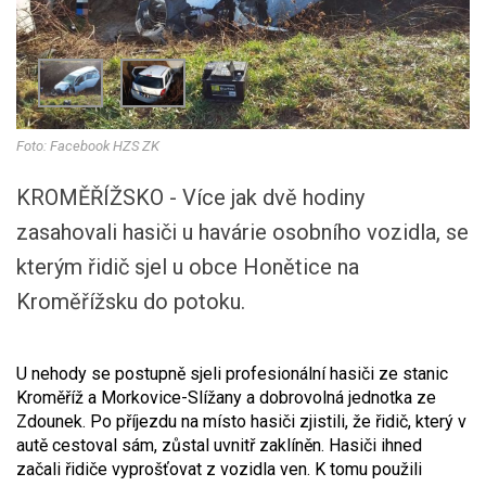
Foto: Facebook HZS ZK
KROMĚŘÍŽSKO - Více jak dvě hodiny
zasahovali hasiči u havárie osobního vozidla, se
kterým řidič sjel u obce Honětice na
Kroměřížsku do potoku.
U nehody se postupně sjeli profesionální hasiči ze stanic
Kroměříž a Morkovice-Slížany a dobrovolná jednotka ze
Zdounek. Po příjezdu na místo hasiči zjistili, že řidič, který v
autě cestoval sám, zůstal uvnitř zaklíněn. Hasiči ihned
začali řidiče vyprošťovat z vozidla ven. K tomu použili