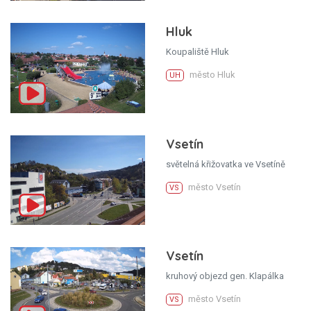
Hluk
Koupaliště Hluk
město Hluk
UH
Vsetín
světelná křižovatka ve Vsetíně
město Vsetín
VS
Vsetín
kruhový objezd gen. Klapálka
město Vsetín
VS