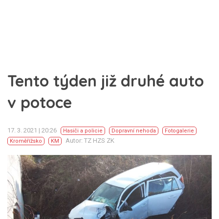
Tento týden již druhé auto
v potoce
17. 3. 2021 | 20:26
Hasiči a policie
Dopravní nehoda
Fotogalerie
Autor: TZ HZS ZK
Kroměřížsko
KM