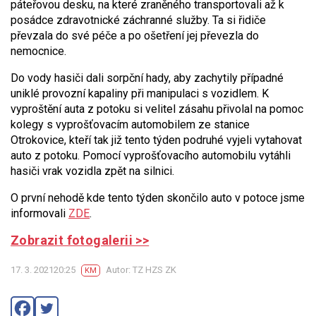
páteřovou desku, na které zraněného transportovali až k
posádce zdravotnické záchranné služby. Ta si řidiče
převzala do své péče a po ošetření jej převezla do
nemocnice.
Do vody hasiči dali sorpční hady, aby zachytily případné
uniklé provozní kapaliny při manipulaci s vozidlem. K
vyproštění auta z potoku si velitel zásahu přivolal na pomoc
kolegy s vyprošťovacím automobilem ze stanice
Otrokovice, kteří tak již tento týden podruhé vyjeli vytahovat
auto z potoku. Pomocí vyprošťovacího automobilu vytáhli
hasiči vrak vozidla zpět na silnici.
O první nehodě kde tento týden skončilo auto v potoce jsme
informovali
ZDE
.
Zobrazit fotogalerii >>
17. 3. 202120:25
Autor: TZ HZS ZK
KM