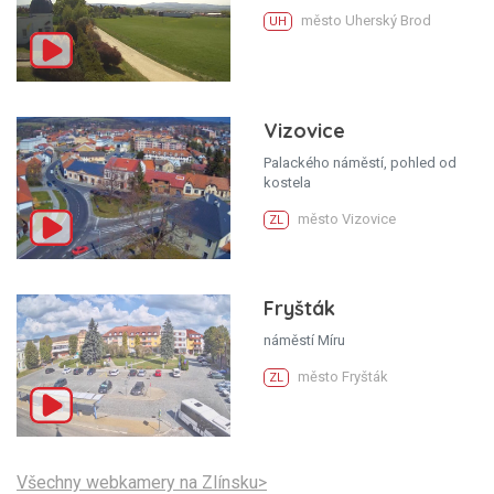
město Uherský Brod
UH
Vizovice
Palackého náměstí, pohled od
kostela
město Vizovice
ZL
Fryšták
náměstí Míru
město Fryšták
ZL
Všechny webkamery na Zlínsku>