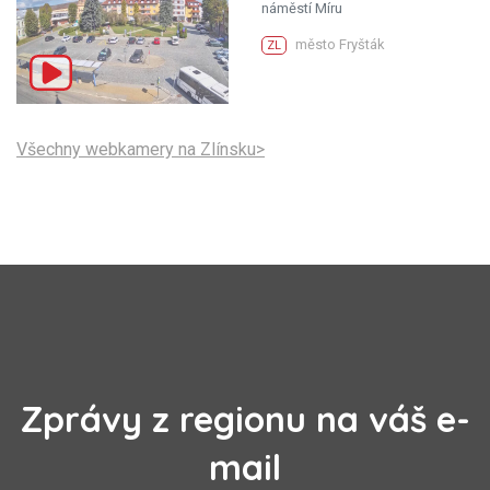
náměstí Míru
město Fryšták
ZL
Všechny webkamery na Zlínsku>
Zprávy z regionu na váš e-
mail