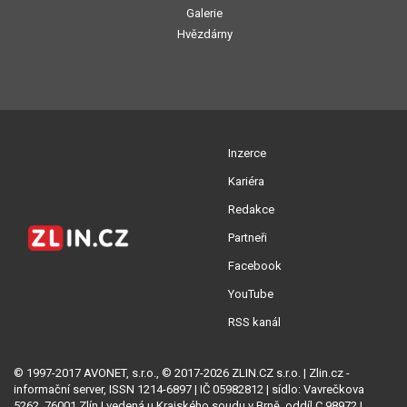
Galerie
Hvězdárny
Inzerce
Kariéra
Redakce
Partneři
Facebook
YouTube
RSS kanál
© 1997-2017 AVONET, s.r.o., © 2017-2026 ZLIN.CZ s.r.o. | Zlin.cz -
informační server, ISSN 1214-6897 | IČ 05982812 | sídlo: Vavrečkova
5262, 76001 Zlín | vedená u Krajského soudu v Brně, oddíl C 98972 |