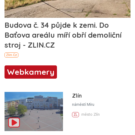
Webkamery
Zlín
náměstí Míru
město Zlín
ZL