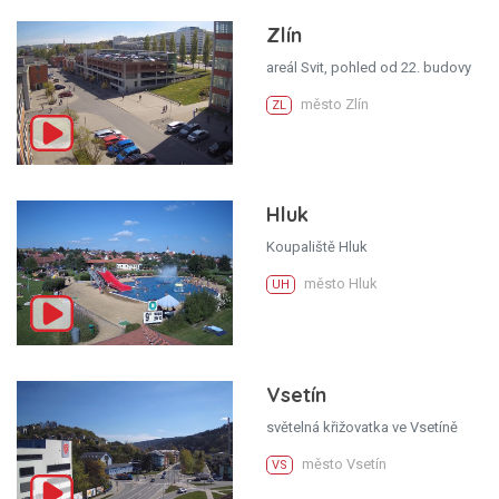
Zlín
areál Svit, pohled od 22. budovy
město Zlín
ZL
Hluk
Koupaliště Hluk
město Hluk
UH
Vsetín
světelná křižovatka ve Vsetíně
město Vsetín
VS