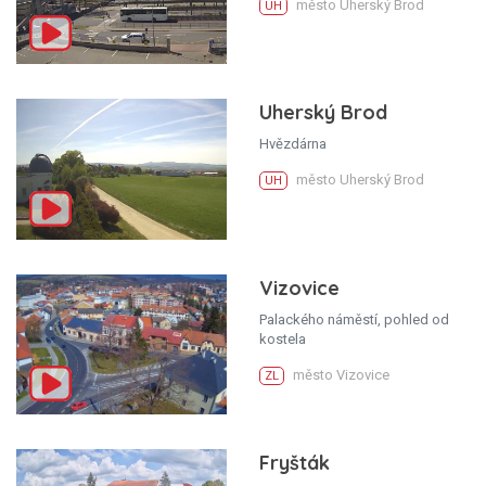
město Uherský Brod
UH
Uherský Brod
Hvězdárna
město Uherský Brod
UH
Vizovice
Palackého náměstí, pohled od
kostela
město Vizovice
ZL
Fryšták