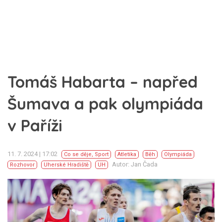
Tomáš Habarta – napřed
Šumava a pak olympiáda
v Paříži
11. 7. 2024 | 17:02
Co se děje
,
Sport
Atletika
Běh
Olympiáda
Autor: Jan Čada
Rozhovor
Uherské Hradiště
UH