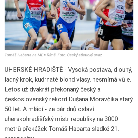
Tomáš Habarta na ME v Římě. Foto: Český atletický svaz
UHERSKÉ HRADIŠTĚ - Vysoká postava, dlouhý,
ladný krok, kudrnaté blond vlasy, nesmírná vůle.
Letos už dvakrát překonaný český a
československý rekord Dušana Moravčíka starý
50 let. A mládí - za pár dnů oslaví
uherskohradišťský mistr republiky na 3000
metrů překážek Tomáš Habarta sladké 21.