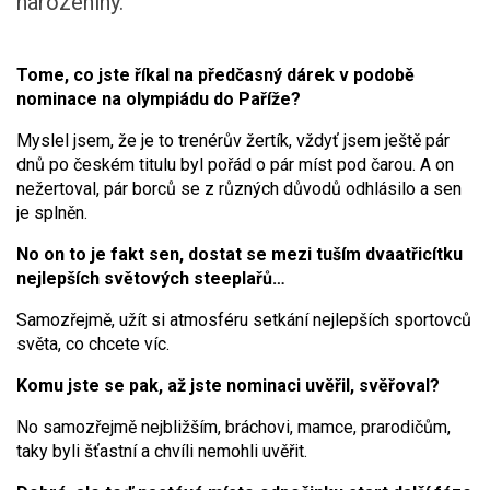
narozeniny.
Tome, co jste říkal na předčasný dárek v podobě
nominace na olympiádu do Paříže?
Myslel jsem, že je to trenérův žertík, vždyť jsem ještě pár
dnů po českém titulu byl pořád o pár míst pod čarou. A on
nežertoval, pár borců se z různých důvodů odhlásilo a sen
je splněn.
No on to je fakt sen, dostat se mezi tuším dvaatřicítku
nejlepších světových steeplařů…
Samozřejmě, užít si atmosféru setkání nejlepších sportovců
světa, co chcete víc.
Komu jste se pak, až jste nominaci uvěřil, svěřoval?
No samozřejmě nejbližším, bráchovi, mamce, prarodičům,
taky byli šťastní a chvíli nemohli uvěřit.