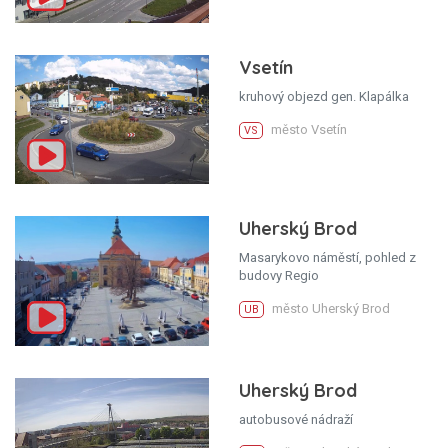
Vsetín
kruhový objezd gen. Klapálka
město Vsetín
VS
Uherský Brod
Masarykovo náměstí, pohled z
budovy Regio
město Uherský Brod
UB
Uherský Brod
autobusové nádraží