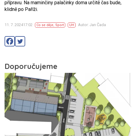
přípravu. Na maminčiny palačinky doma určitě čas bude,
klidně po Paříži.
11. 7. 202417:02
Autor: Jan Čada
Co se děje
,
Sport
UH