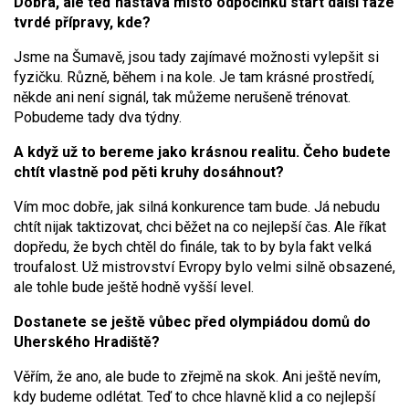
Dobrá, ale teď nastává místo odpočinku start další fáze
tvrdé přípravy, kde?
Jsme na Šumavě, jsou tady zajímavé možnosti vylepšit si
fyzičku. Různě, během i na kole. Je tam krásné prostředí,
někde ani není signál, tak můžeme nerušeně trénovat.
Pobudeme tady dva týdny.
A když už to bereme jako krásnou realitu. Čeho budete
chtít vlastně pod pěti kruhy dosáhnout?
Vím moc dobře, jak silná konkurence tam bude. Já nebudu
chtít nijak taktizovat, chci běžet na co nejlepší čas. Ale říkat
dopředu, že bych chtěl do finále, tak to by byla fakt velká
troufalost. Už mistrovství Evropy bylo velmi silně obsazené,
ale tohle bude ještě hodně vyšší level.
Dostanete se ještě vůbec před olympiádou domů do
Uherského Hradiště?
Věřím, že ano, ale bude to zřejmě na skok. Ani ještě nevím,
kdy budeme odlétat. Teď to chce hlavně klid a co nejlepší