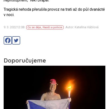
nepřístupném,“
řekl Drápal.
Tragická nehoda přerušila provoz na trati až do půl dvanácté
v noci.
9. 3. 202212:08
Autor: Kateřina Háblová
Co se děje
,
Hasiči a policie