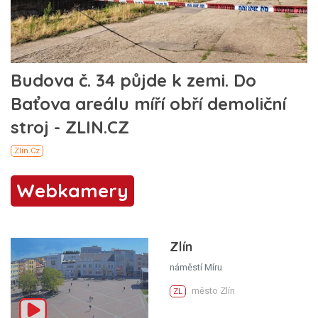
Webkamery
Zlín
náměstí Míru
město Zlín
ZL