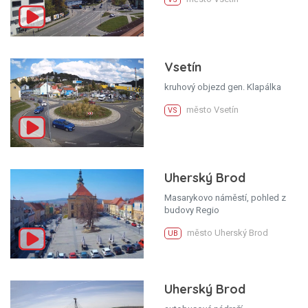
Vsetín
kruhový objezd gen. Klapálka
město Vsetín
VS
Uherský Brod
Masarykovo náměstí, pohled z
budovy Regio
město Uherský Brod
UB
Uherský Brod