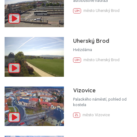
autobusové nádraží
město Uherský Brod
UH
Uherský Brod
Hvězdárna
město Uherský Brod
UH
Vizovice
Palackého náměstí, pohled od
kostela
město Vizovice
ZL