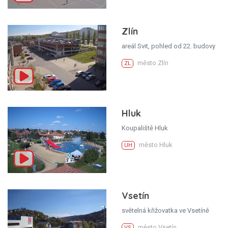
Zlín
areál Svit, pohled od 22. budovy
město Zlín
ZL
Hluk
Koupaliště Hluk
město Hluk
UH
Vsetín
světelná křižovatka ve Vsetíně
město Vsetín
VS