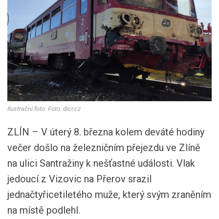
Ilustrační foto. Foto: dicr.cz
ZLÍN – V úterý 8. března kolem deváté hodiny
večer došlo na železničním přejezdu ve Zlíně
na ulici Santražiny k nešťastné události. Vlak
jedoucí z Vizovic na Přerov srazil
jednačtyřicetiletého muže, který svým zraněním
na místě podlehl.