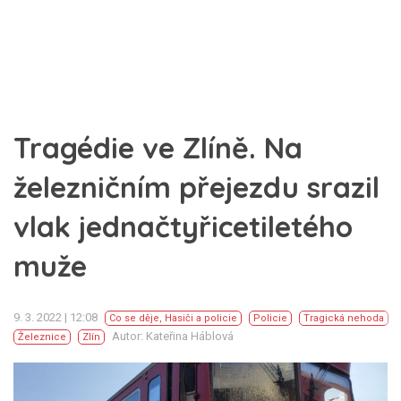
Tragédie ve Zlíně. Na
železničním přejezdu srazil
vlak jednačtyřicetiletého
muže
9. 3. 2022 | 12:08
Co se děje
,
Hasiči a policie
Policie
Tragická nehoda
Autor: Kateřina Háblová
Železnice
Zlín