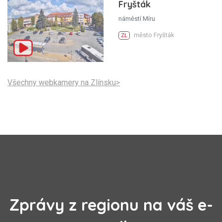
Fryšták
náměstí Míru
město Fryšták
ZL
Všechny webkamery na Zlínsku>
Zprávy z regionu na váš e-