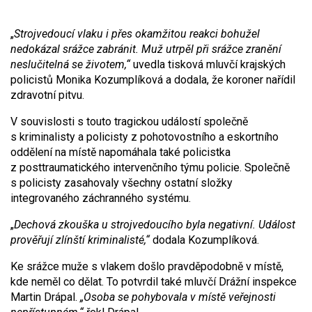
„
Strojvedoucí vlaku i přes okamžitou reakci bohužel
nedokázal srážce zabránit. Muž utrpěl při srážce zranění
neslučitelná se životem,“
uvedla tisková mluvčí krajských
policistů Monika Kozumplíková a dodala, že koroner nařídil
zdravotní pitvu.
V souvislosti s touto tragickou událostí společně
s kriminalisty a policisty z pohotovostního a eskortního
oddělení na místě napomáhala také policistka
z posttraumatického intervenčního týmu policie. Společně
s policisty zasahovaly všechny ostatní složky
integrovaného záchranného systému.
„
Dechová zkouška u strojvedoucího byla negativní. Událost
prověřují zlínští kriminalisté,“
dodala Kozumplíková.
Ke srážce muže s vlakem došlo pravděpodobně v místě,
kde neměl co dělat. To potvrdil také mluvčí Drážní inspekce
Martin Drápal.
„Osoba se pohybovala v místě veřejnosti