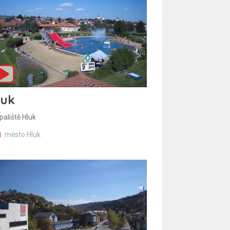
luk
paliště Hluk
město Hluk