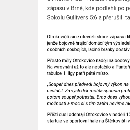
zápasu v Brně, kde podlehli p
Sokolu Gullivers 5:6 a přerušili 
Otrokovičtí sice otevřeli skóre zápasu dík
jenže bojovně hrající domácí tým výsledek
osobních soubojích, laciné branky dostáv
Přesto měly Otrokovice naději na bodový 
Na vyrovnání už to ale nestačilo a Panteř
tabulce 1. ligy patří páté místo.
„
Soupeř dnes předvedl bojovný výkon na 
nestačil. Za výsledek mohla spousta pr
potom soupeř potrestal. Brno dnes výbo
možnosti a moc si s tím zatím nevíme rad
Příští duel odehrají Otrokovice v neděli
startuje ve sportovní hale na Štěrkovišti 