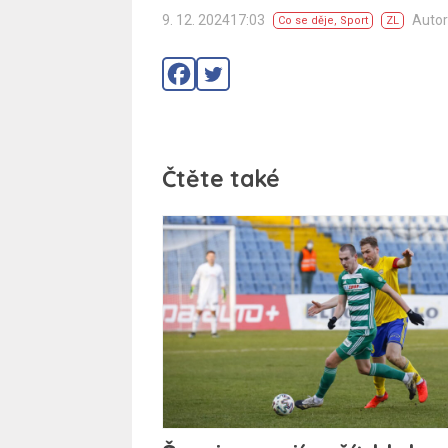
9. 12. 202417:03
Autor
Co se děje
,
Sport
ZL
Čtěte také