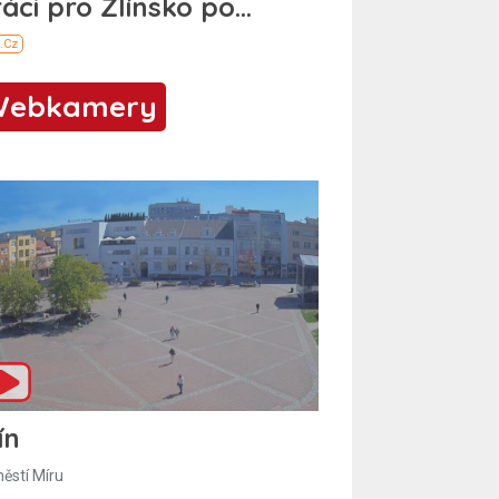
Webkamery
ín
ěstí Míru