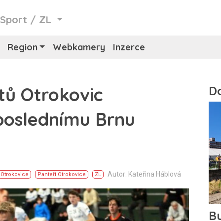
/
Sport
/
ZL
Region
Webkamery
Inzerce
stů Otrokovic
poslednímu Brnu
Autor: Kateřina Háblová
Otrokovice
Panteři Otrokovice
ZL