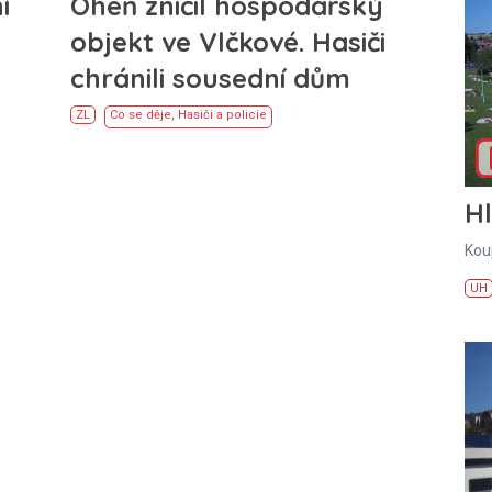
í
Oheň zničil hospodářský
objekt ve Vlčkové. Hasiči
chránili sousední dům
ZL
Co se děje
,
Hasiči a policie
H
Kou
UH