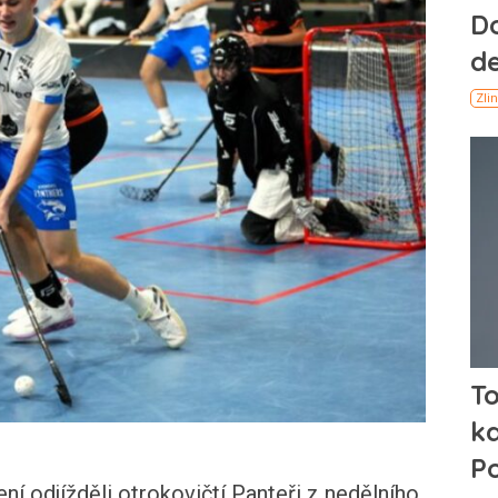
odjížděli otrokovičtí Panteři z nedělního