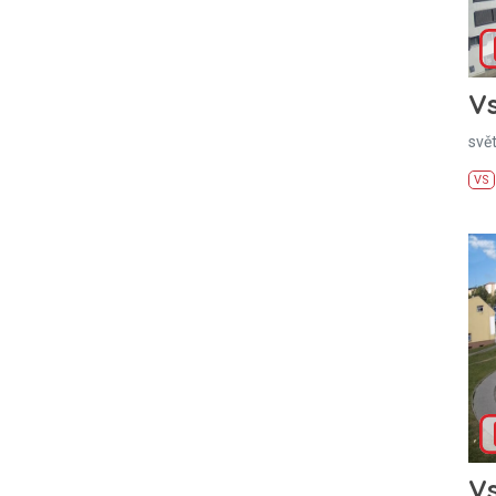
Vs
svě
VS
Vs