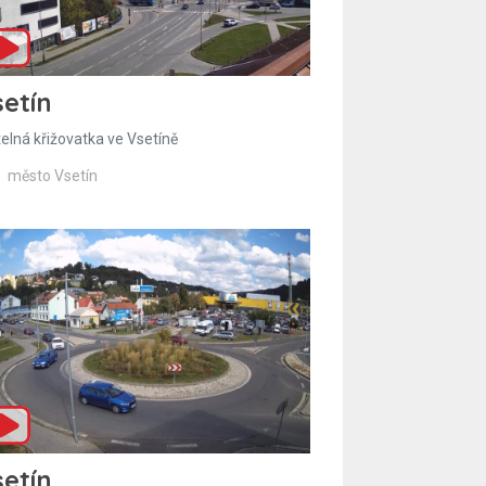
etín
telná křižovatka ve Vsetíně
město Vsetín
etín