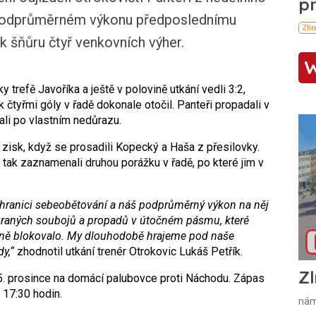
o podprůměrném výkonu předposlednímu
tak šňůru čtyř venkovních výher.
y trefě Javoříka a ještě v polovině utkání vedli 3:2,
 čtyřmi góly v řadě dokonale otočil. Panteři propadali v
ali po vlastním nedůrazu.
zisk, když se prosadili Kopecký a Haša z přesilovky.
i tak zaznamenali druhou porážku v řadě, po které jim v
hranici sebeobětování a náš podprůměrný výkon na něj
ohraných soubojů a propadů v útočném pásmu, které
rně blokovalo. My dlouhodobě hrajeme pod naše
y,“
zhodnotil utkání trenér Otrokovic Lukáš Petřík.
Zl
 15. prosince na domácí palubovce proti Náchodu. Zápas
v 17:30 hodin.
nám