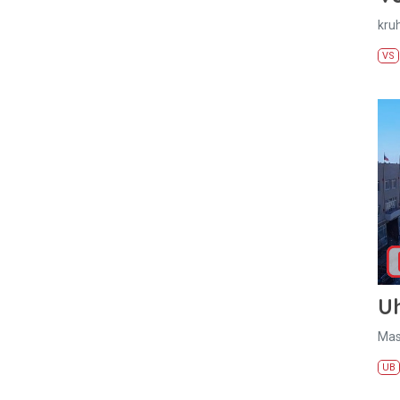
kru
VS
U
Mas
UB