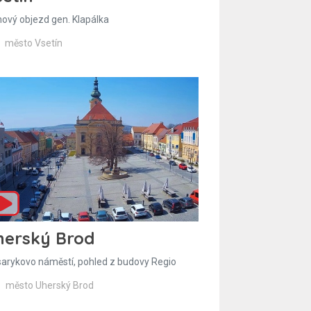
hový objezd gen. Klapálka
město Vsetín
herský Brod
arykovo náměstí, pohled z budovy Regio
město Uherský Brod