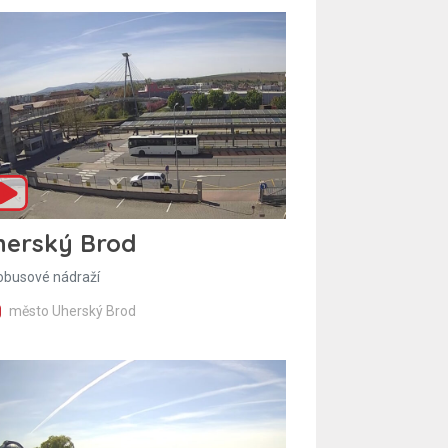
herský Brod
obusové nádraží
město Uherský Brod