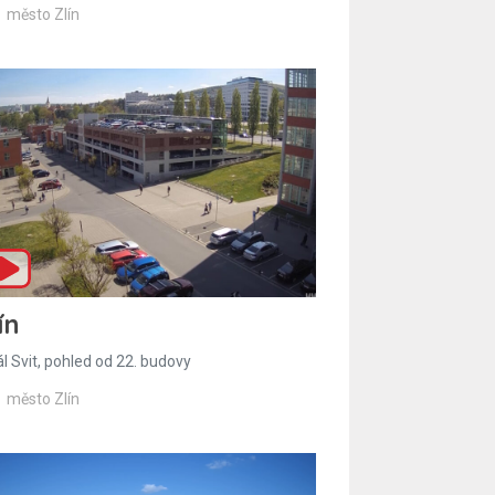
město Zlín
ín
l Svit, pohled od 22. budovy
město Zlín