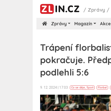
/
Zprávy
Zprávy
Magazín
Akce
Trápení florbali
pokračuje. Před
podlehli 5:6
9. 12. 2024 | 17:03
Co se děje
,
Sport
Florbal