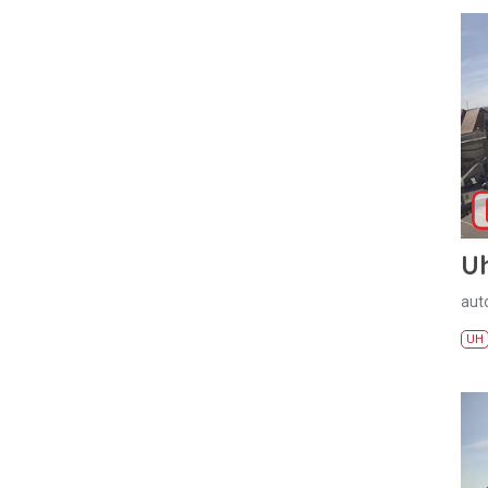
U
aut
UH