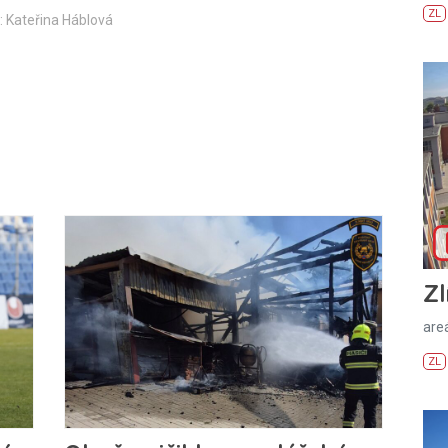
ZL
: Kateřina Háblová
Zl
areá
ZL