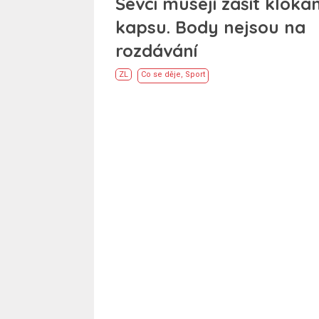
Ševci musejí zašít klokan
kapsu. Body nejsou na
rozdávání
ZL
Co se děje
,
Sport