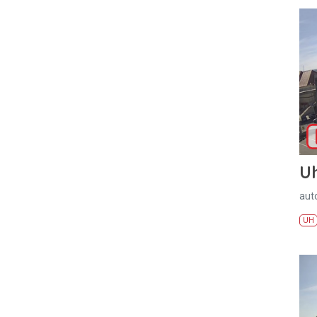
U
aut
UH