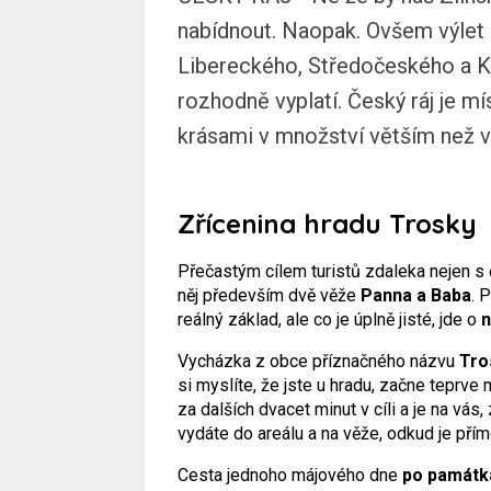
nabídnout. Naopak. Ovšem výlet n
Libereckého, Středočeského a K
rozhodně vyplatí. Český ráj je mí
krásami v množství větším než 
Zřícenina hradu Trosky
Přečastým cílem turistů zdaleka nejen 
něj především dvě věže
Panna a Baba
. 
reálný základ, ale co je úplně jisté, jde o
n
Vycházka z obce příznačného názvu
Tro
si myslíte, že jste u hradu, začne teprv
za dalších dvacet minut v cíli a je na vás
vydáte do areálu a na věže, odkud je pří
Cesta jednoho májového dne
po památk