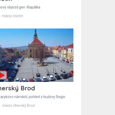
hový objezd gen. Klapálka
město Vsetín
herský Brod
arykovo náměstí, pohled z budovy Regio
město Uherský Brod