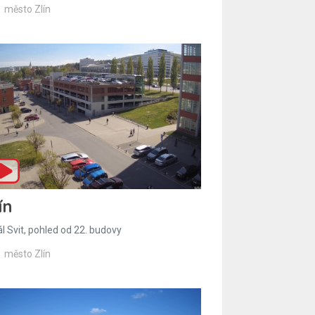
město Zlín
ín
l Svit, pohled od 22. budovy
město Zlín