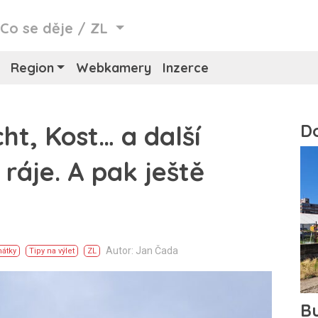
/
Co se děje
/
ZL
Region
Webkamery
Inzerce
t, Kost… a další
ráje. A pak ještě
Autor: Jan Čada
átky
Tipy na výlet
ZL