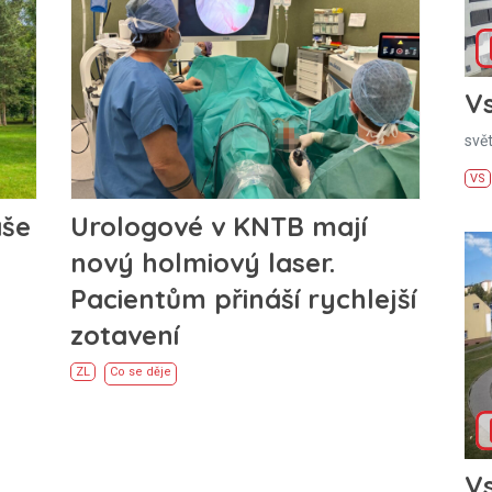
Vs
svě
VS
áše
Urologové v KNTB mají
nový holmiový laser.
Pacientům přináší rychlejší
zotavení
ZL
Co se děje
Vs