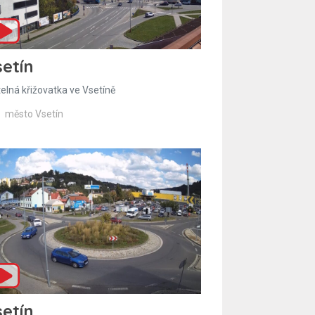
etín
telná křižovatka ve Vsetíně
město Vsetín
etín