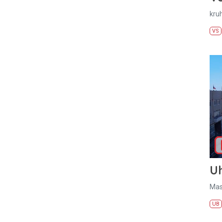
kru
VS
U
Mas
UB