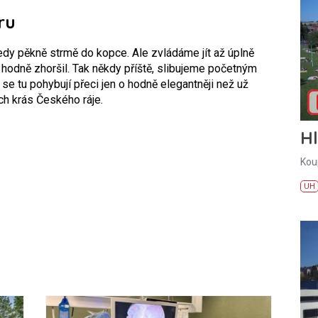
ru
edy pěkně strmě do kopce. Ale zvládáme jít až úplně
hodně zhoršil. Tak někdy příště, slibujeme početným
 se tu pohybují přeci jen o hodně elegantněji než už
ch krás Českého ráje.
H
Kou
UH