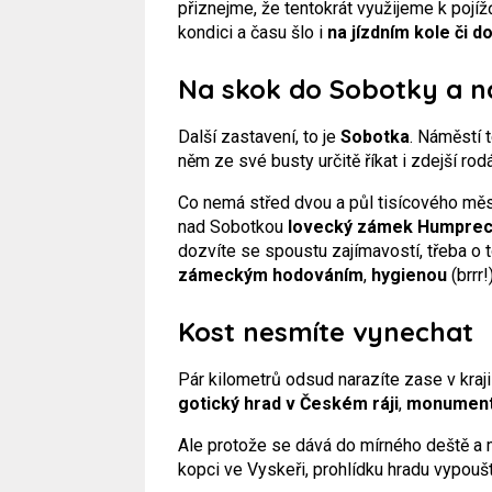
přiznejme, že tentokrát využijeme k pojí
kondici a času šlo i
na jízdním kole či 
Na skok do Sobotky a 
Další zastavení, to je
Sobotka
. Náměstí 
něm ze své busty určitě říkat i zdejší rod
Co nemá střed dvou a půl tisícového měst
nad Sobotkou
lovecký zámek Humprec
dozvíte se spoustu zajímavostí, třeba o 
zámeckým hodováním
,
hygienou
(brrr!
Kost nesmíte vynechat
Pár kilometrů odsud narazíte zase v kraj
gotický hrad v Českém ráji
,
monumentá
Ale protože se dává do mírného deště a 
kopci ve Vyskeři, prohlídku hradu vypouš