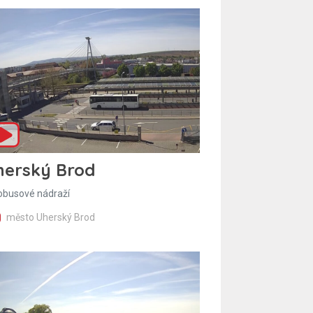
herský Brod
obusové nádraží
město Uherský Brod