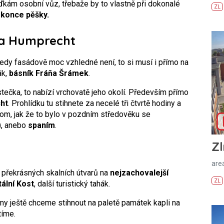
žďkám osobní vůz, třebaže by to vlastně při dokonalé
ZL
dokonce pěšky.
na Humprecht
tedy fasádově moc vzhledné není, to si musí i přímo na
ák,
básník Fráňa Šrámek
.
ečka, to nabízí vrchovatě jeho okolí. Především přímo
ht
. Prohlídku tu stihnete za necelé tři čtvrtě hodiny a
tom, jak že to bylo v pozdním středověku se
), anebo
spaním
.
Zl
areá
i překrásných skalních útvarů na
nejzachovalejší
ZL
lní Kost
, další turistický tahák.
my ještě chceme stihnout na paletě památek kapli na
tíme.