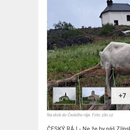
+7
Na skok do Českého ráje. Foto: zlin.cz
ČESKÝ RÁJ - Ne že by náš Zlínsk