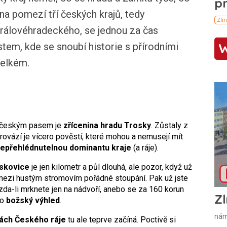
a pomezí tří českých krajů, tedy
rálovéhradeckého, se jednou za čas
stem, kde se snoubí historie s přírodními
velkém.
s českým pasem je
zřícenina hradu Trosky
. Zůstaly z
Provází je vícero pověstí, které mohou a nemusejí mít
epřehlédnutelnou dominantu kraje
(a ráje).
skovice
je jen kilometr a půl dlouhá, ale pozor, když už
e mezi hustým stromovím pořádné stoupání. Pak už jste
, zda-li mrknete jen na nádvoří, anebo se za 160 korun
Zl
mo
božský výhled
.
nám
ách Českého ráje
tu ale teprve začíná. Poctivě si