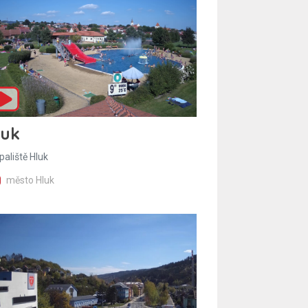
luk
paliště Hluk
město Hluk