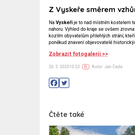
Z Vyskeře směrem vzhů
Na
Vyskeři
je to nad místním kostelem t
nahoru. Výhled do kraje se ovšem zrovna 
kozlím obyvatelům přilehlých strání, kteří
poněkud znavení objevovatelé historický
Zobrazit fotogalerii >>
26. 5. 202510:22
Autor: Jan Čada
ZL
Čtěte také