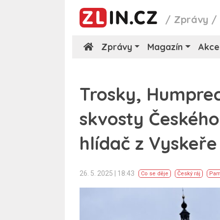
/
Zprávy
Zprávy
Magazín
Akce
Trosky, Humprech
skvosty Českého 
hlídač z Vyskeře
26. 5. 2025 | 18:43
Co se děje
Český ráj
Pam