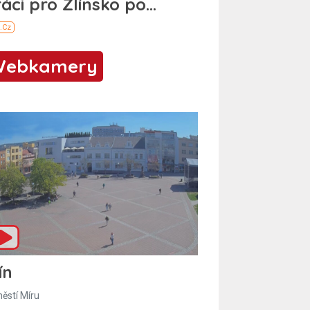
Webkamery
ín
ěstí Míru