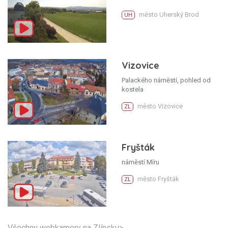
město Uherský Brod
UH
Vizovice
Palackého náměstí, pohled od
kostela
město Vizovice
ZL
Fryšták
náměstí Míru
město Fryšták
ZL
Všechny webkamery na Zlínsku>