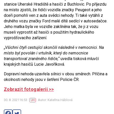
stanice Uherské Hradiště a hasiči z Buchlovic. Po příjezdu
na místo zjistili, že řidiči vozidla značky Peugeot a jeho
dceři pomohli ven z auta svědci nehody. Ti také vytáhli z
druhého vozu značky Ford malé dítě sedící v autosedačce.
Jeho matka byla ve vozidle zaklíněna tak, že ji z vozu
museli vyprostit až hasiči s použitím hydraulického
vyprošťovacího zařízení.
„
Všichni čtyři
cestující
skončili následně v nemocnici. Na
místo byl povolán i vrtulník, který do nemocnice
transportoval zraněného řidiče,“
uvedla tisková mluvčí
krajských hasičů Lucie Javoříková.
Dopravní nehoda uzavřela silnici v obou směrech. Příčina a
okolnosti nehody jsou v šetření Policie ČR.
Zobrazit fotogalerii >>
30. 8. 202116:53
Autor: Kateřina Háblová
UH