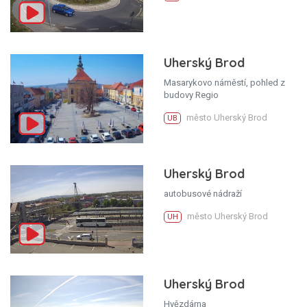
Uherský Brod
Masarykovo náměstí, pohled z
budovy Regio
město Uherský Brod
UB
Uherský Brod
autobusové nádraží
město Uherský Brod
UH
Uherský Brod
Hvězdárna