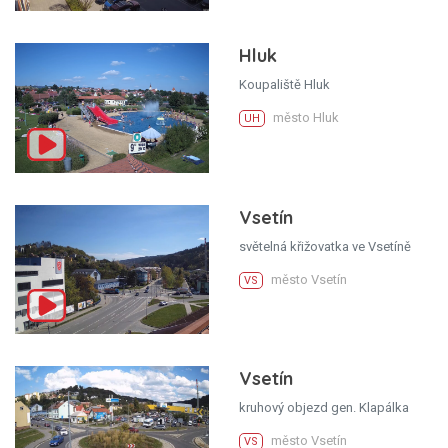
Hluk
Koupaliště Hluk
město Hluk
UH
Vsetín
světelná křižovatka ve Vsetíně
město Vsetín
VS
Vsetín
kruhový objezd gen. Klapálka
město Vsetín
VS