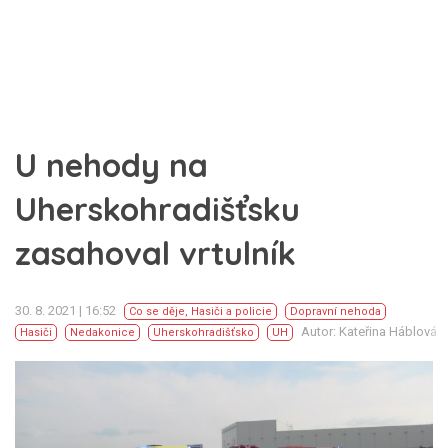
U nehody na
Uherskohradišťsku
zasahoval vrtulník
30. 8. 2021 | 16:52
Co se děje
,
Hasiči a policie
Dopravní nehoda
Autor: Kateřina Háblová
Hasiči
Nedakonice
Uherskohradišťsko
UH