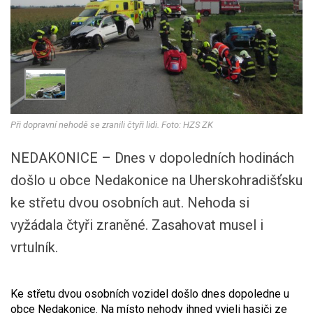
Při dopravní nehodě se zranili čtyři lidi. Foto: HZS ZK
NEDAKONICE – Dnes v dopoledních hodinách
došlo u obce Nedakonice na Uherskohradišťsku
ke střetu dvou osobních aut. Nehoda si
vyžádala čtyři zraněné. Zasahovat musel i
vrtulník.
Ke střetu dvou osobních vozidel došlo dnes dopoledne u
obce Nedakonice. Na místo nehody ihned vyjeli hasiči ze