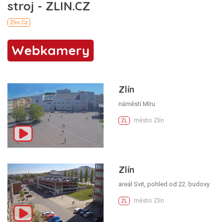
Webkamery
Zlín
náměstí Míru
město Zlín
ZL
Zlín
areál Svit, pohled od 22. budovy
město Zlín
ZL