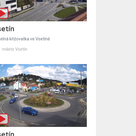
etín
telná křižovatka ve Vsetíně
město Vsetín
etín