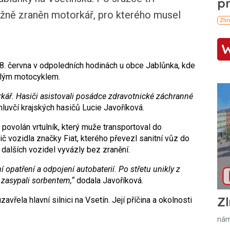
žně zraněn motorkář, pro kterého musel
28. června v odpoledních hodinách u obce Jablůnka, kde
malým motocyklem.
kář. Hasiči asistovali posádce zdravotnické záchranné
luvčí krajských hasičů Lucie Javoříková.
povolán vrtulník, který muže transportoval do
č vozidla značky Fiat, kterého převezl sanitní vůz do
 dalších vozidel vyvázly bez zranění.
 opatření a odpojení autobaterií. Po střetu unikly z
 zasypali sorbentem,“
dodala Javoříková.
Zl
vřela hlavní silnici na Vsetín. Její příčina a okolnosti
nám