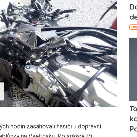
h hodin zasahovali hasiči u dopravní
ablůnky na Vsetínsku. Po srážce tří