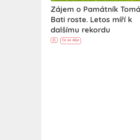
Zájem o Památník Tom
Bati roste. Letos míří k
dalšímu rekordu
ZL
Co se děje