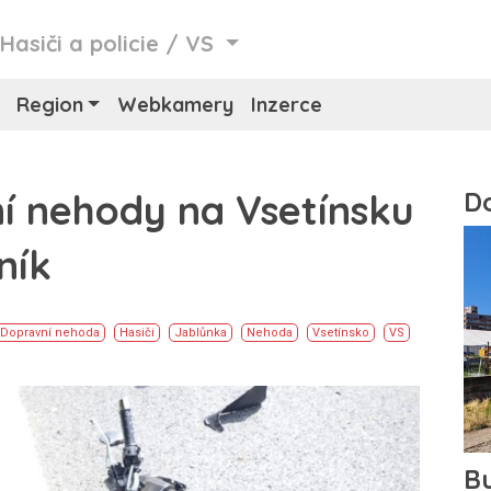
/
Hasiči a policie
/
VS
Region
Webkamery
Inzerce
í nehody na Vsetínsku
ník
Dopravní nehoda
Hasiči
Jablůnka
Nehoda
Vsetínsko
VS