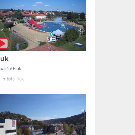
luk
paliště Hluk
město Hluk