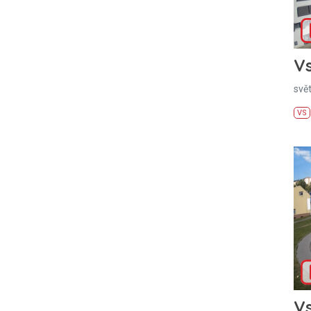
Vs
svě
VS
Vs