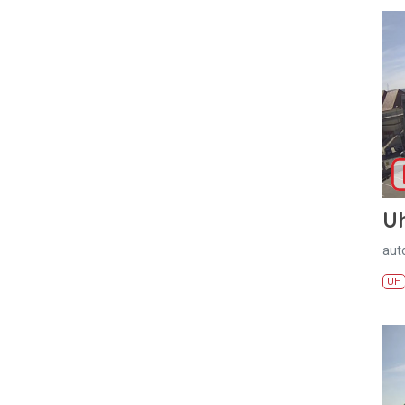
U
aut
UH