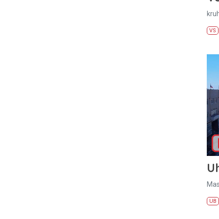
kru
VS
U
Mas
UB