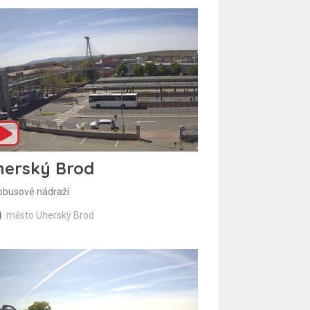
herský Brod
obusové nádraží
město Uherský Brod