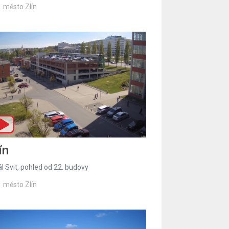
město Zlín
ín
l Svit, pohled od 22. budovy
město Zlín