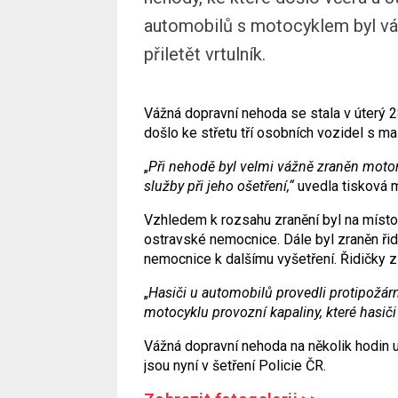
automobilů s motocyklem byl vá
přiletět vrtulník.
Vážná dopravní nehoda se stala v úterý 
došlo ke střetu tří osobních vozidel s 
„
Při nehodě byl velmi vážně zraněn motor
služby při jeho ošetření,“
uvedla tisková m
Vzhledem k rozsahu zranění byl na místo 
ostravské nemocnice. Dále byl zraněn řidi
nemocnice k dalšímu vyšetření. Řidičky z
„
Hasiči u automobilů provedli protipožární
motocyklu provozní kapaliny, které hasiči
Vážná dopravní nehoda na několik hodin uza
jsou nyní v šetření Policie ČR.