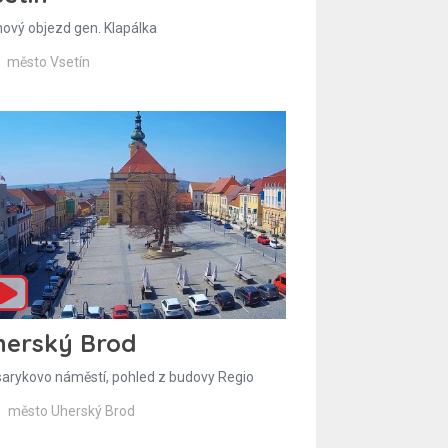
hový objezd gen. Klapálka
město Vsetín
herský Brod
arykovo náměstí, pohled z budovy Regio
město Uherský Brod