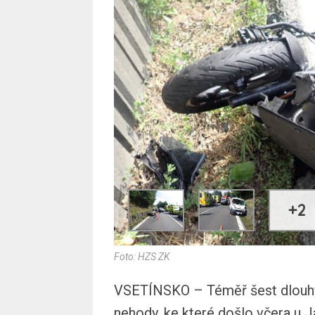
+2
Foto: HZS ZK
VSETÍNSKO – Téměř šest dlouhýc
nehody, ke které došlo včera u J