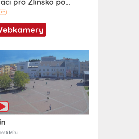
Webkamery
ín
ěstí Míru