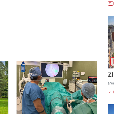
ZL
Zl
areá
ZL