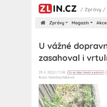
/
Zprávy
Zprávy
Magazín
Akce
U vážné dopravn
zasahoval i vrtul
29. 6. 2022 | 11:06
Co se děje
,
Hasiči a policie
Autor: Kateřina Háblová