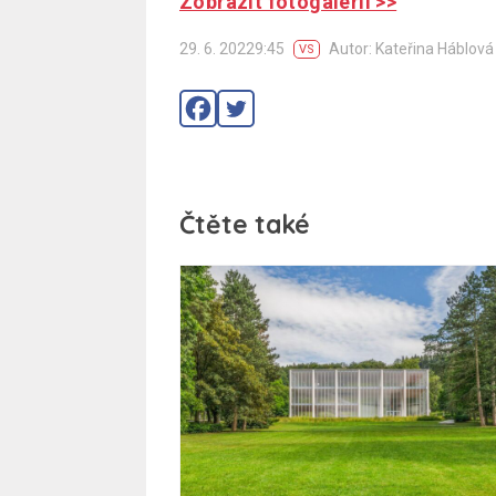
Zobrazit fotogalerii >>
29. 6. 20229:45
Autor: Kateřina Háblová
VS
Čtěte také