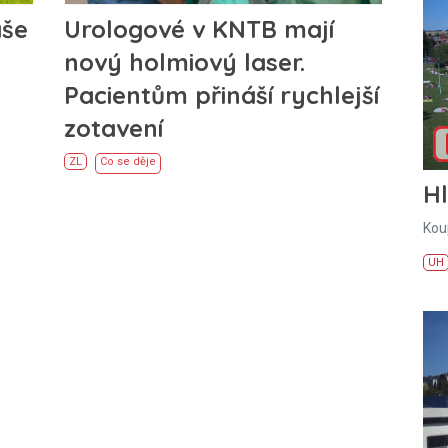
áše
Urologové v KNTB mají
nový holmiový laser.
Pacientům přináší rychlejší
zotavení
ZL
Co se děje
H
Kou
UH