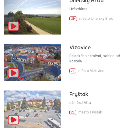
Uherský Brod
Hvězdárna
město Uherský Brod
UH
Vizovice
Palackého náměstí, pohled od
kostela
město Vizovice
ZL
Fryšták
náměstí Míru
město Fryšták
ZL