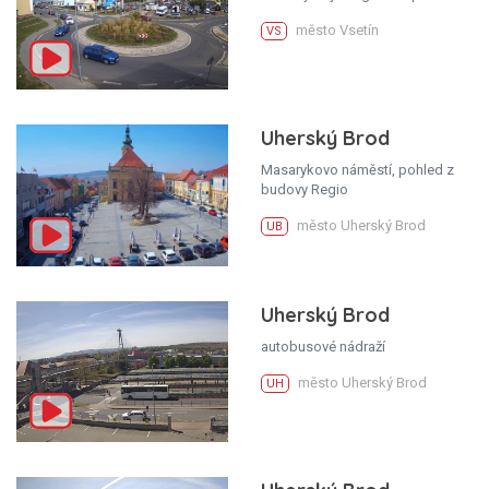
město Vsetín
VS
Uherský Brod
Masarykovo náměstí, pohled z
budovy Regio
město Uherský Brod
UB
Uherský Brod
autobusové nádraží
město Uherský Brod
UH