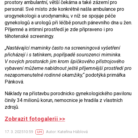
prostory ambulantní, větší čekárna a také zázemí pro
personál. Své místo zde konkrétně našla ambulance pro
urogynekologii a urodynamiku, v níž se spojuje péče
gynekologů a urologů při léčbě poruch pánevního dna u žen.
Příjemné a intimní prostředí je zde připraveno i pro
těhotenské screeningy.
„
Nastávající maminky často na screeningová vyšetření
přicházejí i s tatínkem, popřípadě sourozenci miminka.
V nových prostorách jim krom špičkového přístrojového
vybavení můžeme nabídnout ještě příjemnější prostředí pro
nezapomenutelné rodinné okamžiky,“
podotýká primářka
Pánková.
Náklady na přístavbu porodnicko gynekologického pavilonu
činily 34 milionů korun, nemocnice je hradila z vlastních
zdrojů.
Zobrazit fotogalerii >>
17. 3. 202510:59
Autor: Kateřina Háblová
UH