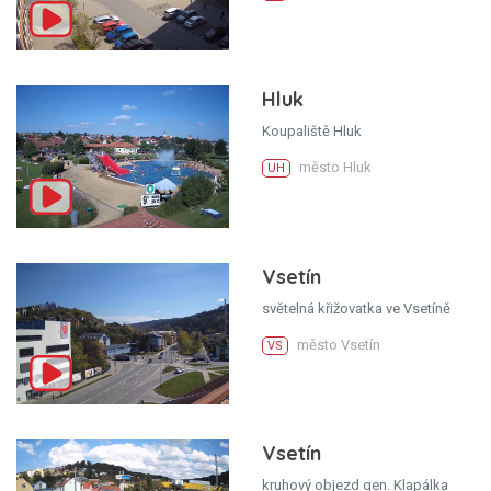
Hluk
Koupaliště Hluk
město Hluk
UH
Vsetín
světelná křižovatka ve Vsetíně
město Vsetín
VS
Vsetín
kruhový objezd gen. Klapálka