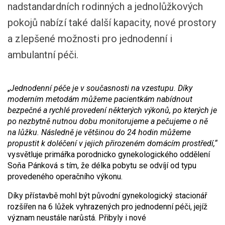
nadstandardních rodinných a jednolůžkových
pokojů nabízí také další kapacity, nové prostory
a zlepšené možnosti pro jednodenní i
ambulantní péči.
„
Jednodenní péče je v současnosti na vzestupu. Díky
moderním metodám můžeme pacientkám nabídnout
bezpečné a rychlé provedení některých výkonů, po kterých je
po nezbytně nutnou dobu monitorujeme a pečujeme o ně
na lůžku. Následně je většinou do 24 hodin můžeme
propustit k doléčení v jejich přirozeném domácím prostředí,“
vysvětluje primářka porodnicko gynekologického oddělení
Soňa Pánková s tím, že délka pobytu se odvíjí od typu
provedeného operačního výkonu.
Díky přístavbě mohl být původní gynekologický stacionář
rozšířen na 6 lůžek vyhrazených pro jednodenní péči, jejíž
význam neustále narůstá. Přibyly i nové