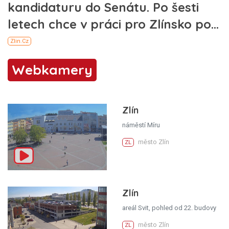
Webkamery
Zlín
náměstí Míru
město Zlín
ZL
Zlín
areál Svit, pohled od 22. budovy
město Zlín
ZL