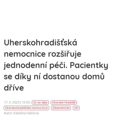
Uherskohradišťská
nemocnice rozšiřuje
jednodenní péči. Pacientky
se díky ní dostanou domů
dříve
17. 3. 2025 | 13:05
Co se děje
Uherské Hradiště
Uherskohradišťská nemocnice
Zdravotnictví
UH
Autor: Kateřina Háblová