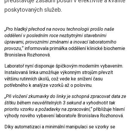
představuje zásadní posun v efektivitě a kvalitě
poskytovaných služeb.
„
Pro hladký přechod na novou technologii prošlo naše
oddělení v posledním roce nezbytnými stavebními
úpravami, provozními změnami a inovací laboratorního
provozu,“
informovala primářka oddělení klinické biochemie
Bronislava Rozhonová.
Laboratoř nyní disponuje špičkovým moderním vybavením.
Instalovaná linka umožňuje výkonným strojům převzít
většinu rutinních úkolů, což vede ke snížení času
potřebného k analýze vzorků až o polovinu.
„
Při vložení zkumavky do linky je schopná zpracovat data ze
štítku během neuvěřitelných 3 sekund a vyhodnotit tak
prioritu vzorku a požadavky na zpracování,“
přibližuje hlavní
výhody nového vybavení laboratoře Bronislava Rozhonová.
Díky automatizaci a minimální manipulaci se vzorky se