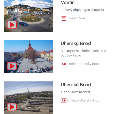
Vsetín
kruhový objezd gen. Klapálka
město Vsetín
VS
Uherský Brod
Masarykovo náměstí, pohled z
budovy Regio
město Uherský Brod
UB
Uherský Brod
autobusové nádraží
město Uherský Brod
UH