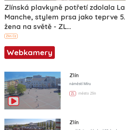
Webkamery
Zlín
náměstí Míru
město Zlín
ZL
Zlín