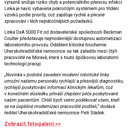
výrazně snižuje riziko chyb a potenciálního přenosu infekcí.
Linka je navíc vybavena pokročilým systémem pro třídění
vzorků podle priority, což zajišťuje rychlé a přesné
zpracování i těch nejnáročnějších požadavků.
Linka DxA 5000 Fit od dodavatelské společnosti Beckman
Coulter představuje nejmodernější dostupnou automatizaci
laboratorního provozu. Oddělení klinické biochemie
Uherskohradišťské nemocnice se tak zařadilo mezi čtyři
pracoviště na Moravě, která s touto špičkovou laboratorní
technologií pracují.
„
Novinka v podobě zavedení moderní robotické linky
umožní našemu personálu rychlejší a přesnější diagnostiku,
rychlejší poskytování informací klinickým lékařům, což
v konečném důsledku přináší zlepšení péče poskytované
našim pacientům. Chtěl bych velmi poděkovat všem, kteří
se na úspěšné modernizaci pracoviště podíleli,“
dodává
ředitel Uherskohradišťské nemocnice Petr Sládek.
Zobrazit fotogalerii >>