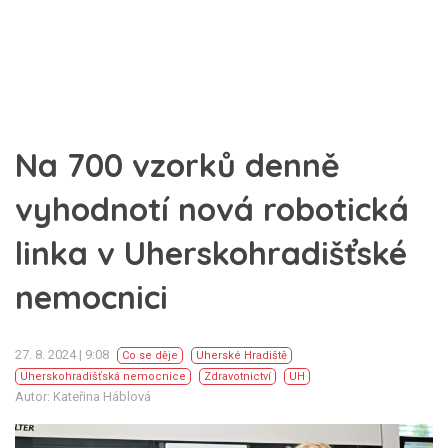
Na 700 vzorků denně
vyhodnotí nová robotická
linka v Uherskohradišťské
nemocnici
27. 8. 2024 | 9:08
Co se děje
Uherské Hradiště
Uherskohradišťská nemocnice
Zdravotnictví
UH
Autor: Kateřina Háblová