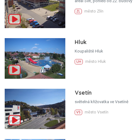
areál Svit, pohled od 22. budovy
město Zlín
ZL
Hluk
Koupaliště Hluk
město Hluk
UH
Vsetín
světelná křižovatka ve Vsetíně
město Vsetín
VS