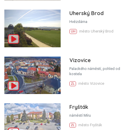
Uherský Brod
Hvězdárna
město Uherský Brod
UH
Vizovice
Palackého náměstí, pohled od
kostela
město Vizovice
ZL
Fryšták
náměstí Míru
město Fryšták
ZL