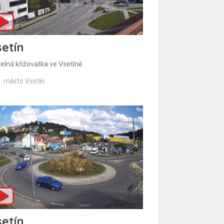
etín
telná křižovatka ve Vsetíně
město Vsetín
etín