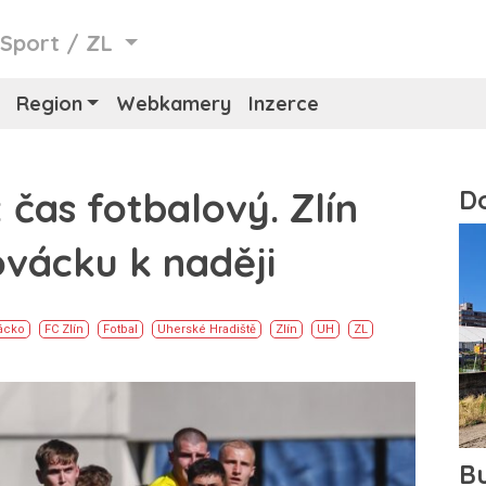
/
Sport
/
ZL
Region
Webkamery
Inzerce
 čas fotbalový. Zlín
vácku k naději
vácko
FC Zlín
Fotbal
Uherské Hradiště
Zlín
UH
ZL