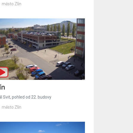
město Zlín
ín
l Svit, pohled od 22. budovy
město Zlín