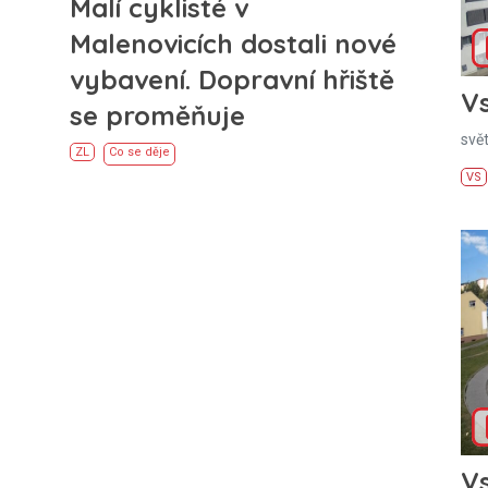
Malí cyklisté v
Malenovicích dostali nové
vybavení. Dopravní hřiště
Vs
se proměňuje
svě
ZL
Co se děje
VS
Vs