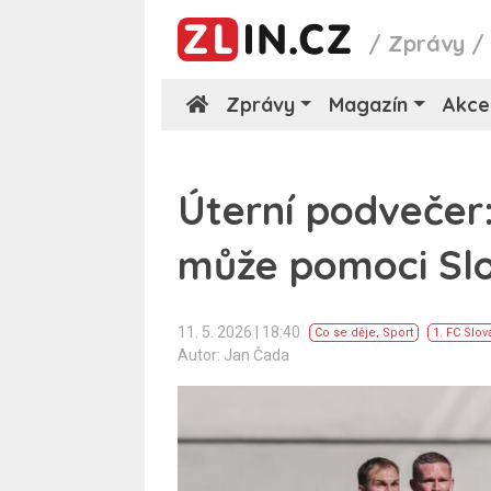
/
Zprávy
Zprávy
Magazín
Akce
Úterní podvečer:
může pomoci Slo
11. 5. 2026 | 18:40
Co se děje
,
Sport
1. FC Slo
Autor: Jan Čada