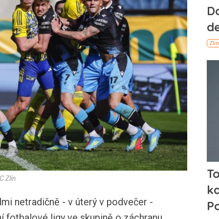
C Zlín
 netradičně - v úterý v podvečer -
ní fotbalové ligy ve skupině o záchranu.