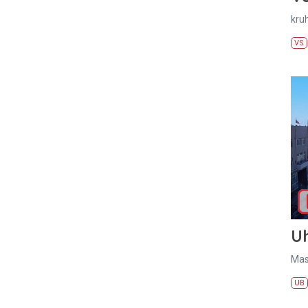
kru
VS
U
Mas
UB