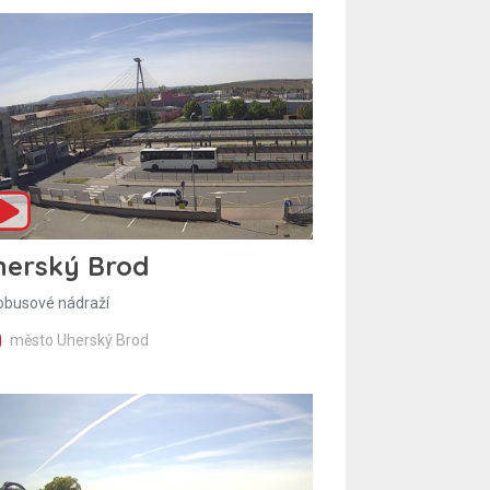
herský Brod
obusové nádraží
město Uherský Brod