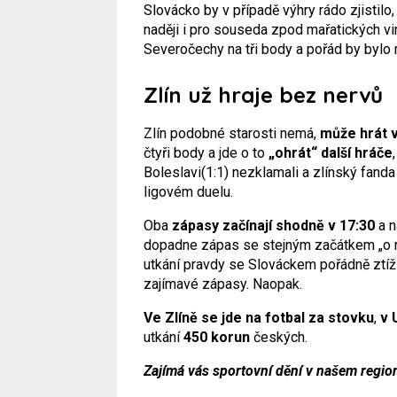
Slovácko by v případě výhry rádo zjistilo,
naději i pro souseda zpod mařatických vi
Severočechy na tři body a pořád by byl
Zlín už hraje bez nervů
Zlín podobné starosti nemá,
může hrát 
čtyři body a jde o to
„ohrát“ další hráče
Boleslavi(1:1) nezklamali a zlínský fanda
ligovém duelu.
Oba
zápasy začínají shodně v 17:30
a n
dopadne zápas se stejným začátkem „o ni
utkání pravdy se Slováckem pořádně ztíž
zajímavé zápasy. Naopak.
Ve Zlíně se jde na fotbal za stovku
,
v 
utkání
450 korun
českých.
Zajímá vás sportovní dění v našem regio