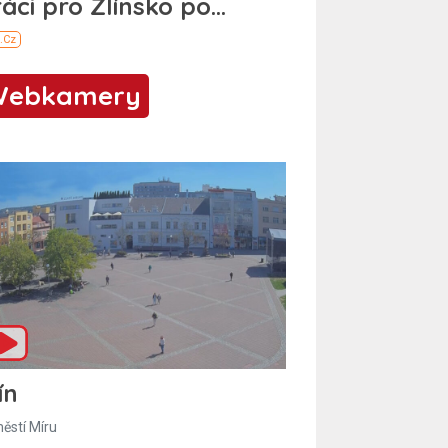
Webkamery
ín
ěstí Míru