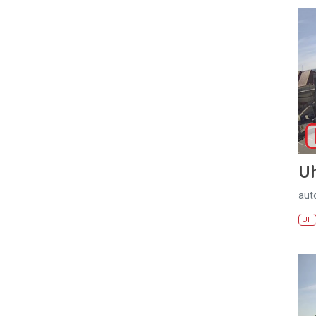
U
aut
UH