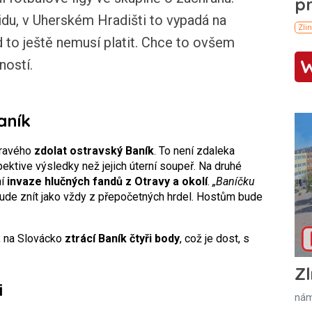
idu, v Uherském Hradišti to vypadá na
 to ještě nemusí platit. Chce to ovšem
ností.
aník
hravého
zdolat ostravský Baník
. To není zdaleka
pektive výsledky než jejich úterní soupeř. Na druhé
ní
invaze hlučných fandů z Otravy a okolí
.
„Baníčku
bude znít jako vždy z přepočetných hrdel. Hostům bude
í, na Slovácko
ztrácí Baník čtyři body
, což je dost, s
Zl
i
nám