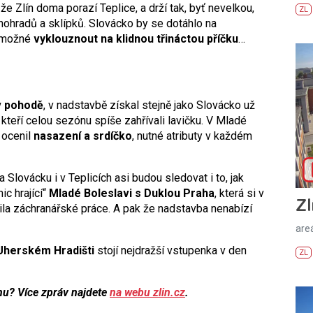
 že Zlín doma porazí Teplice, a drží tak, byť nevelkou,
ZL
nohradů a sklípků. Slovácko by se dotáhlo na
o možné
vyklouznout na klidnou třináctou příčku
…
v pohodě
, v nadstavbě získal stejně jako Slovácko už
, kteří celou sezónu spíše zahřívali lavičku. V Mladé
 ocenil
nasazení a srdíčko
, nutné atributy v každém
a Slovácku i v Teplicích asi budou sledovat i to, jak
c hrající“
Mladé Boleslavi s Duklou Praha
, která si v
Zl
ila záchranářské práce. A pak že nadstavba nenabízí
areá
Uherském Hradišti
stojí nejdražší vstupenka v den
ZL
nu? Více zpráv najdete
na webu zlin.cz
.