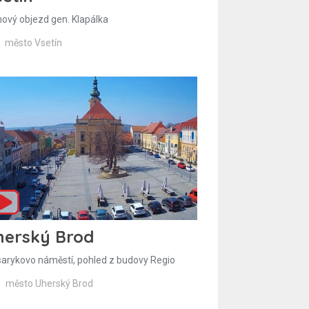
hový objezd gen. Klapálka
město Vsetín
herský Brod
arykovo náměstí, pohled z budovy Regio
město Uherský Brod