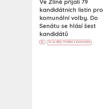
Ve Zlíně přijali 79
kandidátních listin pro
komunální volby. Do
Senátu se hlásí šest
kandidátů
ZL
Co se děje
,
Politika a ekonomika