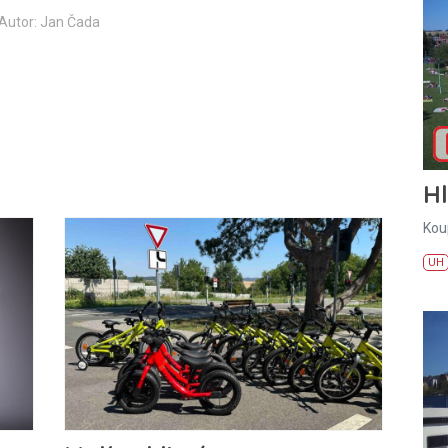
Autor: Jan Čada
H
Kou
UH