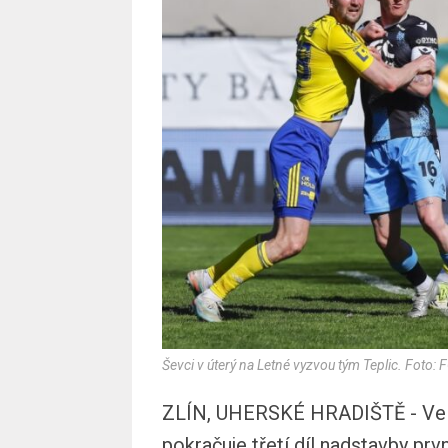
Ševci v úterý na Letné vyzvou tým Teplic. Foto: F
ZLÍN, UHERSKÉ HRADIŠTĚ - Velmi
pokračuje třetí díl nadstavby prv