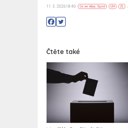
11. 5. 202618:40
Co se děje
,
Sport
UH
ZL
Čtěte také