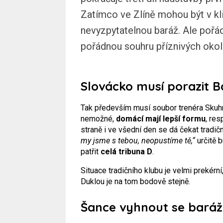
Zatímco ve Zlíně mohou být v kl
nevyzpytatelnou baráž. Ale pořád
pořádnou souhru příznivých okol
Slovácko musí porazit B
Tak především musí soubor trenéra Sku
nemožné,
domácí mají lepší formu
, res
straně i ve všední den se dá čekat tradič
my jsme s tebou, neopustíme tě,“
určitě 
patřit
celá tribuna D
.
Situace tradičního klubu je velmi prekérn
Duklou je na tom bodově stejně.
Šance vyhnout se baráž