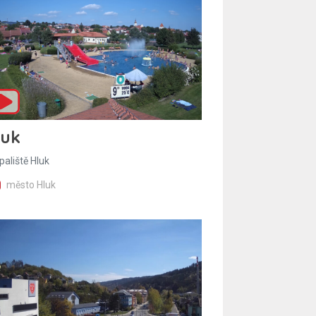
luk
paliště Hluk
město Hluk