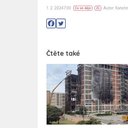
1. 2. 20247:00
Autor: Kateři
Co se děje
ZL
Čtěte také