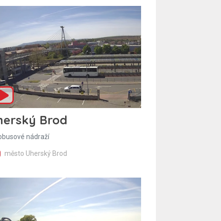
herský Brod
obusové nádraží
město Uherský Brod