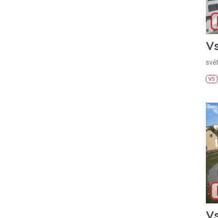
Vs
svě
VS
Vs