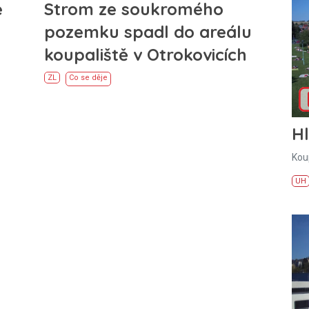
e
Strom ze soukromého
pozemku spadl do areálu
koupaliště v Otrokovicích
ZL
Co se děje
H
Kou
UH