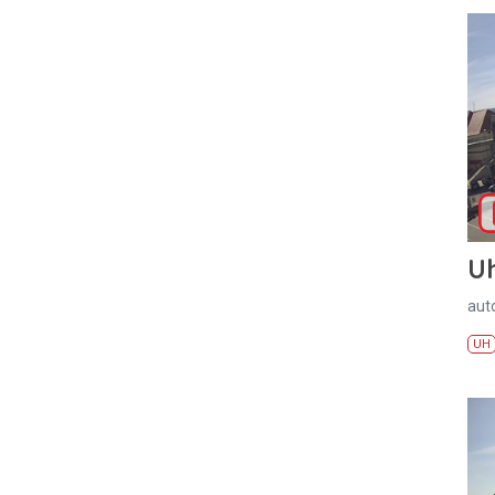
U
aut
UH