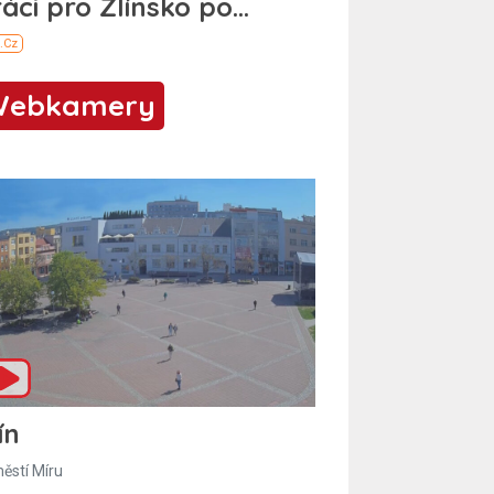
Webkamery
ín
ěstí Míru