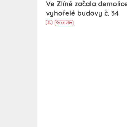
Ve Zlíně začala demolic
vyhořelé budovy č. 34
ZL
Co se děje