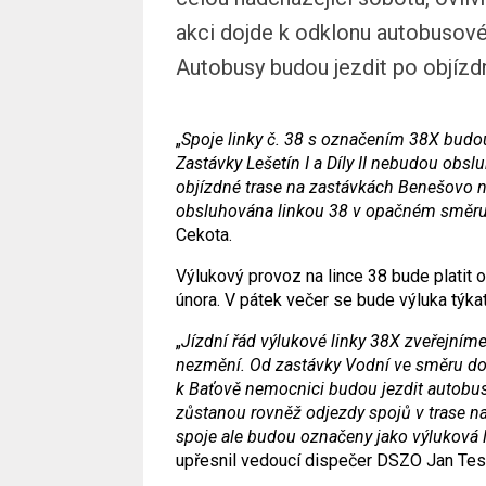
akci dojde k odklonu autobusové
Autobusy budou jezdit po objízd
„
Spoje linky č. 38 s označením 38X budo
Zastávky Lešetín I a Díly II nebudou obs
objízdné trase na zastávkách Benešovo n
obsluhována linkou 38 v opačném směru 
Cekota.
Výlukový provoz na lince 38 bude platit o
února. V pátek večer se bude výluka týkat
„
Jízdní řád výlukové linky 38X zveřejní
nezmění. Od zastávky Vodní ve směru do
k Baťově nemocnici budou jezdit autobus
zůstanou rovněž odjezdy spojů v trase na 
spoje ale budou označeny jako výluková 
upřesnil vedoucí dispečer DSZO Jan Tes