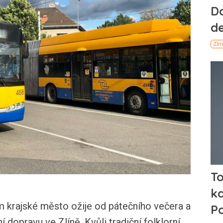
m krajské město ožije od pátečního večera a
í dopravu ve Zlíně. Kvůli tradiční folklorní