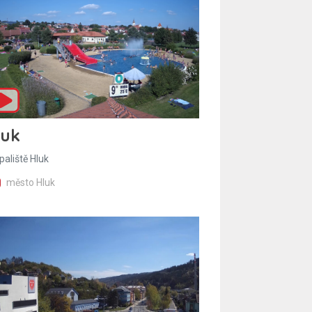
luk
paliště Hluk
město Hluk