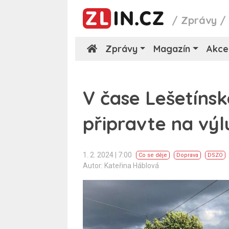
/
Zprávy
Zprávy
Magazín
Akce
V čase Lešetíns
připravte na vý
1. 2. 2024 | 7:00
Co se děje
Doprava
DSZO
Autor: Kateřina Háblová