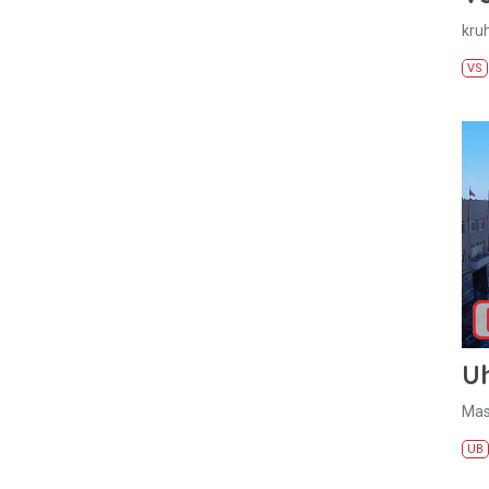
kru
VS
U
Mas
UB