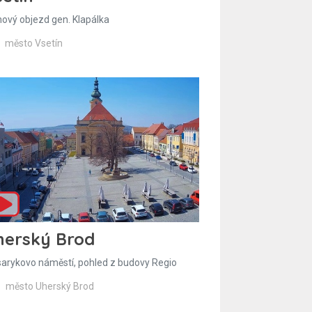
hový objezd gen. Klapálka
město Vsetín
herský Brod
arykovo náměstí, pohled z budovy Regio
město Uherský Brod