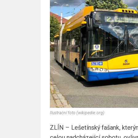
Ilustrační foto (wikipedie.org)
ZLÍN – Lešetínský fašank, který
celou nadcházející sobotu, ovlivn