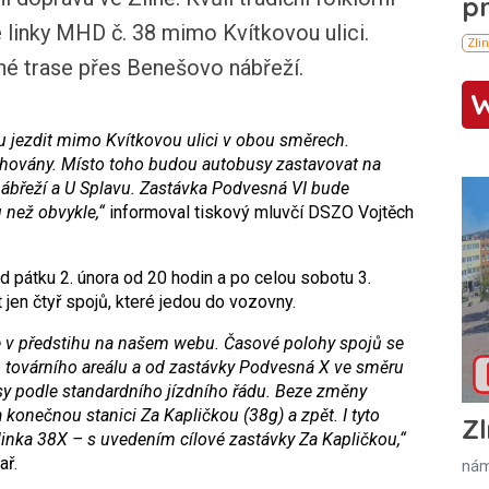
 linky MHD č. 38 mimo Kvítkovou ulici.
né trase přes Benešovo nábřeží.
u jezdit mimo Kvítkovou ulici v obou směrech.
luhovány. Místo toho budou autobusy zastavovat na
ábřeží a U Splavu. Zastávka Podvesná VI bude
než obvykle,“
informoval tiskový mluvčí DSZO Vojtěch
d pátku 2. února od 20 hodin a po celou sobotu 3.
 jen čtyř spojů, které jedou do vozovny.
me v předstihu na našem webu. Časové polohy spojů se
 továrního areálu a od zastávky Podvesná X ve směru
y podle standardního jízdního řádu. Beze změny
konečnou stanici Za Kapličkou (38g) a zpět. I tyto
Zl
linka 38X – s uvedením cílové zastávky Za Kapličkou,“
ař.
nám