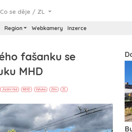
/
Co se děje
/
ZL
Region
Webkamery
Inzerce
kého fašanku se
luku MHD
Jízdní řád
MHD
Výluka
Zlín
ZL