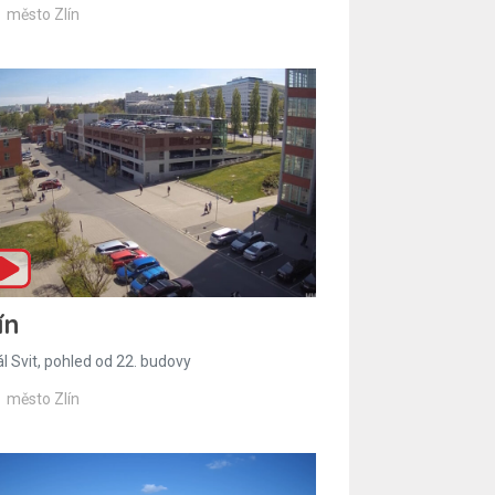
město Zlín
ín
l Svit, pohled od 22. budovy
město Zlín