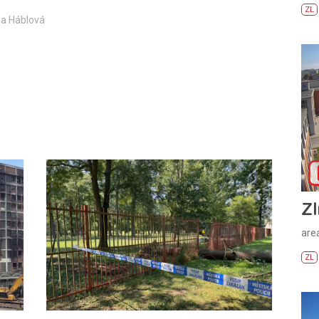
ZL
na Háblová
Zl
areá
ZL