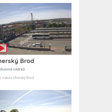
herský Brod
obusové nádraží
město Uherský Brod