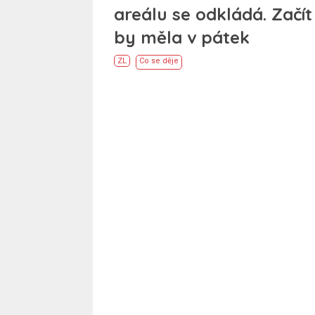
areálu se odkládá. Začít
by měla v pátek
ZL
Co se děje