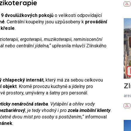
zikoterapie
ZL
 9 dvoulůžkových pokojů
o velikosti odpovídající
né
. Centrální koupelny jsou uzpůsobeny k
provádění
 křesle
.
zioterapii, ergoterapii, muzikoterapii, reminiscenční
ál nebo centrální jídelna,“
upřesnila mluvčí Zlínského
ý chlapecký internát
, který má za sebou celkovou
Zl
í objekt
. Kromě provozu kuchyně a jídelny pro
é prostory, umývárny a šatny pro personál.
areá
ticky nenáročná stavba
. Vytápění a ohřev vody
ZL
ezbariérový
, je tedy vhodný i pro
zcela imobilní klienty
.
četně dvou míst pro osoby s postižením,“
informoval
mánek
.