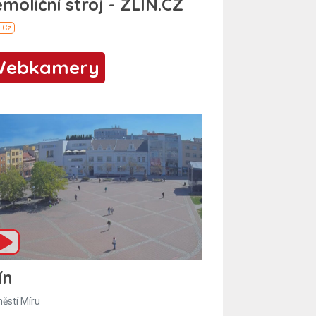
Webkamery
ín
ěstí Míru