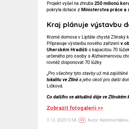
Projekt vyšel na zhruba
250 milionů kor
pokryla dotace z
Ministerstva práce a 
Kraj plánuje výstavbu da
Kromě domova v Liptále chystá Zlínský k
Připravuje výstavbu nového zařízení
v o
Uherském Hradišti
s kapacitou 70 lůž
určeného pro osoby s Alzheimerovou chor
rovněž disponovat 70 lůžky.
„
Pro všechny tyto stavby už má zajištěn
lokalitu ve Zlíně
a jeho okolí pro další do
Ličková.
Co dalšího se aktuálně děje ve Zlínském 
Zobrazit fotogalerii >>
3. 12. 202513:58
Autor: Kateřina Háblov
VS