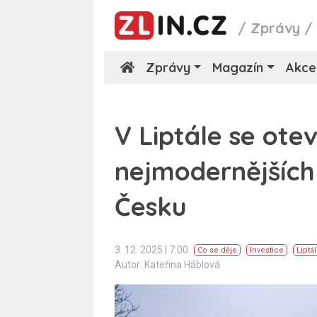
/
Zprávy
Zprávy
Magazín
Akce
V Liptále se otev
nejmodernějších
Česku
3. 12. 2025 | 7:00
Co se děje
Investice
Liptál
Autor: Kateřina Háblová