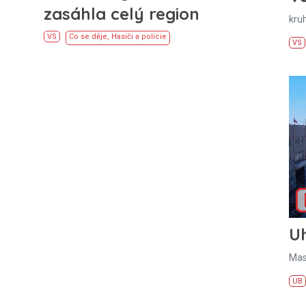
zasáhla celý region
kru
VS
Co se děje
,
Hasiči a policie
VS
U
Mas
UB