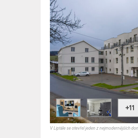
+11
V Liptále se otevřel jeden z nejmodernějších do