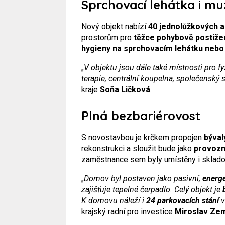
Sprchovací lehátka i mu
Nový objekt nabízí
40 jednolůžkových a
prostorům pro
těžce pohybově postiže
hygieny na sprchovacím lehátku nebo
„
V objektu jsou dále také místnosti pro fy
terapie, centrální koupelna, společenský s
kraje
Soňa Ličková
.
Plná bezbariérovost
S novostavbou je krčkem propojen
býval
rekonstrukci a sloužit bude jako
provozn
zaměstnance sem byly umístěny i skladov
„
Domov byl postaven jako pasivní,
energe
zajišťuje tepelné čerpadlo. Celý objekt je
b
K domovu náleží i
24 parkovacích stání
v
krajský radní pro investice
Miroslav Ze