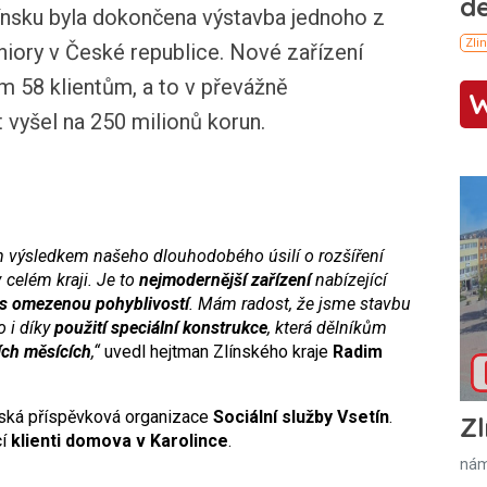
nsku byla dokončena výstavba jednoho z
iory v České republice. Nové zařízení
 58 klientům, a to v převážně
 vyšel na 250 milionů korun.
m výsledkem našeho dlouhodobého úsilí o rozšíření
v celém kraji. Je to
nejmodernější zařízení
nabízející
s omezenou pohyblivostí
. Mám radost, že jsme stavbu
o i díky
použití speciální konstrukce
, která dělníkům
ích měsících
,“
uvedl hejtman Zlínského kraje
Radim
jská příspěvková organizace
Sociální služby Vsetín
.
Zl
cí
klienti domova v Karolince
.
nám