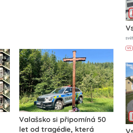
Vs
svě
VS
Valašsko si připomíná 50
let od tragédie, která
Vs