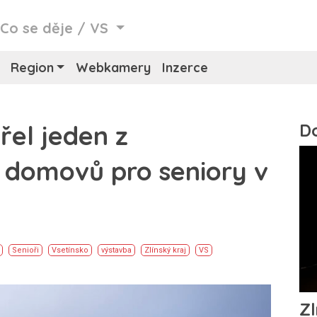
/
Co se děje
/
VS
Region
Webkamery
Inzerce
řel jeden z
 domovů pro seniory v
Senioři
Vsetínsko
výstavba
Zlínský kraj
VS