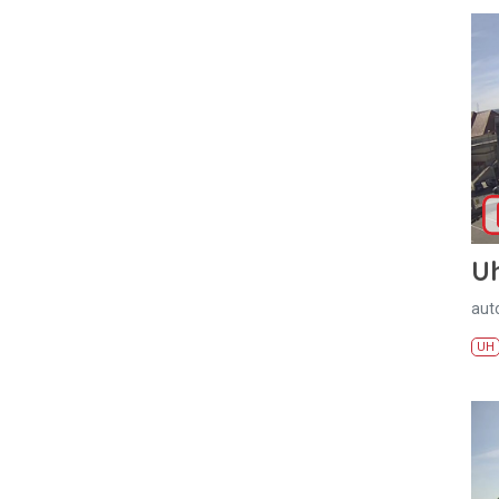
U
aut
UH