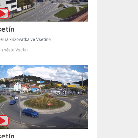
etín
telná křižovatka ve Vsetíně
město Vsetín
etín