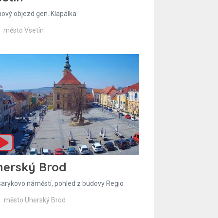
hový objezd gen. Klapálka
město Vsetín
herský Brod
arykovo náměstí, pohled z budovy Regio
město Uherský Brod