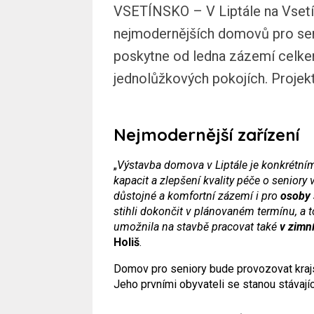
VSETÍNSKO – V Liptále na Vsetí
nejmodernějších domovů pro sen
poskytne od ledna zázemí celkem
jednolůžkových pokojích. Projekt
Nejmodernější zařízení
„
Výstavba domova v Liptále je konkrétní
kapacit a zlepšení kvality péče o seniory 
důstojné a komfortní zázemí i pro
osoby 
stihli dokončit v plánovaném termínu, a t
umožnila na stavbě pracovat také
v zimn
Holiš
.
Domov pro seniory bude provozovat kra
Jeho prvními obyvateli se stanou stávají