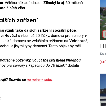
un
. Většinu nákladů uhradil
Zlínský kraj
, 60 milionů
sociálních věcí
.
lších zařízení
raj
vznik také dalších zařízení sociální péče
.
bci Hovězí
s více než 50 lůžky, domova pro seniory
v
ek a také domova se zvláštním režimem
na Velehradě
,
H
obou a jinými typy demencí. Tento objekt by měl
Kou
é potřebné pozemky. Současně kraj
hledá vhodnou
UH
mov pro seniory s kapacitou do 70 lůžek,“
dodala
kraji? Dozvíte se
na našem webu
.
á