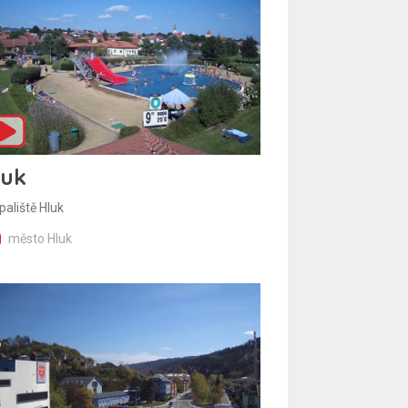
luk
paliště Hluk
město Hluk