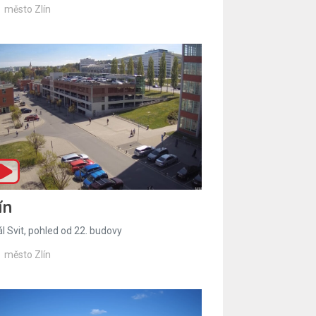
město Zlín
ín
l Svit, pohled od 22. budovy
město Zlín