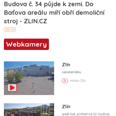
Webkamery
Zlín
náměstí Míru
město Zlín
ZL
Zlín
areál Svit, pohled od 22. budovy