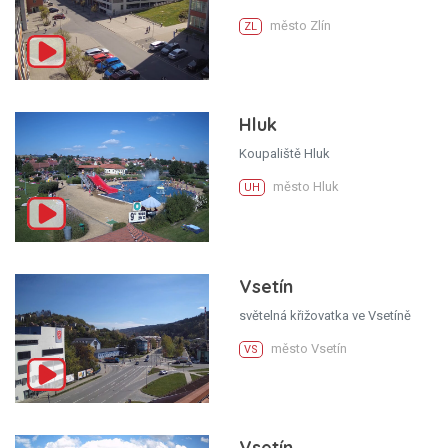
město Zlín
ZL
Hluk
Koupaliště Hluk
město Hluk
UH
Vsetín
světelná křižovatka ve Vsetíně
město Vsetín
VS
Vsetín