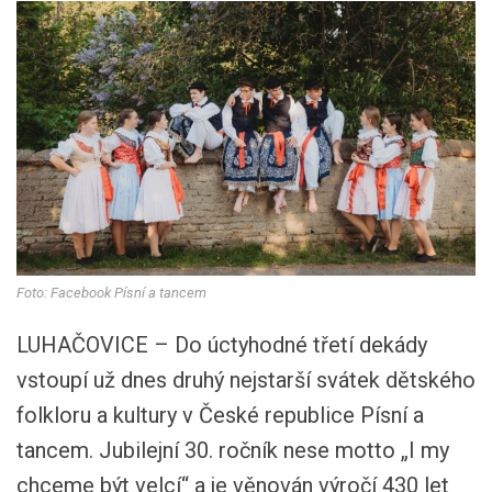
Foto: Facebook Písní a tancem
LUHAČOVICE – Do úctyhodné třetí dekády
vstoupí už dnes druhý nejstarší svátek dětského
folkloru a kultury v České republice Písní a
tancem. Jubilejní 30. ročník nese motto „I my
chceme být velcí“ a je věnován výročí 430 let