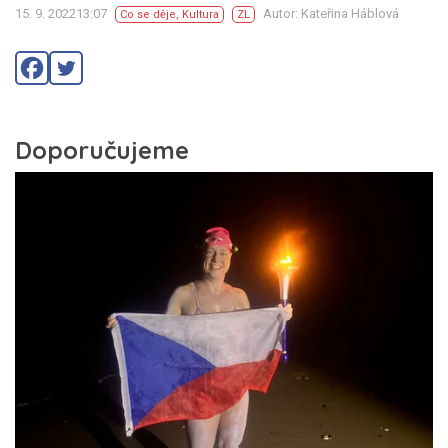
15. 9. 202213:07
Autor: Kateřina Háblová
Co se děje
,
Kultura
ZL