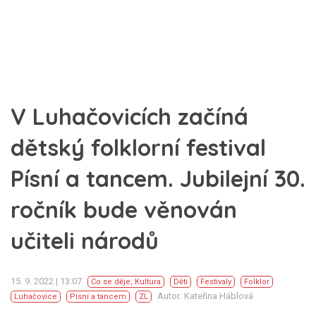
V Luhačovicích začíná
dětský folklorní festival
Písní a tancem. Jubilejní 30.
ročník bude věnován
učiteli národů
15. 9. 2022 | 13:07
Co se děje
,
Kultura
Děti
Festivaly
Folklor
Autor: Kateřina Háblová
Luhačovice
Písní a tancem
ZL