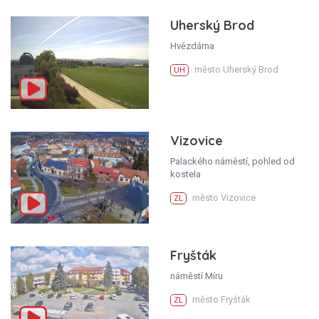
Uherský Brod
Hvězdárna
město Uherský Brod
UH
Vizovice
Palackého náměstí, pohled od
kostela
město Vizovice
ZL
Fryšták
náměstí Míru
město Fryšták
ZL