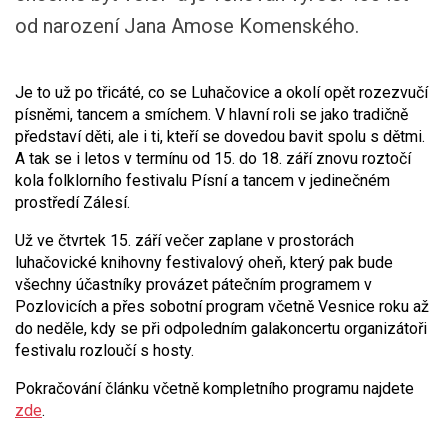
od narození Jana Amose Komenského.
Je to už po třicáté, co se Luhačovice a okolí opět rozezvučí
písněmi, tancem a smíchem. V hlavní roli se jako tradičně
představí děti, ale i ti, kteří se dovedou bavit spolu s dětmi.
A tak se i letos v termínu od 15. do 18. září znovu roztočí
kola folklorního festivalu Písní a tancem v jedinečném
prostředí Zálesí.
Už ve čtvrtek 15. září večer zaplane v prostorách
luhačovické knihovny festivalový oheň, který pak bude
všechny účastníky provázet pátečním programem v
Pozlovicích a přes sobotní program včetně Vesnice roku až
do neděle, kdy se při odpoledním galakoncertu organizátoři
festivalu rozloučí s hosty.
Pokračování článku včetně kompletního programu najdete
zde
.