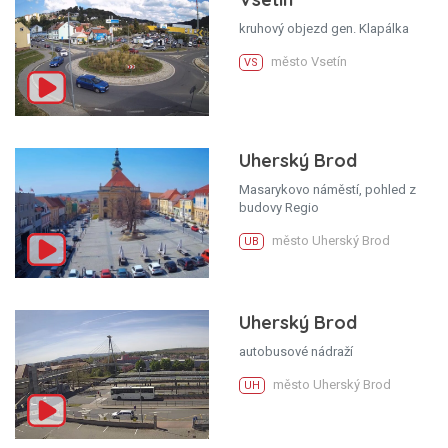
kruhový objezd gen. Klapálka
město Vsetín
VS
Uherský Brod
Masarykovo náměstí, pohled z
budovy Regio
město Uherský Brod
UB
Uherský Brod
autobusové nádraží
město Uherský Brod
UH