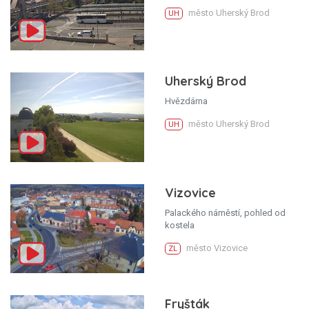
město Uherský Brod
UH
Uherský Brod
Hvězdárna
město Uherský Brod
UH
Vizovice
Palackého náměstí, pohled od
kostela
město Vizovice
ZL
Fryšták