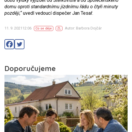
dobu výluky vyjíždět od Štěrkoviště a od Společenského
domu oproti standardnímu jízdnímu řádu o čtyři minuty
později,“
uvedl vedoucí dispečer Jan Tesař.
11. 9. 202112:06
Autor: Barbora Dojčár
Co se děje
ZL