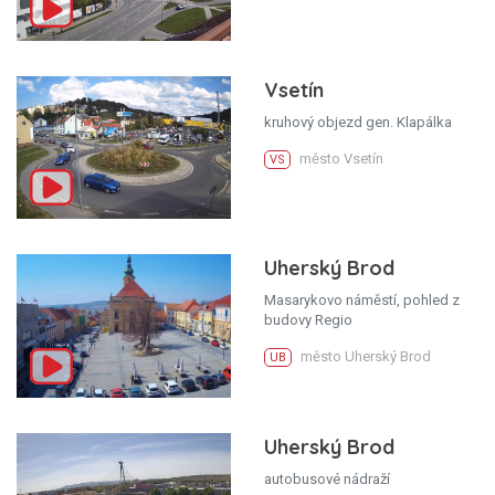
Vsetín
kruhový objezd gen. Klapálka
město Vsetín
VS
Uherský Brod
Masarykovo náměstí, pohled z
budovy Regio
město Uherský Brod
UB
Uherský Brod
autobusové nádraží