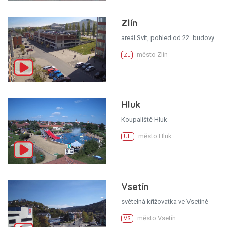
Zlín
areál Svit, pohled od 22. budovy
město Zlín
ZL
Hluk
Koupaliště Hluk
město Hluk
UH
Vsetín
světelná křižovatka ve Vsetíně
město Vsetín
VS