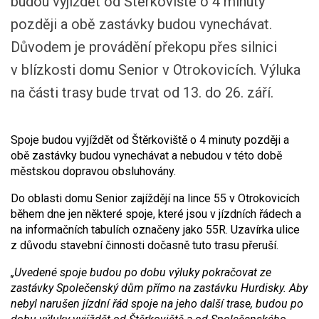
budou vyjíždět od Štěrkoviště o 4 minuty
později a obě zastávky budou vynechávat.
Důvodem je provádění překopu přes silnici
v blízkosti domu Senior v Otrokovicích. Výluka
na části trasy bude trvat od 13. do 26. září.
Spoje budou vyjíždět od Štěrkoviště o 4 minuty později a
obě zastávky budou vynechávat a nebudou v této době
městskou dopravou obsluhovány.
Do oblasti domu Senior zajíždějí na lince 55 v Otrokovicích
během dne jen některé spoje, které jsou v jízdních řádech a
na informačních tabulích označeny jako 55R. Uzavírka ulice
z důvodu stavební činnosti dočasně tuto trasu přeruší.
„Uvedené spoje budou po dobu výluky pokračovat ze
zastávky Společenský dům přímo na zastávku Hurdisky. Aby
nebyl narušen jízdní řád spoje na jeho další trase, budou po