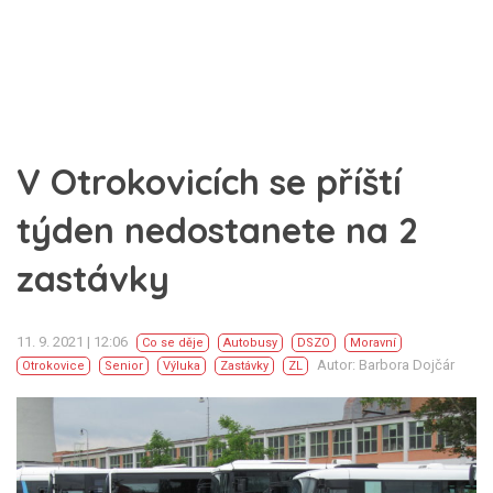
V Otrokovicích se příští
týden nedostanete na 2
zastávky
11. 9. 2021 | 12:06
Co se děje
Autobusy
DSZO
Moravní
Autor: Barbora Dojčár
Otrokovice
Senior
Výluka
Zastávky
ZL