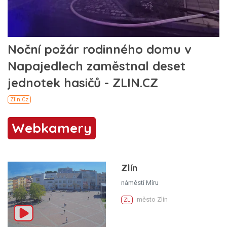
Webkamery
Zlín
náměstí Míru
město Zlín
ZL