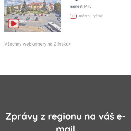
náměstí Míru
město Fryšták
ZL
Všechny webkamery na Zlínsku>
Zprávy z regionu na váš e-
mail