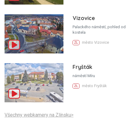
Vizovice
Palackého náměstí, pohled od
kostela
město Vizovice
ZL
Fryšták
náměstí Míru
město Fryšták
ZL
Všechny webkamery na Zlínsku>