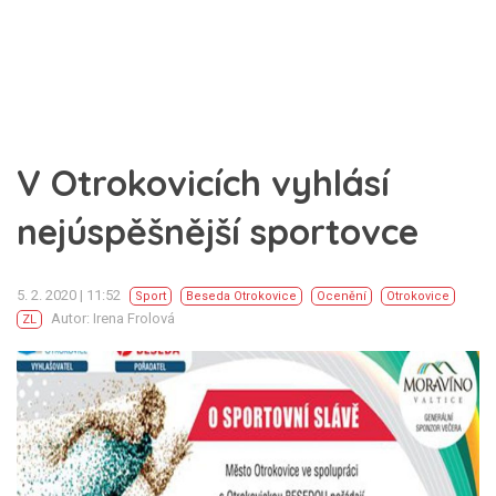
V Otrokovicích vyhlásí
nejúspěšnější sportovce
5. 2. 2020 | 11:52
Sport
Beseda Otrokovice
Ocenění
Otrokovice
Autor: Irena Frolová
ZL