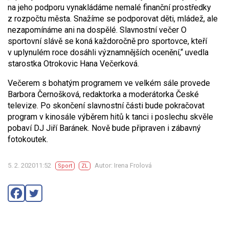
na jeho podporu vynakládáme nemalé finanční prostředky
z rozpočtu města. Snažíme se podporovat děti, mládež, ale
nezapomínáme ani na dospělé. Slavnostní večer O
sportovní slávě se koná každoročně pro sportovce, kteří
v uplynulém roce dosáhli významnějších ocenění,“ uvedla
starostka Otrokovic Hana Večerková.
Večerem s bohatým programem ve velkém sále provede
Barbora Černošková, redaktorka a moderátorka České
televize. Po skončení slavnostní části bude pokračovat
program v kinosále výběrem hitů k tanci i poslechu skvěle
pobaví DJ Jiří Baránek. Nově bude připraven i zábavný
fotokoutek.
5. 2. 202011:52
Autor: Irena Frolová
Sport
ZL