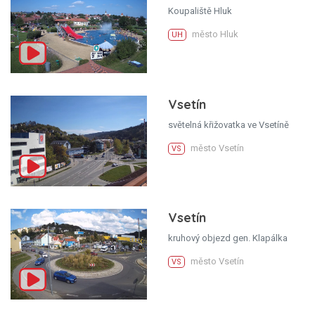
Koupaliště Hluk
město Hluk
UH
Vsetín
světelná křižovatka ve Vsetíně
město Vsetín
VS
Vsetín
kruhový objezd gen. Klapálka
město Vsetín
VS