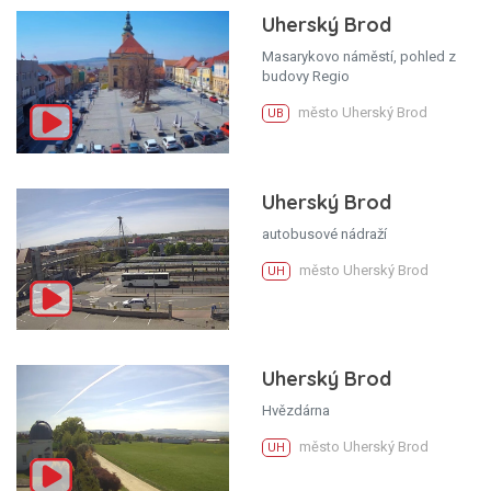
Uherský Brod
Masarykovo náměstí, pohled z
budovy Regio
město Uherský Brod
UB
Uherský Brod
autobusové nádraží
město Uherský Brod
UH
Uherský Brod
Hvězdárna
město Uherský Brod
UH