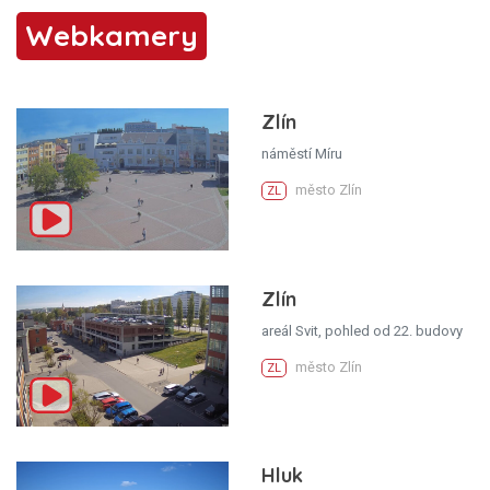
Webkamery
Zlín
náměstí Míru
město Zlín
ZL
Zlín
areál Svit, pohled od 22. budovy
město Zlín
ZL
Hluk