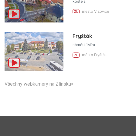
kostela
město Vizovice
ZL
Fryšták
náměstí Míru
město Fryšták
ZL
Všechny webkamery na Zlínsku>