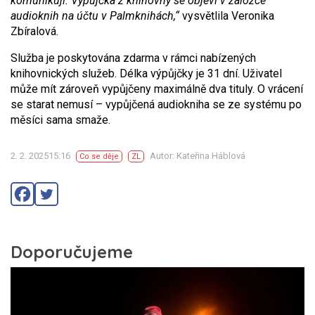
komunikují. Výpůjčka z knihovny se objeví v záložce
audioknih na účtu v Palmknihách,“
vysvětlila Veronika
Zbíralová.
Služba je poskytována zdarma v rámci nabízených
knihovnických služeb. Délka výpůjčky je 31 dní. Uživatel
může mít zároveň vypůjčeny maximálně dva tituly. O vrácení
se starat nemusí – vypůjčená audiokniha se ze systému po
měsíci sama smaže.
2. 2. 202515:16
Autor: Kateřina Háblová
Co se děje
ZL