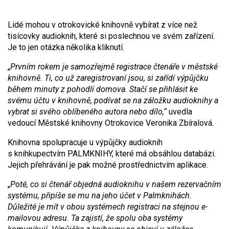
Lidé mohou v otrokovické knihovně vybírat z více než
tisícovky audioknih, které si poslechnou ve svém zařízení.
Je to jen otázka několika kliknutí.
„
Prvním rokem je samozřejmě registrace čtenáře v městské
knihovně. Ti, co už zaregistrovaní jsou, si zařídí výpůjčku
během minuty z pohodlí domova. Stačí se přihlásit ke
svému účtu v knihovně, podívat se na záložku audioknihy a
vybrat si svého oblíbeného autora nebo dílo,“
uvedla
vedoucí Městské knihovny Otrokovice Veronika Zbíralová.
Knihovna spolupracuje u výpůjčky audioknih
s knihkupectvím PALMKNIHY, které má obsáhlou databázi.
Jejich přehrávání je pak možné prostřednictvím aplikace.
„
Poté, co si čtenář objedná audioknihu v našem rezervačním
systému, připíše se mu na jeho účet v Palmknihách.
Důležité je mít v obou systémech registraci na stejnou e-
mailovou adresu. Ta zajistí, že spolu oba systémy