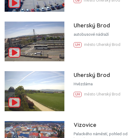
město Uherský Brod
UB
Uherský Brod
autobusové nádraží
město Uherský Brod
UH
Uherský Brod
Hvězdárna
město Uherský Brod
UH
Vizovice
Palackého náměstí, pohled od