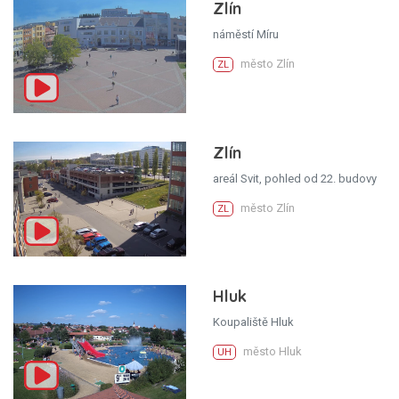
Zlín
náměstí Míru
město Zlín
ZL
Zlín
areál Svit, pohled od 22. budovy
město Zlín
ZL
Hluk
Koupaliště Hluk
město Hluk
UH