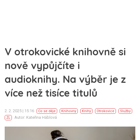
V otrokovické knihovně si
nově vypůjčíte i
audioknihy. Na výběr je z
více než tisíce titulů
2. 2. 2025 | 15:16
Co se děje
Knihovny
Knihy
Otrokovice
Služby
Autor: Kateřina Háblová
ZL