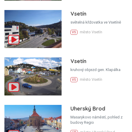
Vsetín
světelná křižovatka ve Vsetíně
město Vsetín
VS
Vsetín
kruhový objezd gen. Klapálka
město Vsetín
VS
Uherský Brod
Masarykovo náměstí, pohled z
budovy Regio