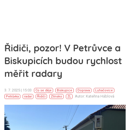
Řidiči, pozor! V Petrůvce a
Biskupicích budou rychlost
měřit radary
3. 7. 2025 | 15:03
Co se děje
Biskupice
Doprava
Luhačovice
Autor: Kateřina Háblová
Petrůvka
radar
Řidiči
Zlínsko
ZL