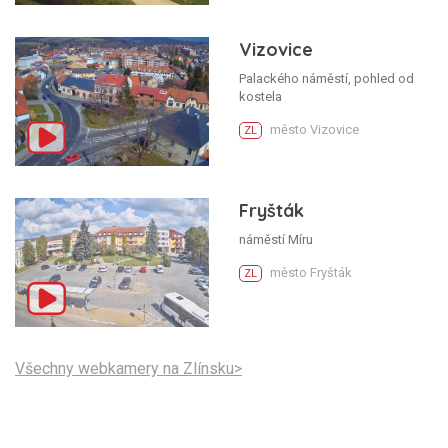
Vizovice
Palackého náměstí, pohled od
kostela
město Vizovice
ZL
Fryšták
náměstí Míru
město Fryšták
ZL
Všechny webkamery na Zlínsku>