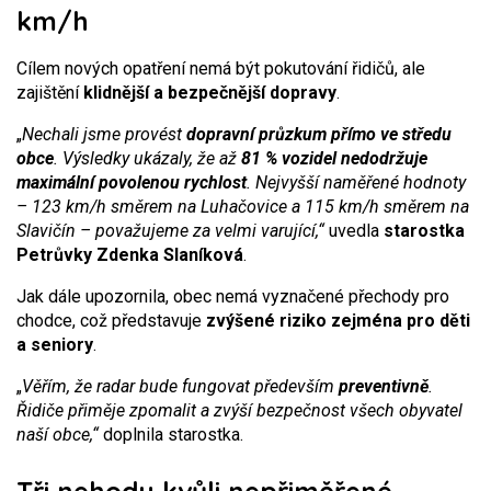
km/h
Cílem nových opatření nemá být pokutování řidičů, ale
zajištění
klidnější a bezpečnější dopravy
.
„
Nechali jsme provést
dopravní průzkum přímo ve středu
obce
. Výsledky ukázaly, že až
81 % vozidel nedodržuje
maximální povolenou rychlost
. Nejvyšší naměřené hodnoty
– 123 km/h směrem na Luhačovice a 115 km/h směrem na
Slavičín – považujeme za velmi varující,“
uvedla
starostka
Petrůvky Zdenka Slaníková
.
Jak dále upozornila, obec nemá vyznačené přechody pro
chodce, což představuje
zvýšené riziko zejména pro děti
a seniory
.
„
Věřím, že radar bude fungovat především
preventivně
.
Řidiče přiměje zpomalit a zvýší bezpečnost všech obyvatel
naší obce,“
doplnila starostka.