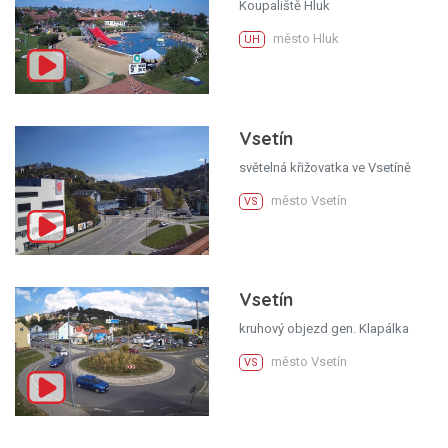
Koupaliště Hluk
město Hluk
UH
Vsetín
světelná křižovatka ve Vsetíně
město Vsetín
VS
Vsetín
kruhový objezd gen. Klapálka
město Vsetín
VS