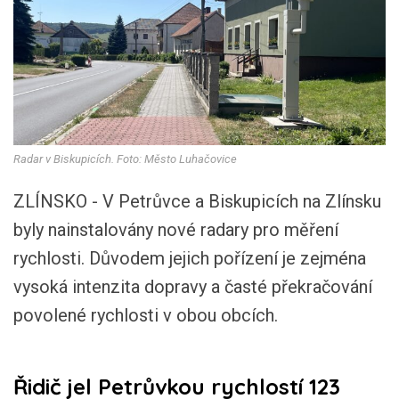
Radar v Biskupicích. Foto: Město Luhačovice
ZLÍNSKO - V Petrůvce a Biskupicích na Zlínsku
byly nainstalovány nové radary pro měření
rychlosti. Důvodem jejich pořízení je zejména
vysoká intenzita dopravy a časté překračování
povolené rychlosti v obou obcích.
Řidič jel Petrůvkou rychlostí 123