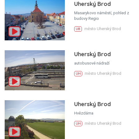
Uherský Brod
Masarykovo náměstí, pohled z
budovy Regio
město Uherský Brod
UB
Uherský Brod
autobusové nádraží
město Uherský Brod
UH
Uherský Brod
Hvězdárna
město Uherský Brod
UH