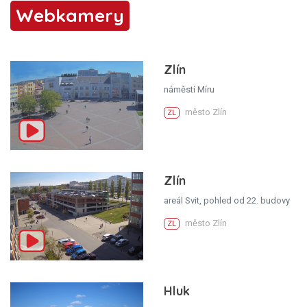
Webkamery
Zlín
náměstí Míru
město Zlín
ZL
Zlín
areál Svit, pohled od 22. budovy
město Zlín
ZL
Hluk