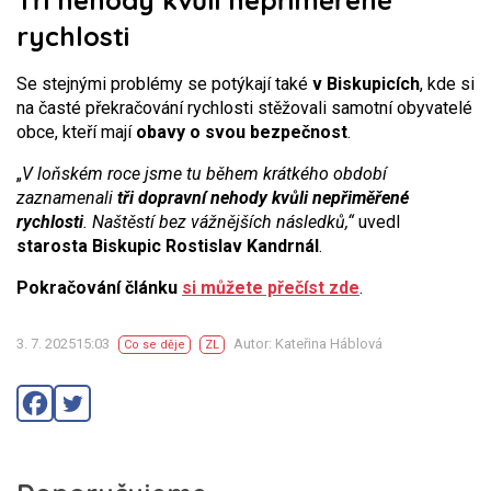
Tři nehody kvůli nepřiměřené
rychlosti
Se stejnými problémy se potýkají také
v Biskupicích
, kde si
na časté překračování rychlosti stěžovali samotní obyvatelé
obce, kteří mají
obavy o svou bezpečnost
.
„
V loňském roce jsme tu během krátkého období
zaznamenali
tři dopravní nehody kvůli nepřiměřené
rychlosti
. Naštěstí bez vážnějších následků,“
uvedl
starosta Biskupic Rostislav Kandrnál
.
Pokračování článku
si můžete přečíst zde
.
3. 7. 202515:03
Autor: Kateřina Háblová
Co se děje
ZL