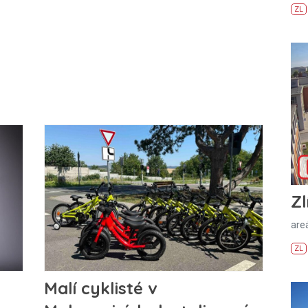
ZL
Zl
areá
ZL
Malí cyklisté v