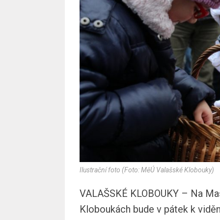
Ilustrační foto (Foto: MěÚ Valašské Klobouky)
VALAŠSKÉ KLOBOUKY – Na Masa
Kloboukách bude v pátek k viděn