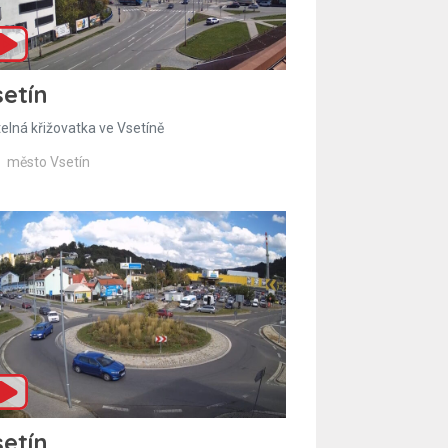
etín
telná křižovatka ve Vsetíně
město Vsetín
etín