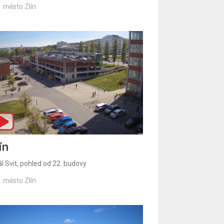
město Zlín
ín
l Svit, pohled od 22. budovy
město Zlín