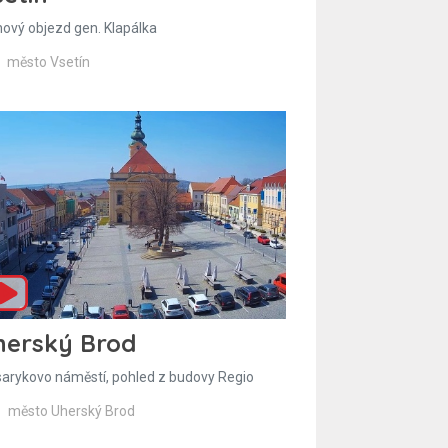
hový objezd gen. Klapálka
město Vsetín
herský Brod
arykovo náměstí, pohled z budovy Regio
město Uherský Brod