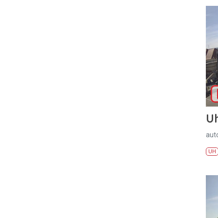
U
aut
UH