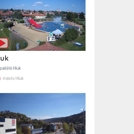
luk
paliště Hluk
město Hluk