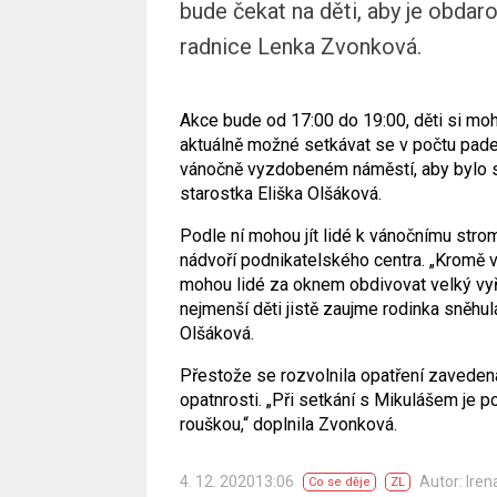
bude čekat na děti, aby je obdaro
radnice Lenka Zvonková.
Akce bude od 17:00 do 19:00, děti si moh
aktuálně možné setkávat se v počtu pade
vánočně vyzdobeném náměstí, aby bylo s
starostka Eliška Olšáková.
Podle ní mohou jít lidé k vánočnímu stro
nádvoří podnikatelského centra. „Kromě 
mohou lidé za oknem obdivovat velký vy
nejmenší děti jistě zaujme rodinka sněhul
Olšáková.
Přestože se rozvolnila opatření zavedená
opatnrosti. „Při setkání s Mikulášem je p
rouškou,“ doplnila Zvonková.
4. 12. 202013:06
Autor: Iren
Co se děje
ZL