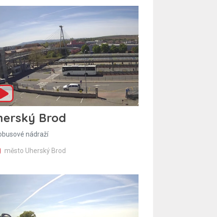
herský Brod
obusové nádraží
město Uherský Brod