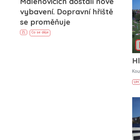
Malenovicích dostali nové
vybavení. Dopravní hřiště
se proměňuje
ZL
Co se děje
H
Kou
UH