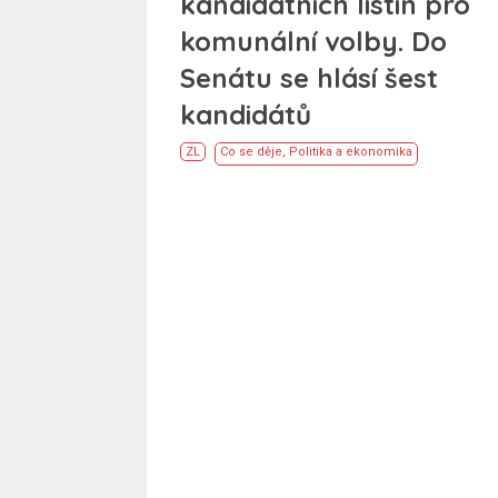
kandidátních listin pro
komunální volby. Do
Senátu se hlásí šest
kandidátů
ZL
Co se děje
,
Politika a ekonomika