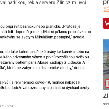
val nadílkou, řekla serveru Zlin.cz mluvčí
ou připravit básničku nebo písničku. „Protože je
sáti lidí, doporučujeme udělat si pěknou procházku po
etkávání se svatým Mikulášem postupné,“ uvedla
mu, ale také kolem andělské brány ke kašně a nebo na
velkého adventního věnce s první rozzářenou svíčkou
řezávaný betlém pana Aloise Zádrapy z Lidečka. A
áků, která se zabydlela u historické studny,“ dodala
 kvůli šíření nemoci covid-19, radnice nabádá k
otřeba dodržovat rozestupy a chránit si dýchací cesty
Zl
nám
a Frolová