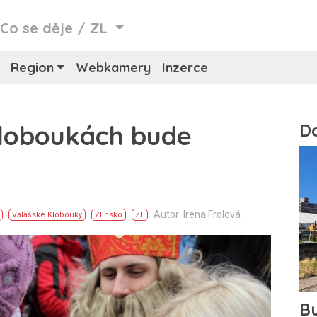
/
Co se děje
/
ZL
Region
Webkamery
Inzerce
Kloboukách bude
Autor: Irena Frolová
Valašské Klobouky
Zlínsko
ZL