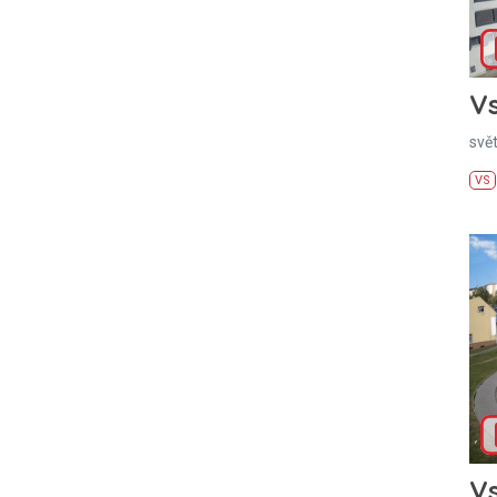
Vs
svě
VS
Vs