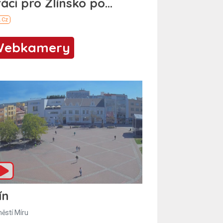
Webkamery
ín
ěstí Míru