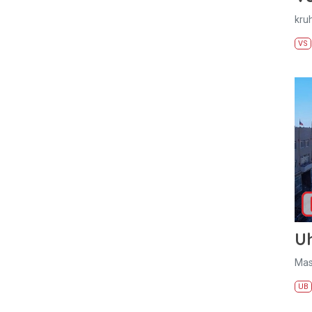
kru
VS
U
Mas
UB