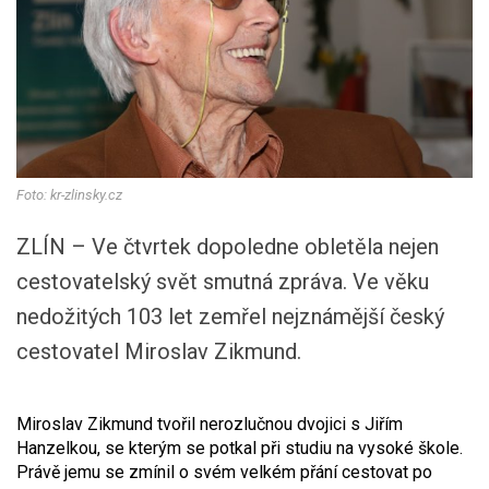
Foto: kr-zlinsky.cz
ZLÍN – Ve čtvrtek dopoledne obletěla nejen
cestovatelský svět smutná zpráva. Ve věku
nedožitých 103 let zemřel nejznámější český
cestovatel Miroslav Zikmund.
Miroslav Zikmund tvořil nerozlučnou dvojici s Jiřím
Hanzelkou, se kterým se potkal při studiu na vysoké škole.
Právě jemu se zmínil o svém velkém přání cestovat po