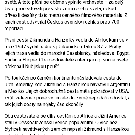
světě. A toto přání se oběma vyplnilo vrchovatě – za celý
život procestovali přes sto zemí celého světa, odkud
přivezli desítky tisíc metrů cenného filmového materiálu. Z
jejich cest odvysílal Československý rozhlas přes 700
reportáží.
První cesta Zikmunda a Hanzelky vedla do Afriky, kam se v
roce 1947 vydali s dnes již ikonickou Tatrou 87. Z Prahy
jejich trasa vedla do marocké Casablanky, následoval Egypt,
Súdán a Etiopie. Oba cestovatelé autem jako první na světě
překonali Núbijskou poušť.
Po toulkách po černém kontinentu následovala cesta do
Jižní Ameriky, kde Zikmund s Hanzelkou navštívili Argentinu
a Mexiko. Jejich dobrodružná cesta měla pokračovat v USA,
kvůli železné oponě se jim ale do země nepodařilo dostat, a
tak jejich cesty na nějaký čas skončily.
Oba cestovatelé se díky cestám po Africe a Jižní Americe
stali v Československu velice populárními. O více než
čtyřiceti navštívených zemích napsali Zikmund s Hanzelkou