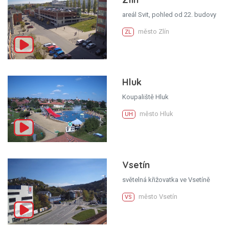
areál Svit, pohled od 22. budovy
město Zlín
ZL
Hluk
Koupaliště Hluk
město Hluk
UH
Vsetín
světelná křižovatka ve Vsetíně
město Vsetín
VS