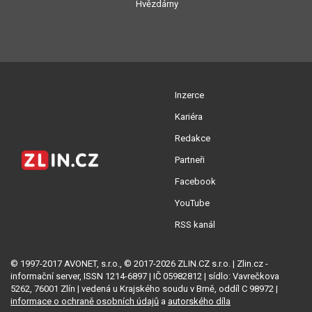
Hvězdárny
Inzerce
Kariéra
Redakce
Partneři
Facebook
YouTube
RSS kanál
© 1997-2017 AVONET, s.r.o., © 2017-2026 ZLIN.CZ s.r.o. | Zlin.cz -
informační server, ISSN 1214-6897 | IČ 05982812 | sídlo: Vavrečkova
5262, 76001 Zlín | vedená u Krajského soudu v Brně, oddíl C 98972 |
informace o ochraně osobních údajů
a
autorského díla