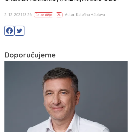
2. 12. 202113:26
Autor: Kateřina Háblová
Co se děje
ZL