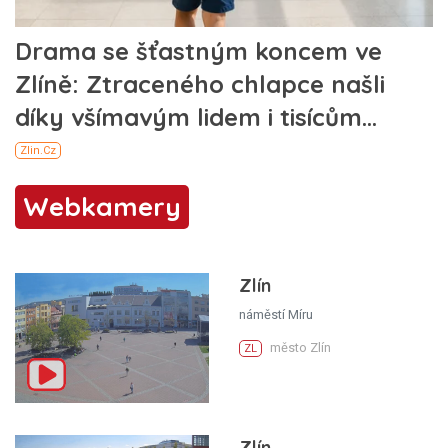
Webkamery
Zlín
náměstí Míru
město Zlín
ZL
Zlín