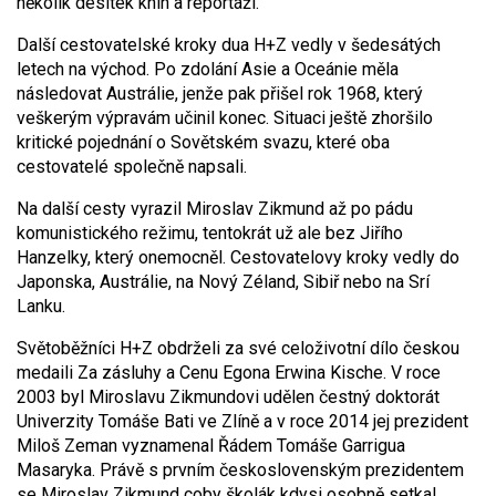
několik desítek knih a reportáží.
Další cestovatelské kroky dua H+Z vedly v šedesátých
letech na východ. Po zdolání Asie a Oceánie měla
následovat Austrálie, jenže pak přišel rok 1968, který
veškerým výpravám učinil konec. Situaci ještě zhoršilo
kritické pojednání o Sovětském svazu, které oba
cestovatelé společně napsali.
Na další cesty vyrazil Miroslav Zikmund až po pádu
komunistického režimu, tentokrát už ale bez Jiřího
Hanzelky, který onemocněl. Cestovatelovy kroky vedly do
Japonska, Austrálie, na Nový Zéland, Sibiř nebo na Srí
Lanku.
Světoběžníci H+Z obdrželi za své celoživotní dílo českou
medaili Za zásluhy a Cenu Egona Erwina Kische. V roce
2003 byl Miroslavu Zikmundovi udělen čestný doktorát
Univerzity Tomáše Bati ve Zlíně a v roce 2014 jej prezident
Miloš Zeman vyznamenal Řádem Tomáše Garrigua
Masaryka. Právě s prvním československým prezidentem
se Miroslav Zikmund coby školák kdysi osobně setkal…