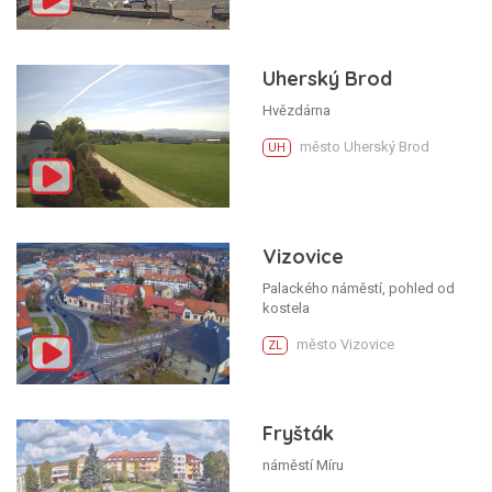
Uherský Brod
Hvězdárna
město Uherský Brod
UH
Vizovice
Palackého náměstí, pohled od
kostela
město Vizovice
ZL
Fryšták
náměstí Míru