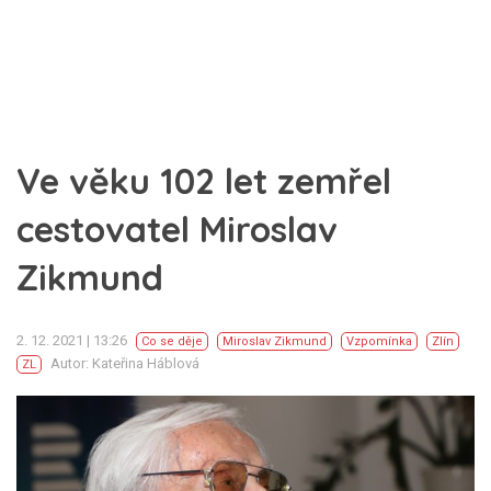
Ve věku 102 let zemřel
cestovatel Miroslav
Zikmund
2. 12. 2021 | 13:26
Co se děje
Miroslav Zikmund
Vzpomínka
Zlín
Autor: Kateřina Háblová
ZL