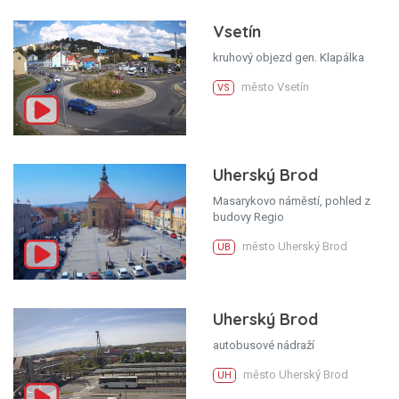
Vsetín
kruhový objezd gen. Klapálka
město Vsetín
VS
Uherský Brod
Masarykovo náměstí, pohled z
budovy Regio
město Uherský Brod
UB
Uherský Brod
autobusové nádraží
město Uherský Brod
UH