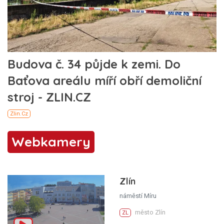
Webkamery
Zlín
náměstí Míru
město Zlín
ZL