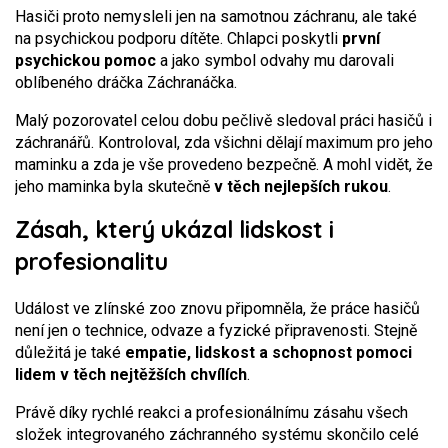
Hasiči proto nemysleli jen na samotnou záchranu, ale také
na psychickou podporu dítěte. Chlapci poskytli
první
psychickou pomoc
a jako symbol odvahy mu darovali
oblíbeného dráčka Záchranáčka.
Malý pozorovatel celou dobu pečlivě sledoval práci hasičů i
záchranářů. Kontroloval, zda všichni dělají maximum pro jeho
maminku a zda je vše provedeno bezpečně. A mohl vidět, že
jeho maminka byla skutečně
v těch nejlepších rukou
.
Zásah, který ukázal lidskost i
profesionalitu
Událost ve zlínské zoo znovu připomněla, že práce hasičů
není jen o technice, odvaze a fyzické připravenosti. Stejně
důležitá je také
empatie, lidskost a schopnost pomoci
lidem v těch nejtěžších chvílích
.
Právě díky rychlé reakci a profesionálnímu zásahu všech
složek integrovaného záchranného systému skončilo celé