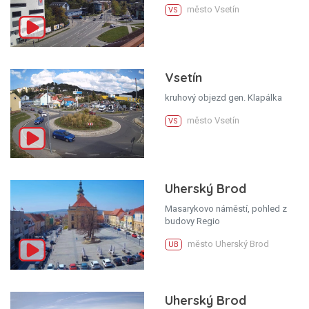
město Vsetín
VS
Vsetín
kruhový objezd gen. Klapálka
město Vsetín
VS
Uherský Brod
Masarykovo náměstí, pohled z
budovy Regio
město Uherský Brod
UB
Uherský Brod