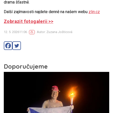
drama šťastně.
Další zajímavosti najdete denně na našem webu
zlin.cz
Zobrazit fotogalerii >>
12. 5. 202611:06
Autor: Zuzana Jošticová
ZL