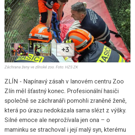
+3
Záchrana ženy ve zlínské zoo. Foto: HZS ZK
ZLÍN - Napínavý zásah v lanovém centru Zoo
Zlín měl šťastný konec. Profesionální hasiči
společně se záchranáři pomohli zraněné ženě,
která po úrazu nedokázala sama slézt z výšky.
Silné emoce ale neprožívala jen ona – o
maminku se strachoval i její malý syn, kterému