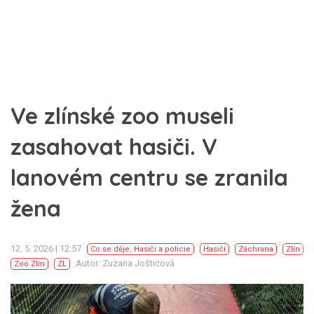
Ve zlínské zoo museli
zasahovat hasiči. V
lanovém centru se zranila
žena
12. 5. 2026 | 12:57
Co se děje
,
Hasiči a policie
Hasiči
Záchrana
Zlín
Autor: Zuzana Jošticová
Zoo Zlín
ZL