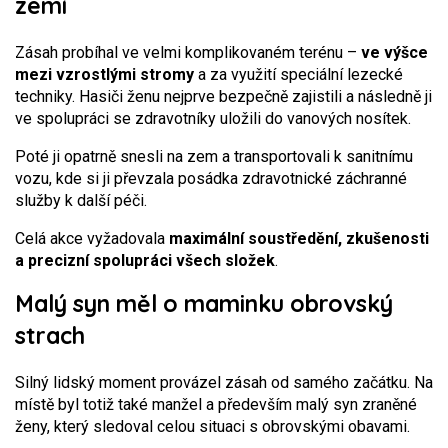
zemí
Zásah probíhal ve velmi komplikovaném terénu –
ve výšce
mezi vzrostlými stromy
a za využití speciální lezecké
techniky. Hasiči ženu nejprve bezpečně zajistili a následně ji
ve spolupráci se zdravotníky uložili do vanových nosítek.
Poté ji opatrně snesli na zem a transportovali k sanitnímu
vozu, kde si ji převzala posádka zdravotnické záchranné
služby k další péči.
Celá akce vyžadovala
maximální soustředění, zkušenosti
a precizní spolupráci všech složek
.
Malý syn měl o maminku obrovský
strach
Silný lidský moment provázel zásah od samého začátku. Na
místě byl totiž také manžel a především malý syn zraněné
ženy, který sledoval celou situaci s obrovskými obavami.