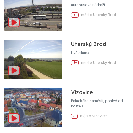
autobusové nádraží
město Uherský Brod
UH
Uherský Brod
Hvězdárna
město Uherský Brod
UH
Vizovice
Palackého náměstí, pohled od
kostela
město Vizovice
ZL