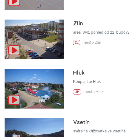
Zlín
areál Svit, pohled od 22. budovy
město Zlín
ZL
Hluk
Koupaliště Hluk
město Hluk
UH
Vsetín
světelná křižovatka ve Vsetíně