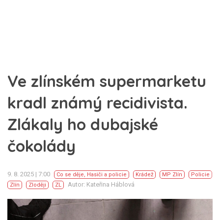
Ve zlínském supermarketu
kradl známý recidivista.
Zlákaly ho dubajské
čokolády
9. 8. 2025 | 7:00
Co se děje
,
Hasiči a policie
Krádež
MP Zlín
Policie
Autor: Kateřina Háblová
Zlín
Zloději
ZL