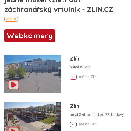
Webkamery
Zlín
náměstí Míru
město Zlín
ZL
Zlín
areál Svit, pohled od 22. budovy
město Zlín
ZL