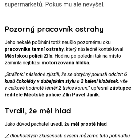
supermarketů. Pokus mu ale nevyšel.
Pozorný pracovník ostrahy
Jeho nekalé počínání totiž neušlo pozornému oku
pracovníka tamní ostrahy
, který následně kontaktoval
Městskou policii Zlín
. Hodinu po poledni tak na místo
zamířila nejbližší
motorizovaná hlídka
.
„
Strážníci následně zjistili, že se dotyčný pokusil odcizit
6
kusů čokolády v dubajském stylu
a
2 balení klobásek
, vše
v celkové hodnotě téměř 2 tisíce korun,“
upřesnil
zástupce
ředitele Městské policie Zlín Pavel Janík
.
Tvrdil, že měl hlad
Jako důvod pachatel uvedl, že
měl prostě hlad
.
„
Z dlouholetých zkušeností ovšem můžeme tuto pohnutku