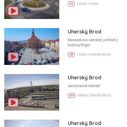
město Vsetín
VS
Uherský Brod
Masarykovo náměstí, pohled z
budovy Regio
město Uherský Brod
UB
Uherský Brod
autobusové nádraží
město Uherský Brod
UH
Uherský Brod