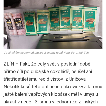
Ve zlínském supermarketu kradl známý recidivista. Foto: MP Zlín
ZLÍN – Fakt, že celý svět v poslední době
přímo šílí po dubajské čokoládě, neušel ani
třiatřicetiletému recidivistovi z Uničova.
Několik kusů této oblíbené cukrovinky a k tomu
ještě balení vepřových klobásek měl v úmyslu
ukrást v neděli 3. srpna v jednom ze zlínských