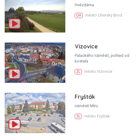
Hvězdárna
město Uherský Brod
UH
Vizovice
Palackého náměstí, pohled od
kostela
město Vizovice
ZL
Fryšták
náměstí Míru
město Fryšták
ZL