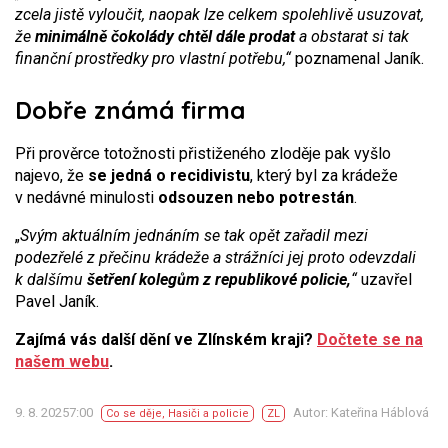
zcela jistě vyloučit, naopak lze celkem spolehlivě usuzovat,
že
minimálně čokolády chtěl dále prodat
a obstarat si tak
finanční prostředky pro vlastní potřebu,“
poznamenal Janík.
Dobře známá firma
Při prověrce totožnosti přistiženého zloděje pak vyšlo
najevo, že
se jedná o recidivistu
, který byl za krádeže
v nedávné minulosti
odsouzen nebo potrestán
.
„
Svým aktuálním jednáním se tak opět zařadil mezi
podezřelé z přečinu krádeže a strážníci jej proto odevzdali
k dalšímu
šetření kolegům z republikové policie,
“
uzavřel
Pavel Janík.
Zajímá vás další dění ve Zlínském kraji?
Dočtete se na
našem webu
.
9. 8. 20257:00
Autor: Kateřina Háblová
Co se děje
,
Hasiči a policie
ZL