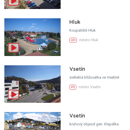
Hluk
Koupaliště Hluk
město Hluk
UH
Vsetín
světelná křižovatka ve Vsetíně
město Vsetín
VS
Vsetín
kruhový objezd gen. Klapálka