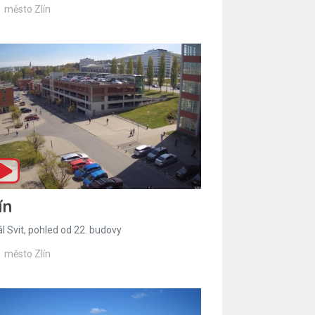
město Zlín
ín
l Svit, pohled od 22. budovy
město Zlín