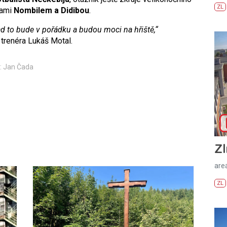
ZL
rami
Nombilem a Didibou
.
nad to bude v pořádku a budou moci na hřiště,“
 trenéra Lukáš Motal.
: Jan Čada
Zl
areá
ZL