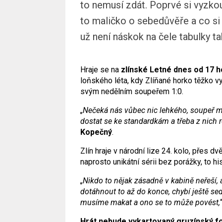
to nemusí zdát. Poprvé si vyzkouš
to maličko o sebedůvěře a co si
už není náskok na čele tabulky tak
Hraje se na
zlínské Letné dnes od 17 h
loňského léta, kdy Zlíňané horko těžko v
svým nedělním soupeřem 1:0.
„Nečeká nás vůbec nic lehkého, soupeř má
dostat se ke standardkám a třeba z nich 
Kopečný
.
Zlín hraje v národní lize 24. kolo, přes 
naprosto unikátní sérii bez porážky, to h
„Nikdo to nějak zásadně v kabině neřeší, 
dotáhnout to až do konce, chybí ještě sed
musíme makat a ono se to může povést,
Hrát nebude vykartovaný gruzínský fo