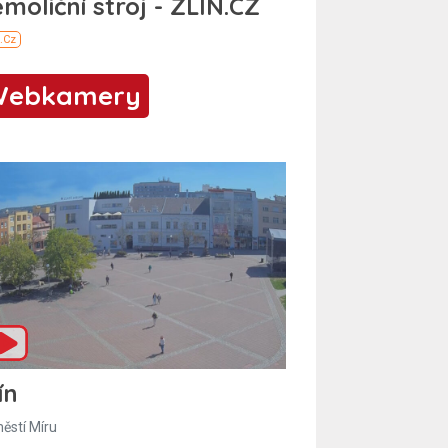
Webkamery
ín
ěstí Míru