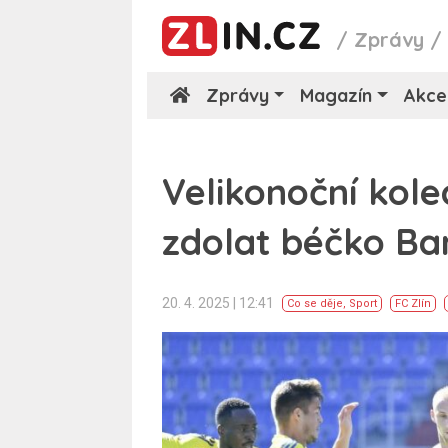
/
Zprávy
Zprávy
Magazín
Akce
Velikonoční kole
zdolat béčko Ba
20. 4. 2025 | 12:41
Co se děje
,
Sport
FC Zlín