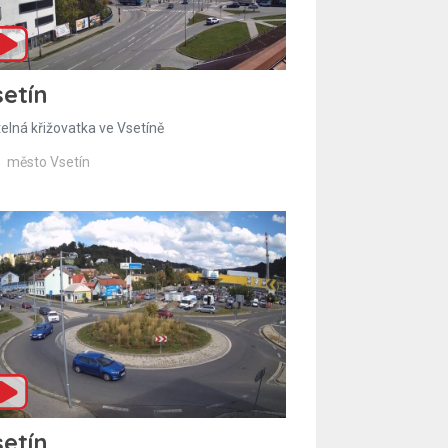
etín
telná křižovatka ve Vsetíně
město Vsetín
etín