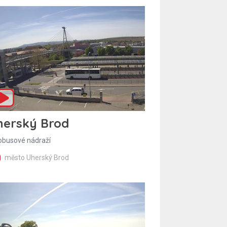
herský Brod
obusové nádraží
město Uherský Brod