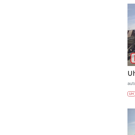
U
aut
UH