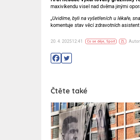
maxivíkendu visel nad dvěma jinými opo
„Uvidíme, byli na vyšetřeních u lékaře, s
komentuje stav věcí zdravotních asistent
20. 4. 202512:41
Autor
Co se děje
,
Sport
ZL
Čtěte také