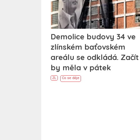
Demolice budovy 34 ve
zlínském baťovském
areálu se odkládá. Začít
by měla v pátek
ZL
Co se děje