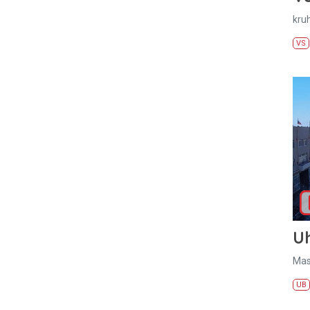
kru
VS
U
Mas
UB