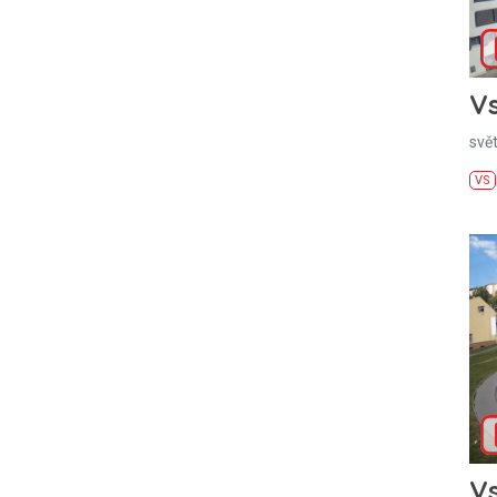
Vs
svě
VS
Vs