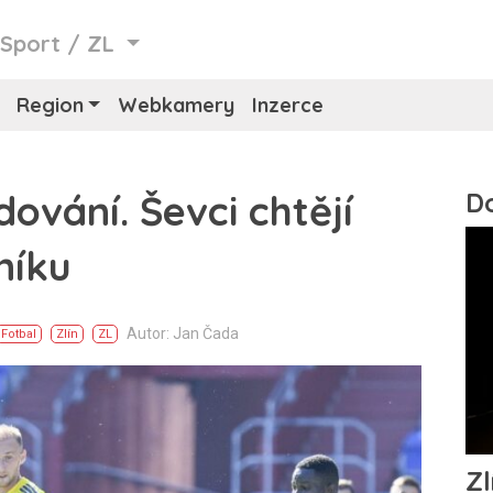
/
Sport
/
ZL
Region
Webkamery
Inzerce
dování. Ševci chtějí
níku
Autor: Jan Čada
Fotbal
Zlín
ZL