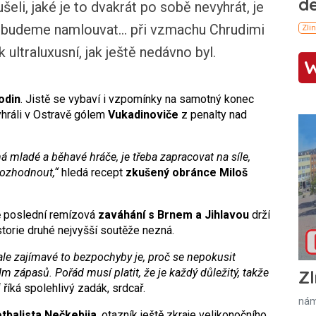
eli, jaké je to dvakrát po sobě nevyhrát, je
 budeme namlouvat... při vzmachu Chrudimi
 ultraluxusní, jak ještě nedávno byl.
odin
. Jistě se vybaví i vzpomínky na samotný konec
yhráli v Ostravě gólem
Vukadinoviče
z penalty nad
 mladé a běhavé hráče, je třeba zapracovat na síle,
rozhodnout,“
hledá recept
zkušený obránce Miloš
dvě poslední remízová
zaváhání s Brnem a Jihlavou
drží
istorie druhé nejvyšší soutěže nezná.
ale zajímavé to bezpochyby je, proč se nepokusit
m zápasů. Pořád musí platit, že je každý důležitý, takže
Zl
“ říká spolehlivý zadák, srdcař.
nám
tbalista Nečkebija
, otazník ještě zkraje velikonočního