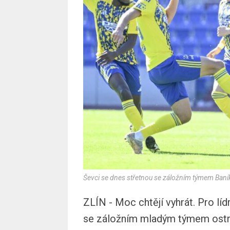
Ševci se dnes střetnou se záložním týmem Baník
ZLÍN - Moc chtějí vyhrát. Pro líd
se záložním mladým týmem ostr