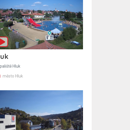
luk
paliště Hluk
město Hluk