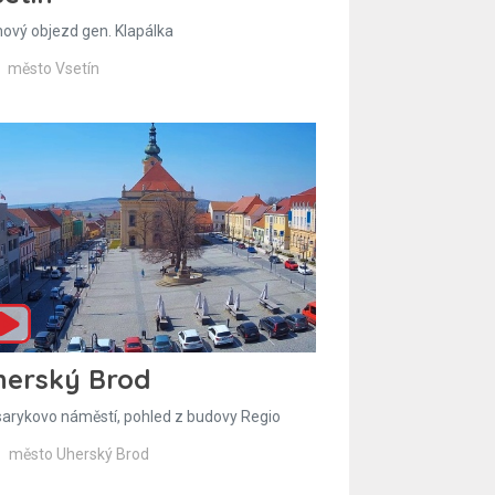
hový objezd gen. Klapálka
město Vsetín
herský Brod
arykovo náměstí, pohled z budovy Regio
město Uherský Brod