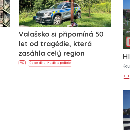
Valašsko si připomíná 50
let od tragédie, která
zasáhla celý region
H
VS
Co se děje
,
Hasiči a policie
Kou
UH