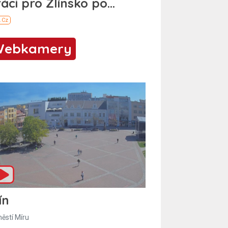
Webkamery
ín
ěstí Míru