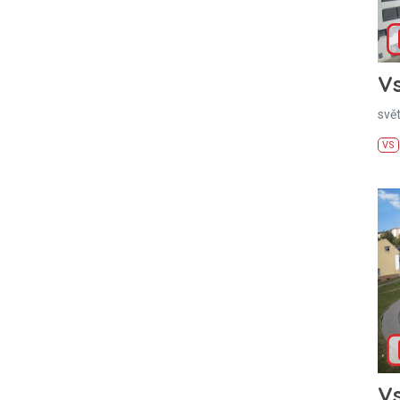
Vs
svě
VS
Vs