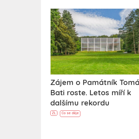
Zájem o Památník Tom
Bati roste. Letos míří k
dalšímu rekordu
ZL
Co se děje