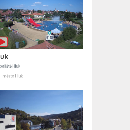
luk
paliště Hluk
město Hluk