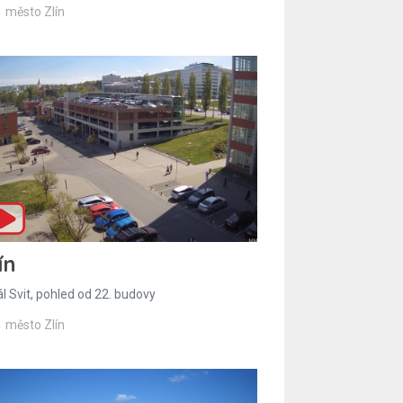
město Zlín
ín
l Svit, pohled od 22. budovy
město Zlín