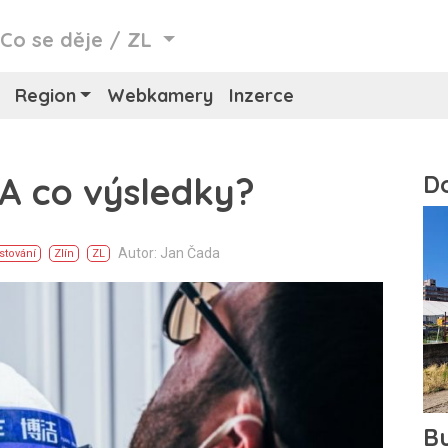
/
Co se děje
/
ZL
Region
Webkamery
Inzerce
 A co výsledky?
Autor: Jan Čada
stování
Zlín
ZL