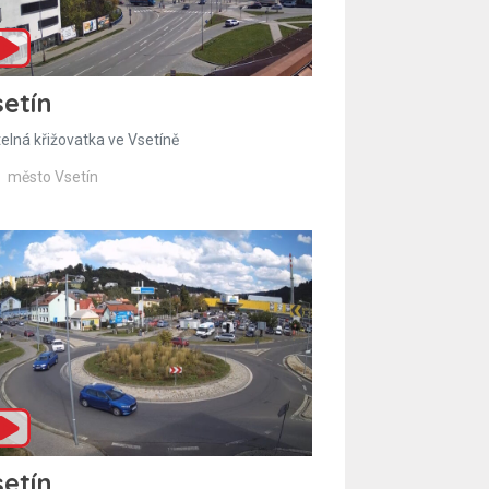
etín
telná křižovatka ve Vsetíně
město Vsetín
etín