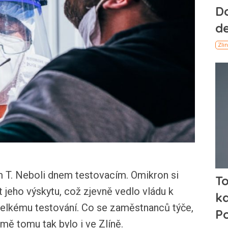
m T. Neboli dnem testovacím. Omikron si
 jeho výskytu, což zjevně vedlo vládu k
velkému testování. Co se zaměstnanců týče,
ě tomu tak bylo i ve Zlíně.