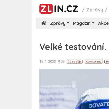
/
Zprávy
Zprávy
Magazín
Akce
Velké testování.
18. 1. 2022 | 9:05
Co se děje
Koronavirus
Te