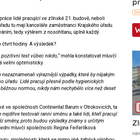
ráce lidé pracující ve zlínské 21. budově, neboli
řadu tu mají kanceláře zaměstnanci Krajského úřadu.
váním, tedy výtěrem z nosohltanu, úplně každý.
 čtvrt hodiny. A výsledek?
ozitivní test vůbec nikdo,“
mohla konstatovat mluvčí
 velmi optimisticky.
 nezaznamenali výraznější výpadky, které by nějakým
úřadu. Lidé pracují přesně podle hygienických
 je běžnou normou, nikdy nám nechybělo více než deset
é ve společnosti Continental Barum v Otrokovicích, ta
nejdříve testovali ranní směnu a také lidi, kteří pracují
lší směny, proto budou výsledky známy s určitým
Zl
edni mluvčí společnosti Regina Feiferlíková.
nám
puru, společnosti, která se mimo jiné zabývá výrobou