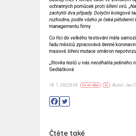
ochranných pomůcek proti šíření virů.
„Na
zachytili dva případy. Dotyční kolegové 
rozhodne, podle všeho je čeká pětidenní 
managementu firmy.
Co říci do velkého testování měla samozř
řadu měsíců zpracovává denně koronaviro
masové šíření mutace omikron nepotvrzuj
„Stovka testů u nás neodhalila jediného 
Sedláčková.
18. 1. 20229:05
Autor: Jan 
Co se děje
ZL
Čtěte také