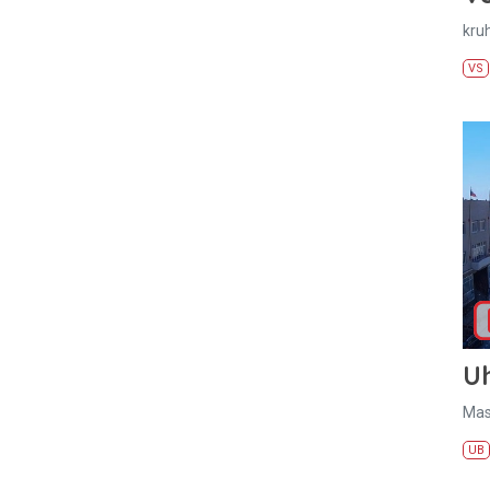
kru
VS
U
Mas
UB