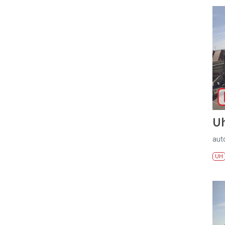
U
aut
UH