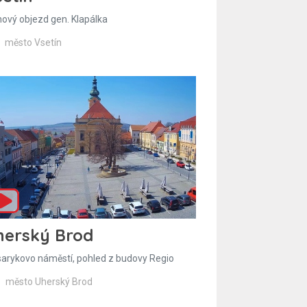
hový objezd gen. Klapálka
město Vsetín
herský Brod
arykovo náměstí, pohled z budovy Regio
město Uherský Brod