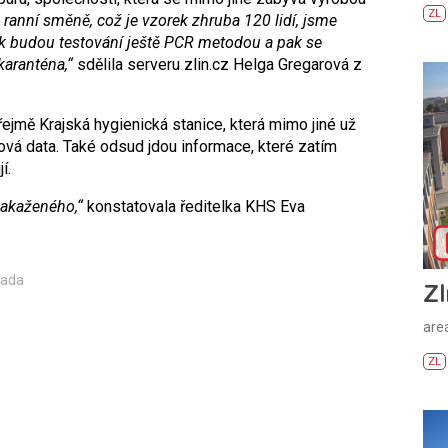
ZL
 ranní směně, což je vzorek zhruba 120 lidí, jsme
tak budou testování ještě PCR metodou a pak se
karanténa,“
sdělila serveru zlin.cz Helga Gregarová z
ejmě Krajská hygienická stanice, která mimo jiné už
vá data. Také odsud jdou informace, které zatím
í.
nakaženého,“
konstatovala ředitelka KHS Eva
Čada
Zl
areá
ZL