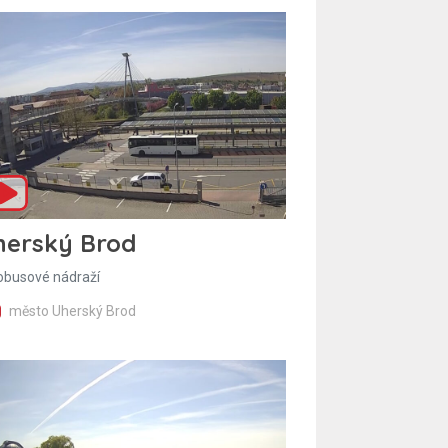
herský Brod
obusové nádraží
město Uherský Brod