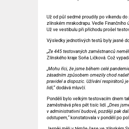
Už od půl sedmé proudily po víkendu do p
zlínském mrakodrapu. Vedle Finančního ú
Už ve vestibulu při příchodu prošel testo
Výsledky jednotlivých testů byly jasné do
„Ze 445 testovaných zaměstnanců neměl p
Zlínského kraje Soňa Ličková. Což vypadá
„Mohu říci, že jsme během celé pandemie
zásadním způsobem omezily chod našeho 
pravidel a dispozic. Užívání respirátorů
lidí,“
dodává mluvčí.
Pondělí bylo velkým testovacím dnem tak
zaměstnává přes pět tisíc lidí.
„Dnes jsme 
v administrativní budově, později pak da
odstupem,“
konstatovala v pondělí po pol
Jasněji měli v témže čase ve zlínském S