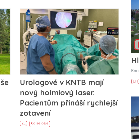
H
Kou
áše
Urologové v KNTB mají
UH
nový holmiový laser.
Pacientům přináší rychlejší
zotavení
ZL
Co se děje