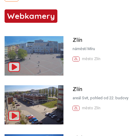
Webkamery
Zlín
náměstí Míru
město Zlín
ZL
Zlín
areál Svit, pohled od 22. budovy
město Zlín
ZL