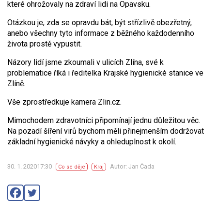
které ohrožovaly na zdraví lidi na Opavsku.
Otázkou je, zda se opravdu bát, být střízlivě obezřetný,
anebo všechny tyto informace z běžného každodenního
života prostě vypustit.
Názory lidí jsme zkoumali v ulicích Zlína, své k
problematice říká i ředitelka Krajské hygienické stanice ve
Zlíně.
Vše zprostředkuje kamera Zlin.cz.
Mimochodem zdravotníci připomínají jednu důležitou věc.
Na pozadí šíření virů bychom měli přinejmenším dodržovat
základní hygienické návyky a ohleduplnost k okolí.
30. 1. 202017:30
Autor: Jan Čada
Co se děje
Kraj