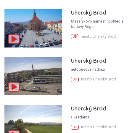
Uherský Brod
Masarykovo náměstí, pohled z
budovy Regio
město Uherský Brod
UB
Uherský Brod
autobusové nádraží
město Uherský Brod
UH
Uherský Brod
Hvězdárna
město Uherský Brod
UH