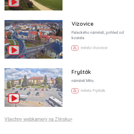
Vizovice
Palackého náměstí, pohled od
kostela
město Vizovice
ZL
Fryšták
náměstí Míru
město Fryšták
ZL
Všechny webkamery na Zlínsku>