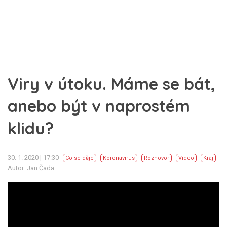
Viry v útoku. Máme se bát,
anebo být v naprostém
klidu?
30. 1. 2020 | 17:30
Co se děje
Koronavirus
Rozhovor
Video
Kraj
Autor: Jan Čada