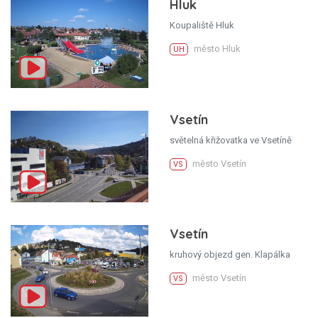
Hluk
Koupaliště Hluk
město Hluk
UH
Vsetín
světelná křižovatka ve Vsetíně
město Vsetín
VS
Vsetín
kruhový objezd gen. Klapálka
město Vsetín
VS