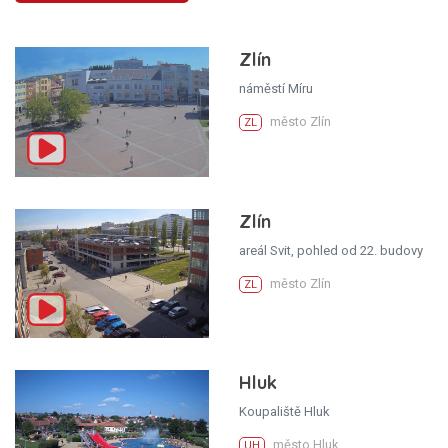
Zlín
náměstí Míru
město Zlín
ZL
Zlín
areál Svit, pohled od 22. budovy
město Zlín
ZL
Hluk
Koupaliště Hluk
město Hluk
UH