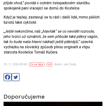
přijde vhod,“
povídá v ostrém listopadovém sluníčku
spokojeně paní vracející se domů do Kostelce.
Když je tepleji, zastavují se tu rádi i další lidé, mimo pěších
turistů také cyklisté.
„Ještě nekončíme, náš „hlavňák“ se co nevidět rozroste,
jeho tvůrci už oznámili, že sem přibude také pěkný vagón,
tak to bude naše hlavní nádraží ještě pěknější,“
uzavírá
vycházku na slovácký způsob plnou originalit a vtipu
starosta Kostelce Tomáš Kučera.
10. 11. 202418:42
Autor: Jan Čada
Co se děje
UH