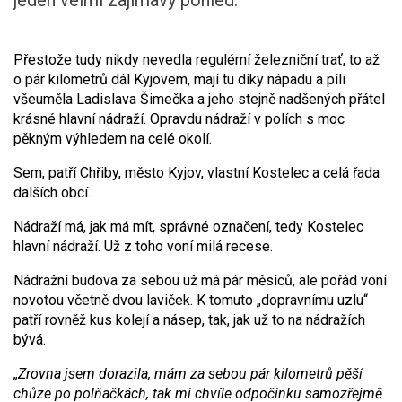
jeden velmi zajímavý pohled.
Přestože tudy nikdy nevedla regulérní železniční trať, to až
o pár kilometrů dál Kyjovem, mají tu díky nápadu a píli
všeuměla Ladislava Šimečka a jeho stejně nadšených přátel
krásné hlavní nádraží. Opravdu nádraží v polích s moc
pěkným výhledem na celé okolí.
Sem, patří Chřiby, město Kyjov, vlastní Kostelec a celá řada
dalších obcí.
Nádraží má, jak má mít, správné označení, tedy Kostelec
hlavní nádraží. Už z toho voní milá recese.
Nádražní budova za sebou už má pár měsíců, ale pořád voní
novotou včetně dvou laviček. K tomuto „dopravnímu uzlu“
patří rovněž kus kolejí a násep, tak, jak už to na nádražích
bývá.
„Zrovna jsem dorazila, mám za sebou pár kilometrů pěší
chůze po polňačkách, tak mi chvíle odpočinku samozřejmě