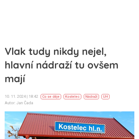
Vlak tudy nikdy nejel,
hlavní nádraží tu ovšem
mají
10. 11. 2024 | 18:42
Co se děje
Kostelec
Nádraží
UH
Autor: Jan Čada