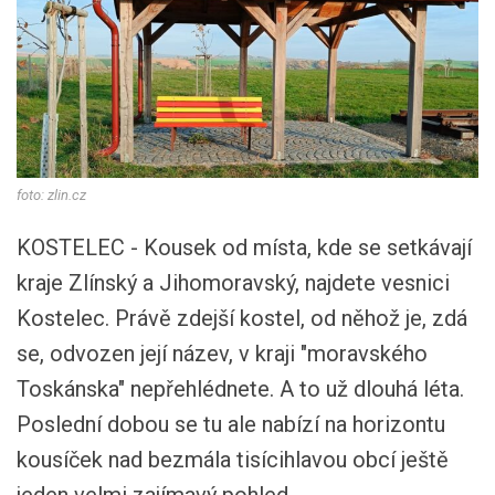
foto: zlin.cz
KOSTELEC - Kousek od místa, kde se setkávají
kraje Zlínský a Jihomoravský, najdete vesnici
Kostelec. Právě zdejší kostel, od něhož je, zdá
se, odvozen její název, v kraji "moravského
Toskánska" nepřehlédnete. A to už dlouhá léta.
Poslední dobou se tu ale nabízí na horizontu
kousíček nad bezmála tisícihlavou obcí ještě