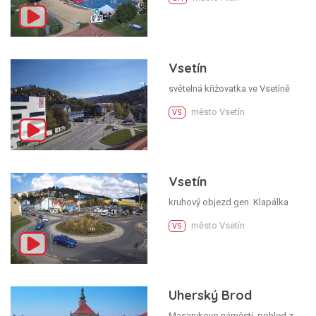
Vsetín
světelná křižovatka ve Vsetíně
město Vsetín
VS
Vsetín
kruhový objezd gen. Klapálka
město Vsetín
VS
Uherský Brod
Masarykovo náměstí, pohled z