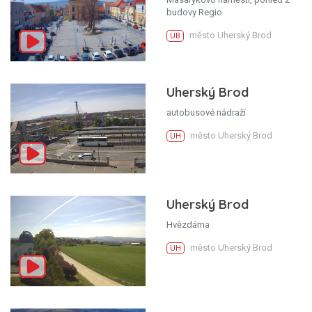
budovy Regio
město Uherský Brod
UB
Uherský Brod
autobusové nádraží
město Uherský Brod
UH
Uherský Brod
Hvězdárna
město Uherský Brod
UH