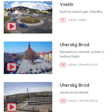
Vsetín
kruhový objezd gen. Klapálka
město Vsetín
VS
Uherský Brod
Masarykovo náměstí, pohled z
budovy Regio
město Uherský Brod
UB
Uherský Brod
autobusové nádraží
město Uherský Brod
UH