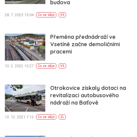
budova
28. 7. 2023 15:04
Co se děje
VS
Přeměna přednádraží ve
Vsetíně začne demoličními
pracemi
10. 2. 2022 15:27
Co se děje
VS
Otrokovice získaly dotaci na
revitalizaci autobusového
nádraží na Baťově
13. 12. 2021 7:13
Co se děje
ZL