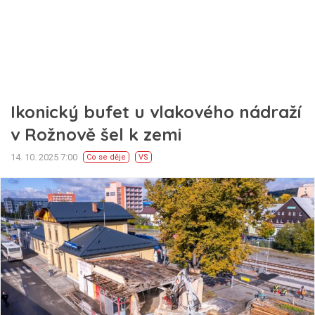
Ikonický bufet u vlakového nádraží
v Rožnově šel k zemi
14. 10. 2025 7:00
Co se děje
VS