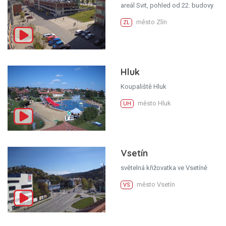
areál Svit, pohled od 22. budovy
město Zlín
ZL
Hluk
Koupaliště Hluk
město Hluk
UH
Vsetín
světelná křižovatka ve Vsetíně
město Vsetín
VS