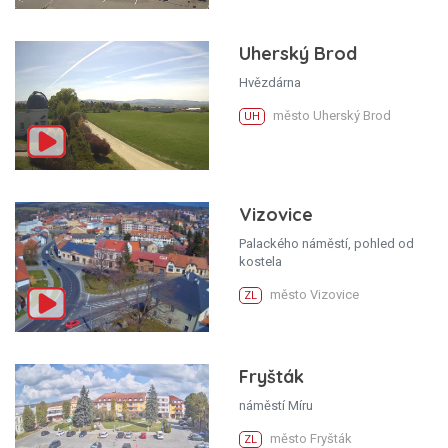
Uherský Brod
Hvězdárna
město Uherský Brod
UH
Vizovice
Palackého náměstí, pohled od
kostela
město Vizovice
ZL
Fryšták
náměstí Míru
město Fryšták
ZL