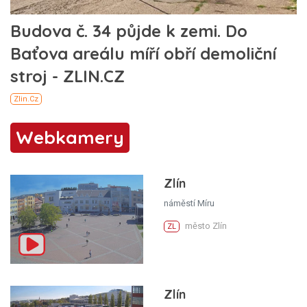
Webkamery
Zlín
náměstí Míru
město Zlín
ZL
Zlín