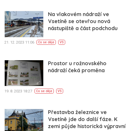
Na vlakovém nádraží ve
Vsetíně se otevřou nová
nástupiště a část podchodu
21. 12. 2023 11:06
Co se děje
VS
Prostor u rožnovského
nádraží čeká proměna
19. 8. 2023 18:27
Co se děje
VS
Přestavba železnice ve
Vsetíně jde do další fáze. K
zemi půjde historická výpravní