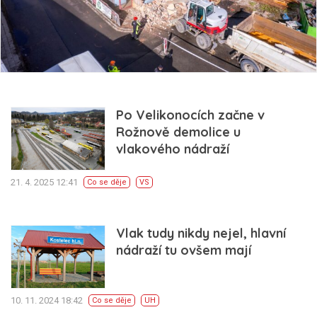
Po Velikonocích začne v
Rožnově demolice u
vlakového nádraží
21. 4. 2025 12:41
Co se děje
VS
Vlak tudy nikdy nejel, hlavní
nádraží tu ovšem mají
10. 11. 2024 18:42
Co se děje
UH