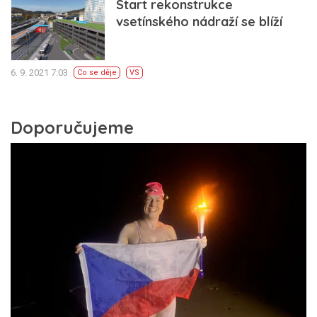
Start rekonstrukce
vsetínského nádraží se blíží
6. 9. 2021 7:03
Co se děje
VS