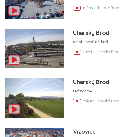
město Uherský Brod
UB
Uherský Brod
autobusové nádraží
město Uherský Brod
UH
Uherský Brod
Hvězdárna
město Uherský Brod
UH
Vizovice