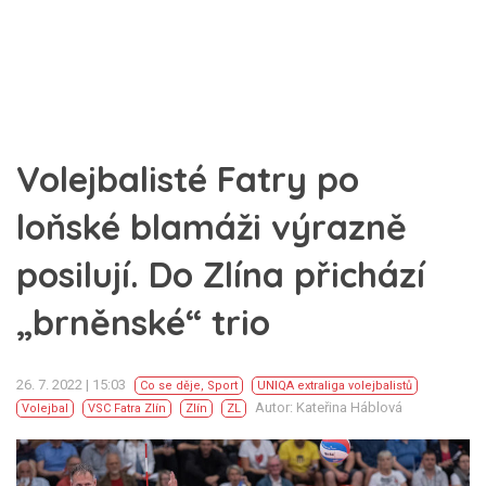
Volejbalisté Fatry po
loňské blamáži výrazně
posilují. Do Zlína přichází
„brněnské“ trio
26. 7. 2022 | 15:03
Co se děje
,
Sport
UNIQA extraliga volejbalistů
Autor: Kateřina Háblová
Volejbal
VSC Fatra Zlín
Zlín
ZL