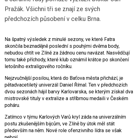
Pražák. Všichni tři se znají ze svých
předchozích působení v celku Brna.
Na špatný výsledek z minulé sezony, ve které Fatra
skončila beznadějně poslední s pouhými dvěma body,
nebudou chtít ve Zlíně za žádnou cenu navázat. Nasvědčují
tomu také příchody, které klub oznámil krátce po skončení
letošního extraligového ročníku.
Nejzvučnější posilou, která do Baťova města přichází, je
pětadvacetiletý univerzál Daniel Římal. Ten v předchozích
dvou sezonách hájil barvy Karlovarska, se kterým získal dva
mistrovské tituly v extralize a stříbrnou medaili v Českém
poháru.
Zatímco v týmu Karlových Varů kryl záda na univerzálním
postu zkušenějším bijcům, ve Zlíně by útok měl stát
především na něm. Nové role ofenzivního lídra se však
nebojí.