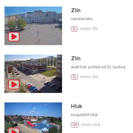
Zlín
náměstí Míru
město Zlín
ZL
Zlín
areál Svit, pohled od 22. budovy
město Zlín
ZL
Hluk
Koupaliště Hluk
město Hluk
UH