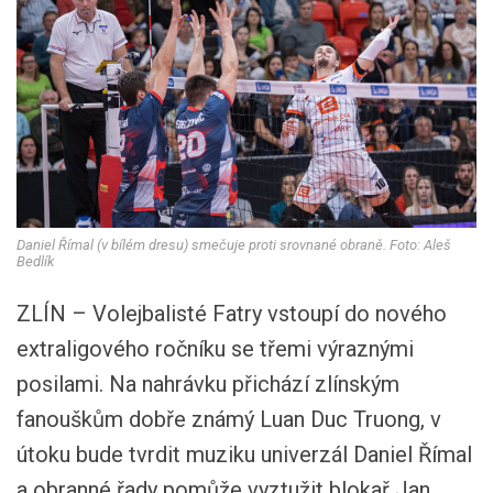
Daniel Římal (v bílém dresu) smečuje proti srovnané obraně. Foto: Aleš
Bedlík
ZLÍN – Volejbalisté Fatry vstoupí do nového
extraligového ročníku se třemi výraznými
posilami. Na nahrávku přichází zlínským
fanouškům dobře známý Luan Duc Truong, v
útoku bude tvrdit muziku univerzál Daniel Římal
a obranné řady pomůže vyztužit blokař Jan