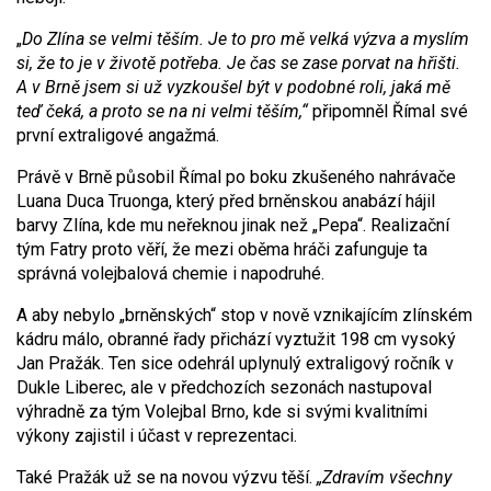
„
Do Zlína se velmi těším. Je to pro mě velká výzva a myslím
si, že to je v životě potřeba. Je čas se zase porvat na hřišti.
A v Brně jsem si už vyzkoušel být v podobné roli, jaká mě
teď čeká, a proto se na ni velmi těším,“
připomněl Římal své
první extraligové angažmá.
Právě v Brně působil Římal po boku zkušeného nahrávače
Luana Duca Truonga, který před brněnskou anabází hájil
barvy Zlína, kde mu neřeknou jinak než „Pepa“. Realizační
tým Fatry proto věří, že mezi oběma hráči zafunguje ta
správná volejbalová chemie i napodruhé.
A aby nebylo „brněnských“ stop v nově vznikajícím zlínském
kádru málo, obranné řady přichází vyztužit 198 cm vysoký
Jan Pražák. Ten sice odehrál uplynulý extraligový ročník v
Dukle Liberec, ale v předchozích sezonách nastupoval
výhradně za tým Volejbal Brno, kde si svými kvalitními
výkony zajistil i účast v reprezentaci.
Také Pražák už se na novou výzvu těší.
„Zdravím všechny