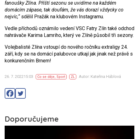
fanoušky Zlína. Příští sezonu se uvidíme na každém
domácím zápase, tak doufám, že vás dorazí vždycky co
nejvíc,“
sdělil Pražák na klubovém Instagramu.
Vedle příchodů oznámilo vedení VSC Fatry Zlín také odchod
nahrávače Karima Lamriho, který ve Zlíně působil tři sezony.
Volejbalisté Zlína vstoupí do nového ročníku extraligy 24.
září, kdy se na domácí palubovce utkají jak jinak než právě s
konkurenčním Brnem!
26. 7. 202215:03
Autor: Kateřina Háblová
Co se děje
,
Sport
ZL