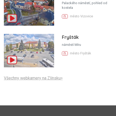
Palackého náměstí, pohled od
kostela
město Vizovice
ZL
Fryšták
náměstí Míru
město Fryšták
ZL
Všechny webkamery na Zlínsku>