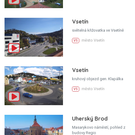
Vsetín
světelná křižovatka ve Vsetíně
město Vsetín
VS
Vsetín
kruhový objezd gen. Klapálka
město Vsetín
VS
Uherský Brod
Masarykovo náměstí, pohled z
budovy Regio