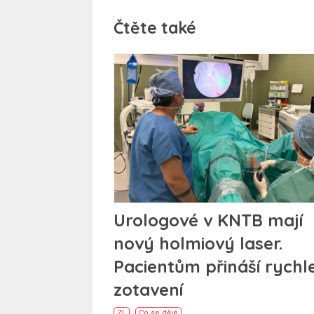
Čtěte také
Urologové v KNTB mají
nový holmiový laser.
Pacientům přináší rychle
zotavení
ZL
Co se děje