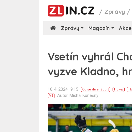
/
Zprávy
Zprávy
Magazín
Akce
Vsetín vyhrál Ch
vyzve Kladno, hr
10. 4. 2024 | 9:15
Co se děje
,
Sport
Hokej
Ho
Autor: Michal Konečný
VS