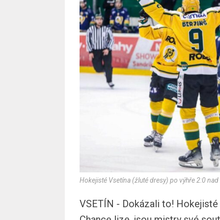
Hokejisté Vsetína (žluté dresy) po výhře 2:0 na
VSETÍN - Dokázali to! Hokejisté 
Chance lize, jsou mistry své sout