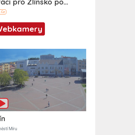
Webkamery
ín
ěstí Míru