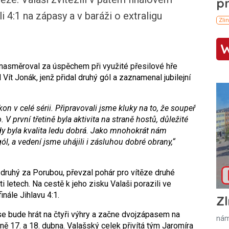
li 4:1 na zápasy a v baráži o extraligu
asměroval za úspěchem při využité přesilové hře
Vít Jonák, jenž přidal druhý gól a zaznamenal jubilejní
kon v celé sérii. Připravovali jsme kluky na to, že soupeř
. V první třetině byla aktivita na straně hostů, důležité
kdy byla kvalita ledu dobrá. Jako mnohokrát nám
gól, a vedení jsme uhájili i zásluhou dobré obrany,“
l druhý za Porubou, převzal pohár pro vítěze druhé
i letech. Na cestě k jeho zisku Valaši porazili ve
inále Jihlavu 4:1.
Zl
se bude hrát na čtyři výhry a začne dvojzápasem na
nám
ně 17. a 18. dubna. Valašský celek přivítá tým Jaromíra