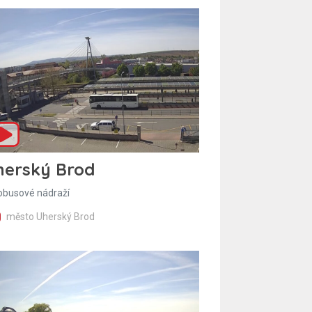
herský Brod
obusové nádraží
město Uherský Brod