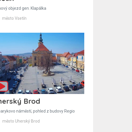
hový objezd gen. Klapálka
město Vsetín
herský Brod
arykovo náměstí, pohled z budovy Regio
město Uherský Brod