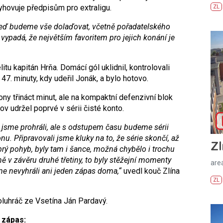
vyhovuje předpisům pro extraligu.
ZL
 teď budeme vše dolaďovat, včetně pořadatelského
vypadá, že největším favoritem pro jejich konání je
itu kapitán Hrňa. Domácí gól uklidnil, kontrolovali
47. minuty, kdy udeřil Jonák, a bylo hotovo.
y třináct minut, ale na kompaktní defenzivní blok
ov udržel poprvé v sérii čisté konto.
že jsme prohráli, ale s odstupem času budeme sérii
nu. Připravovali jsme kluky na to, že série skončí, až
Zl
brý pohyb, byly tam i šance, možná chybělo i trochu
ně v závěru druhé třetiny, to byly stěžejní momenty
areá
me nevyhráli ani jeden zápas doma,“
uvedl kouč Zlína
ZL
oluhráč ze Vsetína Ján Pardavý.
. zápas: