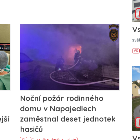
Vs
svě
VS
Noční požár rodinného
domu v Napajedlech
jší
zaměstnal deset jednotek
hasičů
Vs
ZL
Co se děje
,
Hasiči a policie