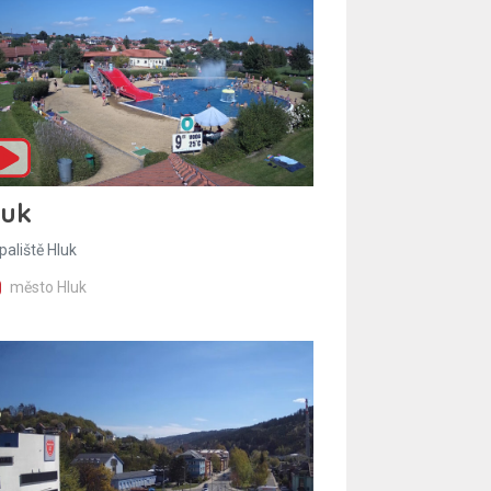
luk
paliště Hluk
město Hluk