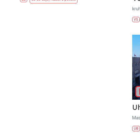
kru
VS
U
Mas
UB