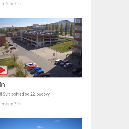
město Zlín
ín
l Svit, pohled od 22. budovy
město Zlín