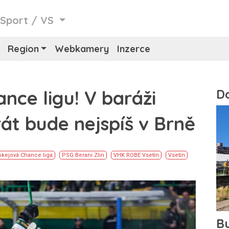
/
Sport
/
VS
Region
Webkamery
Inzerce
ance ligu! V baráži
át bude nejspíš v Brně
kejová Chance liga
PSG Berani Zlin
VHK ROBE Vsetín
Vsetín