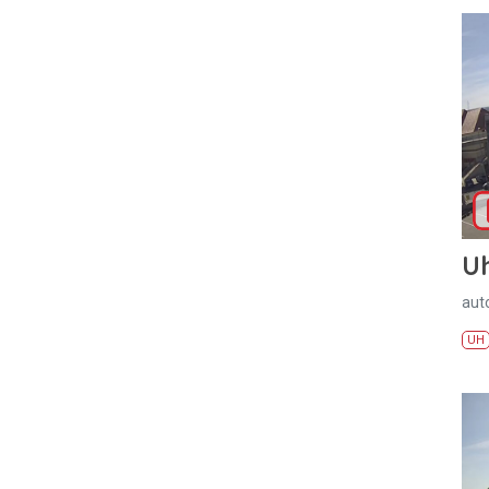
U
aut
UH