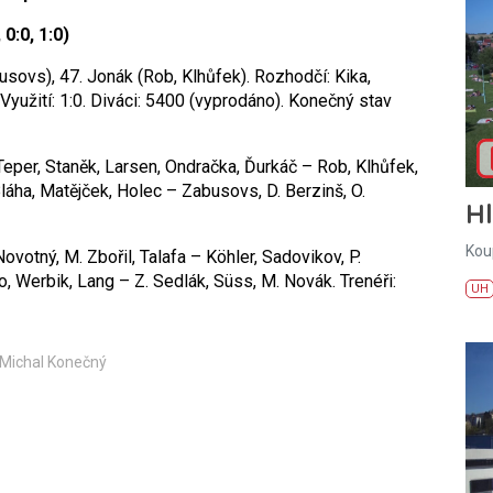
0:0, 1:0)
usovs), 47. Jonák (Rob, Klhůfek). Rozhodčí: Kika,
 Využití: 1:0. Diváci: 5400 (vyprodáno). Konečný stav
Teper, Staněk, Larsen, Ondračka, Ďurkáč – Rob, Klhůfek,
láha, Matějček, Holec – Zabusovs, D. Berzinš, O.
H
Kou
Novotný, M. Zbořil, Talafa – Köhler, Sadovikov, P.
, Werbik, Lang – Z. Sedlák, Süss, M. Novák. Trenéři:
UH
 Michal Konečný