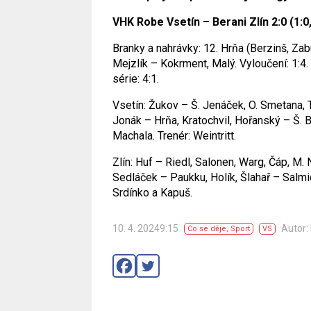
VHK Robe Vsetín – Berani Zlín 2:0 (1:0, 
Branky a nahrávky: 12. Hrňa (Berzinš, Zab
Mejzlík – Kokrment, Malý. Vyloučení: 1:4.
série: 4:1.
Vsetín: Žukov – Š. Jenáček, O. Smetana, 
Jonák – Hrňa, Kratochvil, Hořanský – Š. B
Machala. Trenér: Weintritt.
Zlín: Huf – Riedl, Salonen, Warg, Čáp, M. 
Sedláček – Paukku, Holík, Šlahař – Salmio
Srdínko a Kapuš.
10. 4. 20249:15
Autor:
Co se děje
,
Sport
VS