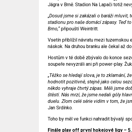
Jágra v Brně. Stadion Na Lapači totiž ne
„
Dosud jsme si zakázali o baráži mluvit,
stadionu pro naše domácí zápasy. Teď to 
Brno,“
připouští Weintritt.
Vsetín přiblížil návratu mezi tuzemskou el
náskok. Na druhou branku ale čekal až do 
Hostům v té době zbývalo do konce sezon
soupeře nevyzráli ani při power-play. Žuk
„
Těžko se hledají slova, je to zklamání, 
hodnotit pozitivně, stejně jako celou sezo
někdo vyhraje čtvrtý zápas. Měli jsme do
štěstí. Nás mrzí, že jsme nedali góly hlav
duelu. Zlom celé série vidím v tom, že js
Jan Srdínko.
Toho by měl ve funkci nahradit bývalý sp
Finále play off první hokejové ligy – 5