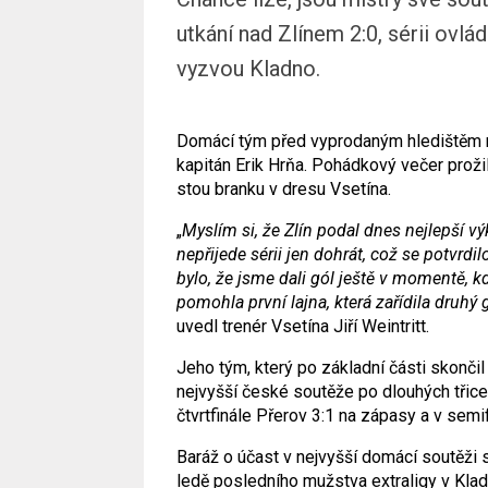
utkání nad Zlínem 2:0, sérii ovlád
vyzvou Kladno.
Domácí tým před vyprodaným hledištěm n
kapitán Erik Hrňa. Pohádkový večer prožil 
stou branku v dresu Vsetína.
„
Myslím si, že Zlín podal dnes nejlepší vý
nepřijede sérii jen dohrát, což se potvrdilo
bylo, že jsme dali gól ještě v momentě, 
pomohla první lajna, která zařídila druhý 
uvedl trenér Vsetína Jiří Weintritt.
Jeho tým, který po základní části skonči
nejvyšší české soutěže po dlouhých třicet
čtvrtfinále Přerov 3:1 na zápasy a v semif
Baráž o účast v nejvyšší domácí soutěži 
ledě posledního mužstva extraligy v Klad