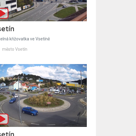
etín
telná křižovatka ve Vsetíně
město Vsetín
etín