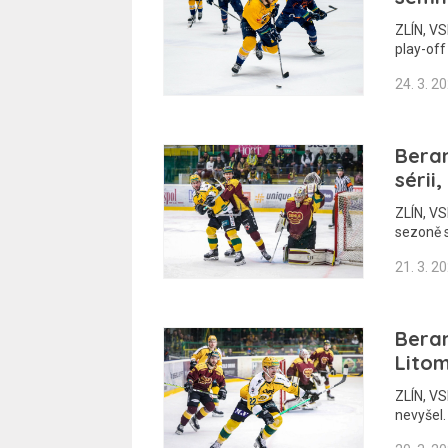
ZLÍN, VS
play-off 
24. 3. 2
Beran
sérii
ZLÍN, VS
sezoně 
21. 3. 2
Beran
Litom
ZLÍN, VS
nevyšel.