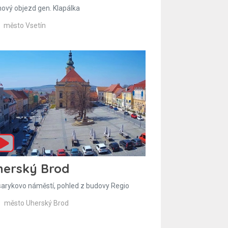
hový objezd gen. Klapálka
město Vsetín
herský Brod
arykovo náměstí, pohled z budovy Regio
město Uherský Brod