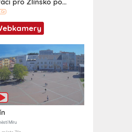
Webkamery
ín
ěstí Míru