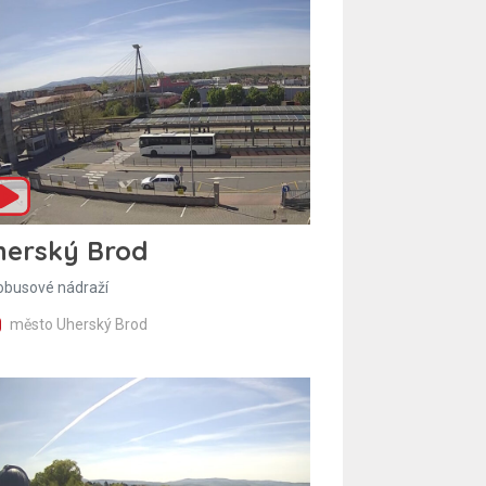
herský Brod
obusové nádraží
město Uherský Brod