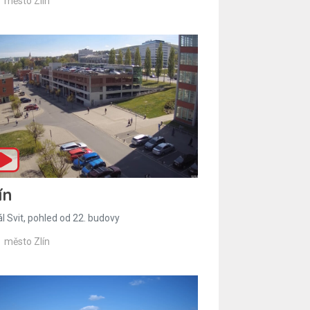
město Zlín
ín
l Svit, pohled od 22. budovy
město Zlín