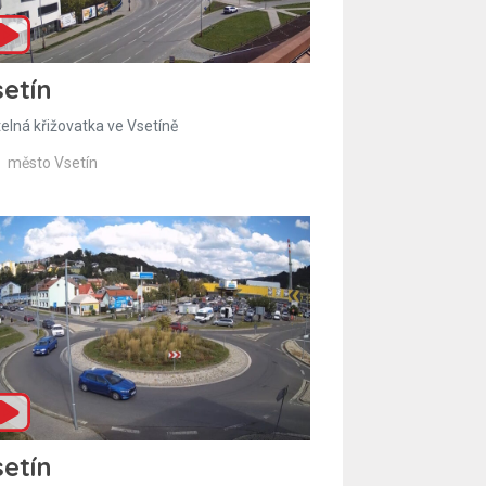
etín
telná křižovatka ve Vsetíně
město Vsetín
etín