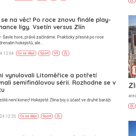
ZL
 se na věc! Po roce znovu finále play-
hance ligy. Vsetín versus Zlín
 Šavle hore, právě začínáme. Prakticky přesně po roce
drenalin hokejistů, ale…
24 13:04
Co se děje
Sport
VS
ZL
i vynulovali Litoměřice a potřetí
nali semifinálovou sérii. Rozhodne se v
Zl
tu
areá
eště není konec! Hokejisté Zlína boj o účast ve druhé baráži
ZL
024 12:35
Co se děje
Sport
ZL