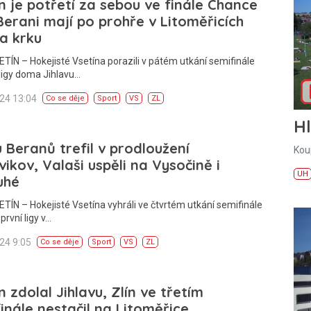
n je potřetí za sebou ve finále Chance
 Berani mají po prohře v Litoměřicích
a krku
ETÍN – Hokejisté Vsetína porazili v pátém utkání semifinále
ligy doma Jihlavu…
024 13:04
Co se děje
Sport
VS
ZL
H
 Beranů trefil v prodloužení
Kou
ikov, Valaši uspěli na Vysočině i
UH
uhé
ETÍN – Hokejisté Vsetína vyhráli ve čtvrtém utkání semifinále
první ligy v…
024 9:05
Co se děje
Sport
VS
ZL
n zdolal Jihlavu, Zlín ve třetím
inále nestačil na Litoměřice