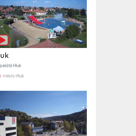
luk
paliště Hluk
město Hluk