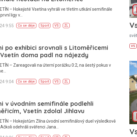
ETÍN – Hokejisté Vsetína vyhráli ve třetím utkání semifinále
první ligy v…
Vs
024 9:55
Co se děje
Sport
VS
ZL
svě
i po exhibici srovnali s Litoměřicemi
VS
, Vsetín doma padl na nájezdy
ETÍN – Zareagovali na úterní porážku 0:2, na šestý pokus v
se…
024 9:04
Co se děje
Sport
VS
ZL
i v úvodním semifinále podlehli
ěřicím, Vsetín zdolal Jihlavu
ETÍN – Hokejistům Zlína úvodní semifinálový duel výsledkově
 Ačkoli odehráli svěřenci Jana…
Vs