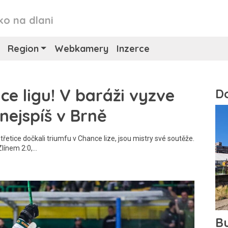
ko na dlani
Region
Webkamery
Inzerce
ce ligu! V baráži vyzve
nejspíš v Brně
třetice dočkali triumfu v Chance lize, jsou mistry své soutěže.
Zlínem 2:0,…