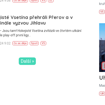
024 9:06
Co se děje
Sport
VS
ZL
kru
VS
isté Vsetína přehráli Přerov a v
inále vyzvou Jihlavu
 Jsou tam! Hokejisté Vsetína zvítězili ve čtvrtém utkání
le play-off první ligy…
024 9:02
Co se děje
Sport
VS
Další »
U
Mas
UB