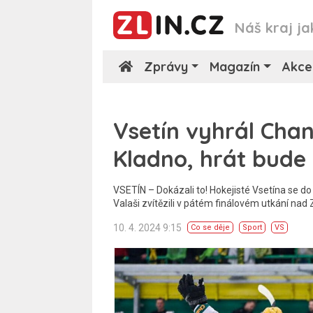
Náš kraj ja
Zprávy
Magazín
Akce
Vsetín vyhrál Chan
Kladno, hrát bude 
VSETÍN – Dokázali to! Hokejisté Vsetína se do 
Valaši zvítězili v pátém finálovém utkání nad 
10. 4. 2024 9:15
Co se děje
Sport
VS