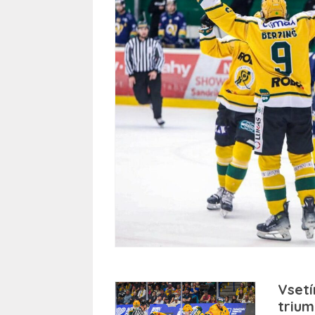
Vsetí
trium