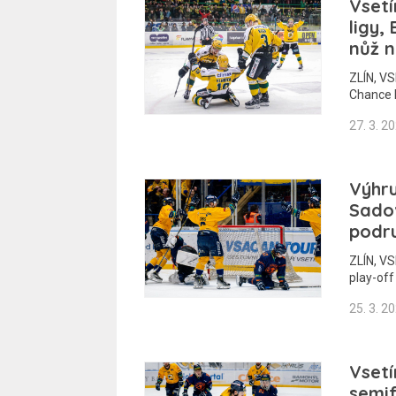
Vsetí
ligy,
nůž n
ZLÍN, VS
Chance 
27. 3. 2
Výhru
Sadov
podr
ZLÍN, VS
play-off 
25. 3. 2
Vsetí
semif