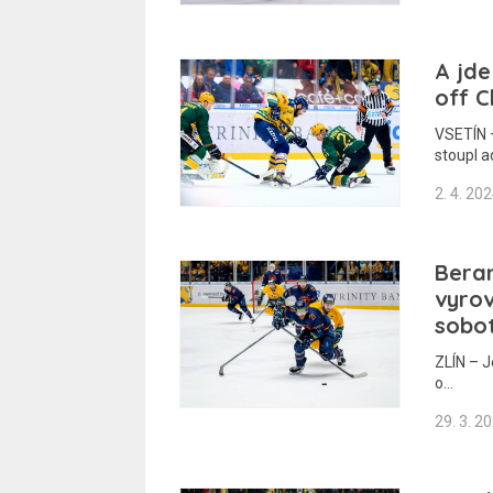
A jde
off C
VSETÍN –
stoupl a
2. 4. 20
Beran
vyrov
sobo
ZLÍN – J
o…
29. 3. 2