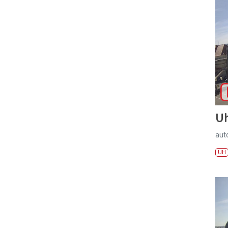
U
aut
UH