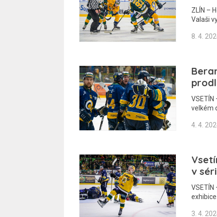
ZLÍN – H
Valaši vy
8. 4. 20
Beran
prodl
VSETÍN –
velkém 
4. 4. 20
Vsetí
v sér
VSETÍN –
exhibice
3. 4. 20