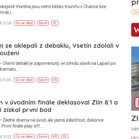
okejisté Vsetína jsou velmi blízko triumfu v Chance lize.
hráli i…
24 9:04
Co se děje
Sport
ZL
i se oklepali z debaklu, Vsetín zdolali v
oužení
 Úterní debakl je zapomenutý, ve středu slavili na Lapači po
dramatu…
24 9:05
Co se děje
Sport
VS
n v úvodním finále deklasoval Zlín 8:1 a
ii získal první bod
Zl
 Žádné drama na úvod, ale jasná záležitost, dokonce
. První finále play-off…
nám
24 9:03
Co se děje
Sport
VS
ZL