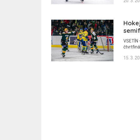
20. 3. 2
Hokej
semif
VSETÍN –
čtvrtfiná
15. 3. 2