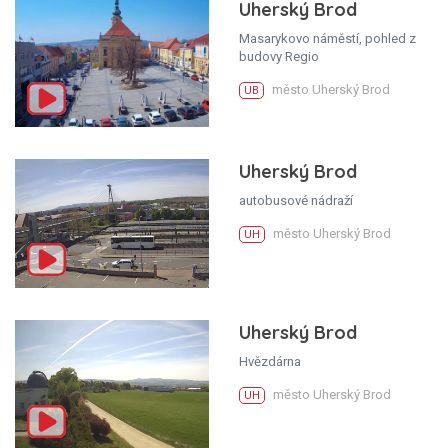
Uherský Brod
Masarykovo náměstí, pohled z
budovy Regio
město Uherský Brod
UB
Uherský Brod
autobusové nádraží
město Uherský Brod
UH
Uherský Brod
Hvězdárna
město Uherský Brod
UH