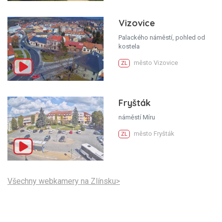
Vizovice
Palackého náměstí, pohled od
kostela
město Vizovice
ZL
Fryšták
náměstí Míru
město Fryšták
ZL
Všechny webkamery na Zlínsku>