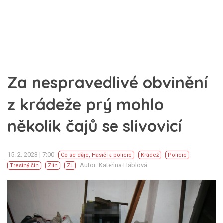
Za nespravedlivé obvinění
z krádeže prý mohlo
několik čajů se slivovicí
15. 2. 2023 | 7:00
Co se děje
,
Hasiči a policie
Krádež
Policie
Autor: Kateřina Háblová
Trestný čin
Zlín
ZL