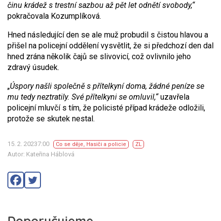
činu krádež s trestní sazbou až pět let odnětí svobody,“
pokračovala Kozumplíková.
Hned následující den se ale muž probudil s čistou hlavou a
přišel na policejní oddělení vysvětlit, že si předchozí den dal
hned zrána několik čajů se slivovicí, což ovlivnilo jeho
zdravý úsudek.
„
Úspory našli společně s přítelkyní doma, žádné peníze se
mu tedy neztratily. Své přítelkyni se omluvil,“
uzavřela
policejní mluvčí s tím, že policisté případ krádeže odložili,
protože se skutek nestal.
15. 2. 20237:00
Co se děje
,
Hasiči a policie
ZL
Autor: Kateřina Háblová