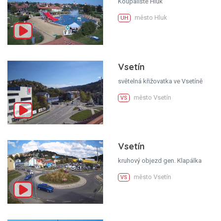
Koupaliště Hluk
město Hluk
UH
Vsetín
světelná křižovatka ve Vsetíně
město Vsetín
VS
Vsetín
kruhový objezd gen. Klapálka
město Vsetín
VS