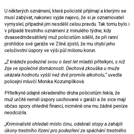
U některých oznámení, která policisté přijímají a kterými se
musí zabývat, nakonec vyjde najevo, že si je oznamovatel
vymyslel, případně jim nesdělil celou pravdu. Tak tomu bylo i
v případě trestního oznámení z minulého týdne, kdy
dvaasedmdesátiletý muž policistům sdělil, že při ranní
prohlídce své garáže ve Zlíně zjistil, že mu chybí jeho
celoživotní úspory ve výši půl milionu korun.
„
Z krádeže podezíral svou o šest let mladší přítelkyni, s níž
žije ve společné domácnosti. Dechová zkouška u muže
ukázala hodnotu vyšší než dvě promile alkoholu,“
uvedla
policejní mluvčí Monika Kozumplíková.
Přítelkyně údajně okradeného druha policistům řekla, že
muž určitě neměl úspory uschované v garáži a že sice mají
občas spory ohledně financí, nicméně ona mu žádné peníze
neodcizila.
„
Kriminalisté ohledali místo činu, odebrali stopy a zahájili
úkony trestního řízení pro podezření ze spáchání trestného