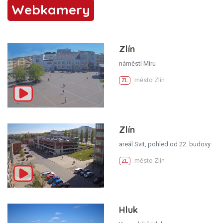
Webkamery
Zlín
náměstí Míru
město Zlín
ZL
Zlín
areál Svit, pohled od 22. budovy
město Zlín
ZL
Hluk